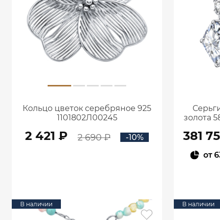
Кольцо цветок серебряное 925
Серьги
1101802Л00245
золота 5
кар
2 421 ₽
381 7
2 690 ₽
-10%
от
6
В КОРЗИНУ
В наличии
В наличии