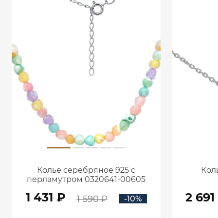
Колье серебряное 925 с
Кол
перламутром 0320641-00605
1 431 ₽
2 691
1 590 ₽
-10%