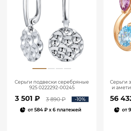
Серьги подвески серебряные
Серьги 
925 0222292-00245
и амет
3 501 ₽
56 43
3 890 ₽
-10%
от
584 ₽
x 6 платежей
от
9
В КОРЗИНУ