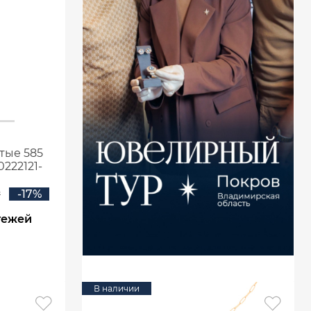
тые 585
222121-
₽
-17%
тежей
В наличии