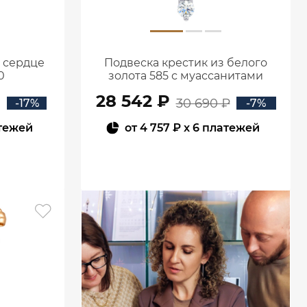
5 сердце
Подвеска крестик из белого
0
золота 585 с муассанитами
0800301М05432
28 542 ₽
30 690 ₽
-17%
-7%
тежей
от
4 757 ₽
x 6 платежей
В КОРЗИНУ