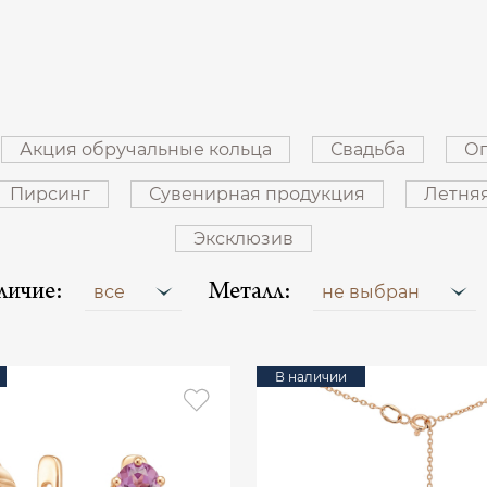
Акция обручальные кольца
Свадьба
Оп
Пирсинг
Сувенирная продукция
Летня
Эксклюзив
личие:
Металл:
все
не выбран
В наличии