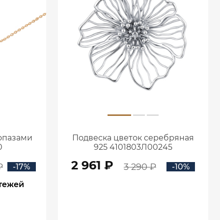
топазами
Подвеска цветок серебряная
0
925 4101803Л00245
2 961 ₽
₽
3 290 ₽
-17%
-10%
атежей
В КОРЗИНУ