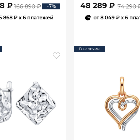
08 ₽
48 289 ₽
166 890 ₽
74 290 
-7%
5 868 ₽
x 6 платежей
от
8 049 ₽
x 6 пл
В КОРЗИНУ
В КОРЗИНУ
В наличии