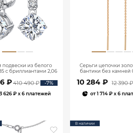
 подвески из белого
Серьги цепочки золо
85 с бриллиантами 2,06
бантики без камней 0
ата 2101800М06442
00240
56 ₽
10 284 ₽
410 490 ₽
12 390 
-7%
3 626 ₽
x 6 платежей
от
1 714 ₽
x 6 пла
В КОРЗИНУ
В КОРЗИНУ
В наличии