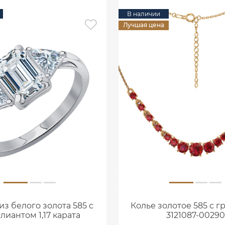
В наличии
Лучшая цена
из белого золота 585 с
Колье золотое 585 с г
лиантом 1,17 карата
3121087-00290
0101859М06422