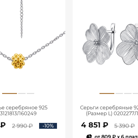
ье серебряное 925
Серьги серебряные 9
3121813Л60249
(Размер L) 0202277
 ₽
4 851 ₽
2 990 ₽
5 390 ₽
-10%
от
809 ₽
x 6 пла