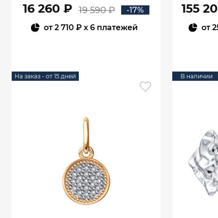
16 260 ₽
155 2
19 590 ₽
-17%
от
2 710 ₽
x 6 платежей
от
2
В КОРЗИНУ
На заказ - от 15 дней
В наличии