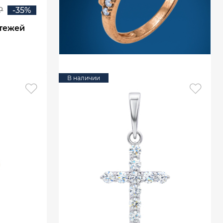
₽
-35%
атежей
В наличии