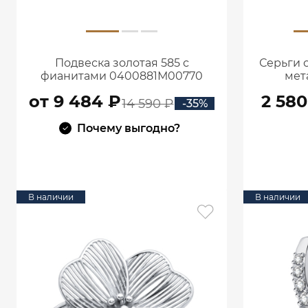
Подвеска золотая 585 с
Серьги 
фианитами 0400881М00770
мет
от 9 484 ₽
2 580
14 590 ₽
-35%
Почему выгодно?
В КОРЗИНУ
В наличии
В наличии