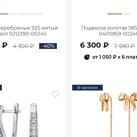
серебряные 925 мятый
Подвеска золотая 58
алл 0212390-00245
0400859-0024
 ₽
6 300 ₽
4 300 ₽
7 590 ₽
-40%
от
1 050 ₽
x 6 пла
В КОРЗИНУ
В КОРЗИНУ
В наличии