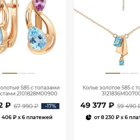
золотые 585 с топазами
Колье золотое 585 с 
истами 2101828М00900
3121836М0070
2 ₽
49 377 ₽
67 990 ₽
59 490 
-17%
 406 ₽
x 6 платежей
от
8 230 ₽
x 6 пл
В КОРЗИНУ
В КОРЗИНУ