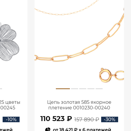
25 цветы
Цепь золотая 585 якорное
Л00245
плетение 0010230-00240
110 523 ₽
157 890 ₽
-10%
-30%
тежей
от
18 421 ₽
x 6 платежей