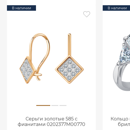
В наличии
В наличии
Серьги золотые 585 с
Кольцо 
фианитами 0202377М00770
брил