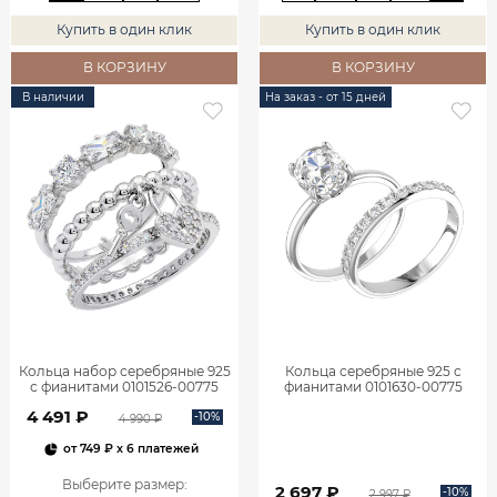
Купить в один клик
Купить в один клик
В КОРЗИНУ
В КОРЗИНУ
В наличии
На заказ - от 15 дней
Кольца набор серебряные 925
Кольца серебряные 925 с
с фианитами 0101526-00775
фианитами 0101630-00775
4 491 ₽
-10%
4 990 ₽
от
749 ₽
x 6 платежей
Выберите размер
:
2 697 ₽
-10%
2 997 ₽