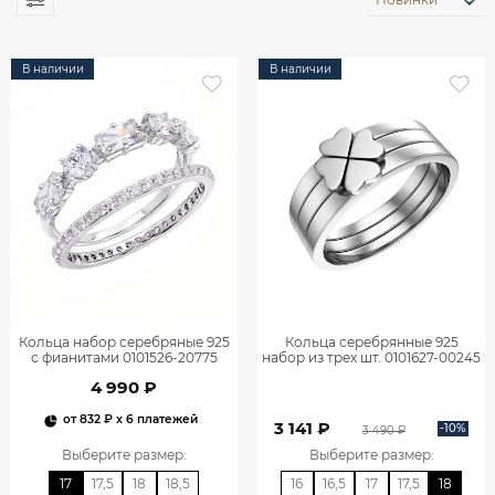
В наличии
В наличии
Кольца набор серебряные 925
Кольца серебрянные 925
с фианитами 0101526-20775
набор из трех шт. 0101627-00245
4 990 ₽
от
832 ₽
x 6 платежей
3 141 ₽
-10%
3 490 ₽
Выберите размер
:
Выберите размер
:
17
17,5
18
18,5
16
16,5
17
17,5
18