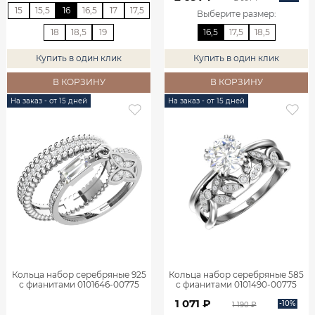
15
15,5
16
16,5
17
17,5
Выберите размер
:
18
18,5
19
16,5
17,5
18,5
Купить в один клик
Купить в один клик
В КОРЗИНУ
В КОРЗИНУ
На заказ - от 15 дней
На заказ - от 15 дней
Кольца набор серебряные 925
Кольца набор серебряные 585
с фианитами 0101646-00775
с фианитами 0101490-00775
1 071 ₽
-10%
1 190 ₽