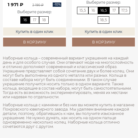
Выберите размер
:
1 971 ₽
-10%
2 190 ₽
15,5
16
16,5
17
17,5
Выберите размер
:
16
17
18
18,5
Купить в один клик
Купить в один клик
В КОРЗИНУ
В КОРЗИНУ
Наборные кольца – современный вариант украшения на каждый
день и для особого случая. Они отвечают моде на многослойность
и отлично дополняют современный и классический образ.
Украшение представляет собой сочетание двух и более колец. Они
могут быть выполнены из одного металла или разных. Кольца в
составе набора могут быть соединенными. В таком случае
украшение получится носить только в одном варианте. Также
кольца, входящие в состав набора, могут быть самостоятельными.
Тогда есть возможность экспериментировать, меняя их местами
или надевая по отдельности.
Наборные кольца с камнями и без них вы можете купить в магазине
Покровского ювелирного завода. Мы уделяем внимание каждой
детали, поэтому, обратившись к нам, вы получите изысканное
украшение. Не нужно думать, как носить на одном пальце
одновременно несколько колец. Наборные кольца отлично
сочетаются друг с другом.