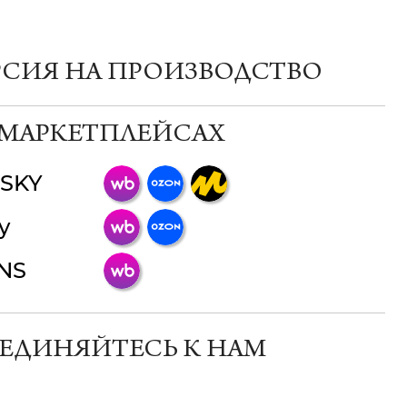
РСИЯ НА ПРОИЗВОДСТВО
 МАРКЕТПЛЕЙСАХ
SKY
ChatApp
y
online
INS
Мессенджеры
Свяжитесь с нами через любой удобный
мессенджер!
ЕДИНЯЙТЕСЬ К НАМ
Телеграм
Макс