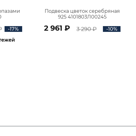
топазами
Подвеска цветок серебряная
0
925 4101803Л00245
2 961 ₽
₽
3 290 ₽
-17%
-10%
атежей
В КОРЗИНУ