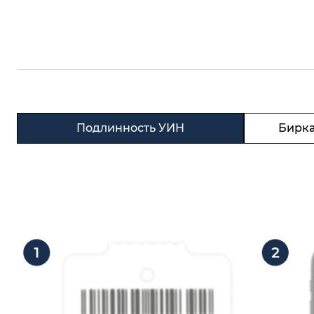
Подлинность УИН
Бирка