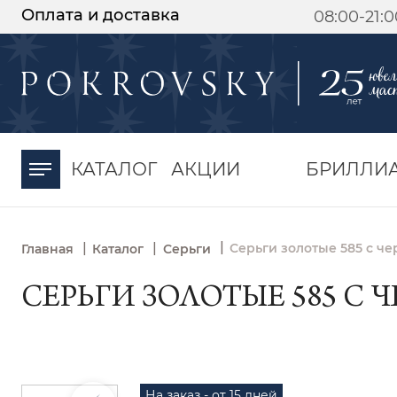
Оплата и доставка
08:00-21:
-30%
от 15 дней с
момента оплаты
КАТАЛОГ
АКЦИИ
БРИЛЛИ
|
|
|
Серьги золотые 585 с ч
Главная
Каталог
Серьги
СЕРЬГИ ЗОЛОТЫЕ 585 С 
На заказ - от 15 дней