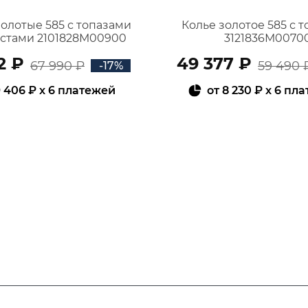
золотые 585 с топазами
Колье золотое 585 с 
истами 2101828М00900
3121836М0070
2 ₽
49 377 ₽
67 990 ₽
59 490 
-17%
 406 ₽
x 6 платежей
от
8 230 ₽
x 6 пл
В КОРЗИНУ
В КОРЗИНУ