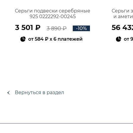
Серьги подвески серебряные
Серьги 
925 0222292-00245
и амет
3 501 ₽
56 43
3 890 ₽
-10%
от
584 ₽
x 6 платежей
от
9
В КОРЗИНУ
Вернуться в раздел