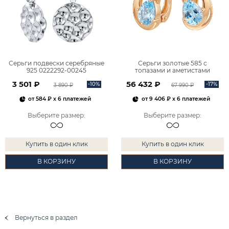
Серьги подвески серебряные
Серьги золотые 585 с
925 0222292-00245
топазами и аметистами
2101828М00900
3 501 ₽
56 432 ₽
-10%
-17%
3 890 ₽
67 990 ₽
от
584 ₽
x 6 платежей
от
9 406 ₽
x 6 платежей
Выберите размер
:
Выберите размер
:
Купить в один клик
Купить в один клик
В КОРЗИНУ
В КОРЗИНУ
Вернуться в раздел