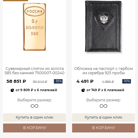
Сувенирный слиток из золота
Обложка на паспорт с гербом
585 без камней 7500007-00240
из серебра 925 пробы
7800020-50245
58 851 ₽
4 491 ₽
-35%
-10%
90 540 ₽
4 990 ₽
от
9 809 ₽
x 6 платежей
от
749 ₽
x 6 платежей
Выберите размер
:
Выберите размер
:
Купить в один клик
Купить в один клик
В КОРЗИНУ
В КОРЗИНУ