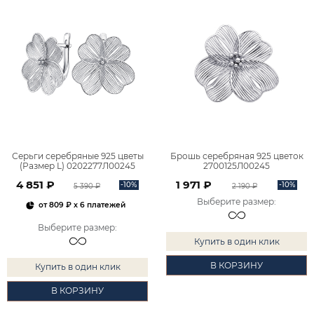
Серьги серебряные 925 цветы
Брошь серебряная 925 цветок
(Размер L) 0202277Л00245
2700125Л00245
4 851 ₽
1 971 ₽
-10%
-10%
5 390 ₽
2 190 ₽
Выберите размер
:
от
809 ₽
x 6 платежей
Выберите размер
:
Купить в один клик
В КОРЗИНУ
Купить в один клик
В КОРЗИНУ