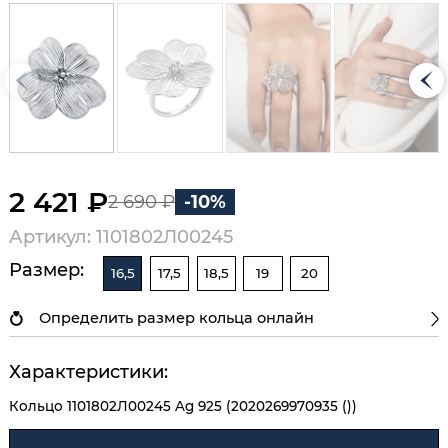
2 421 ₽
2 690 ₽
-10%
Артикул: 1101802Л00245
Размер:
16,5
17,5
18,5
19
20
Определить размер кольца онлайн
Характеристики:
Кольцо 1101802Л00245 Ag 925 (2020269970935 ())