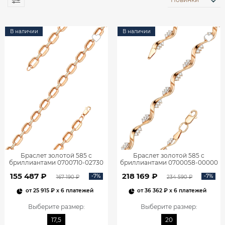
В наличии
В наличии
Браслет золотой 585 с
Браслет золотой 585 с
бриллиантами 0700710-02730
бриллиантами 0700058-00000
155 487 ₽
218 169 ₽
-7%
-7%
167 190 ₽
234 590 ₽
от
25 915 ₽
x 6 платежей
от
36 362 ₽
x 6 платежей
Выберите размер
:
Выберите размер
:
17,5
20