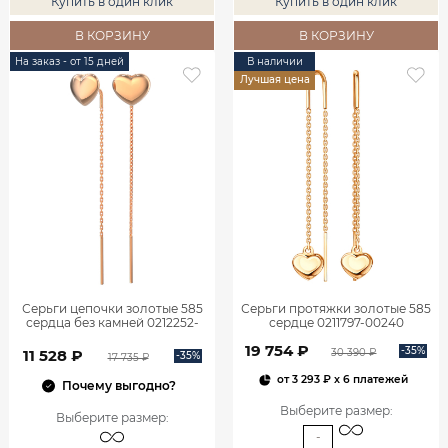
Купить в один клик
Купить в один клик
В КОРЗИНУ
В КОРЗИНУ
На заказ - от 15 дней
В наличии
Лучшая цена
Серьги цепочки золотые 585
Серьги протяжки золотые 585
сердца без камней 0212252-
сердце 0211797-00240
00240 Золото Красное золото
19 754 ₽
-35%
30 390 ₽
11 528 ₽
-35%
17 735 ₽
от
3 293 ₽
x 6 платежей
Почему выгодно?
Выберите размер
:
Выберите размер
:
-