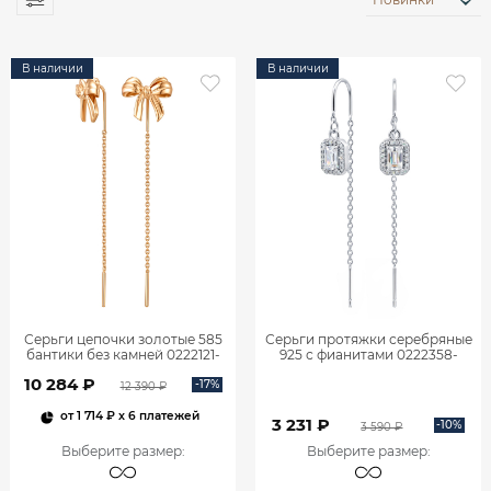
В наличии
В наличии
Серьги цепочки золотые 585
Серьги протяжки серебряные
бантики без камней 0222121-
925 с фианитами 0222358-
00240
00775
10 284 ₽
-17%
12 390 ₽
от
1 714 ₽
x 6 платежей
3 231 ₽
-10%
3 590 ₽
Выберите размер
:
Выберите размер
: