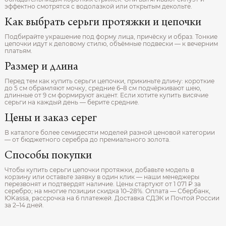
эффектно смотрятся с водолазкой или открытым декольте.
Как выбрать серьги протяжки и цепочки
Подбирайте украшение под форму лица, причёску и образ. Тонкие
цепочки идут к деловому стилю, объёмные подвески — к вечерним
платьям.
Размер и длина
Перед тем как купить серьги цепочки, прикиньте длину: короткие
до 5 см обрамляют мочку, средние 6–8 см подчёркивают шею,
длинные от 9 см формируют акцент. Если хотите купить висячие
серьги на каждый день — берите средние.
Цены и заказ серег
В каталоге более семидесяти моделей разной ценовой категории
— от бюджетного серебра до премиального золота.
Способы покупки
Чтобы купить серьги цепочки протяжки, добавьте модель в
корзину или оставьте заявку в один клик — наши менеджеры
перезвонят и подтвердят наличие. Цены стартуют от 1 071 ₽ за
серебро; на многие позиции скидка 10–28%. Оплата — Сбербанк,
ЮKassa, рассрочка на 6 платежей. Доставка СДЭК и Почтой России
за 2–14 дней.