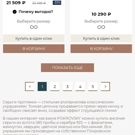
21 509 ₽
-35%
33 090 ₽
Почему выгодно?
10 290 ₽
Выберите размер
:
Выберите размер
:
Купить в один клик
Купить в один клик
В КОРЗИНУ
В КОРЗИНУ
ПОКАЗАТЬ ЕЩЁ
1
2
3
4
5
Серьги-протяжки — стильная альтернатива классическим
украшениям. Тонкая цепочка продевается прямо через мочку и
свободно свисает вниз, создавая эффект струящейся линии.
В нашем интернет-магазине POKROVSKY можно купить висячие
серьги из золота 585 пробы и серебра 925 — с фианитами,
жемчугом, кварцем, цветной эмалью или без камней. Все
украшения мы производим на собственном Покровском