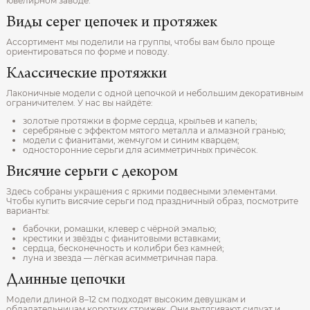
ювелирном заводе.
Виды серег цепочек и протяжек
Ассортимент мы поделили на группы, чтобы вам было проще
ориентироваться по форме и поводу.
Классические протяжки
Лаконичные модели с одной цепочкой и небольшим декоративным
ограничителем. У нас вы найдёте:
золотые протяжки в форме сердца, крыльев и капель;
серебряные с эффектом мятого металла и алмазной гранью;
модели с фианитами, жемчугом и синим кварцем;
односторонние серьги для асимметричных причёсок.
Висячие серьги с декором
Здесь собраны украшения с яркими подвесными элементами.
Чтобы купить висячие серьги под праздничный образ, посмотрите
варианты:
бабочки, ромашки, клевер с чёрной эмалью;
крестики и звёзды с фианитовыми вставками;
сердца, бесконечность и колибри без камней;
луна и звезда — лёгкая асимметричная пара.
Длинные цепочки
Модели длиной 8–12 см подходят высоким девушкам и
обладательницам коротких стрижек. Они вытягивают силуэт и