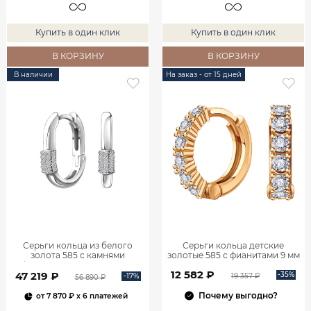
Купить в один клик
Купить в один клик
В КОРЗИНУ
В КОРЗИНУ
В наличии
На заказ - от 15 дней
Серьги кольца из белого
Серьги кольца детские
золота 585 с камнями
золотые 585 с фианитами 9 мм
фианитами 18 мм 0201656-
0201005-00770
12 582 ₽
47 219 ₽
00772
-35%
-17%
19 357 ₽
56 890 ₽
Почему выгодно?
от
7 870 ₽
x 6 платежей