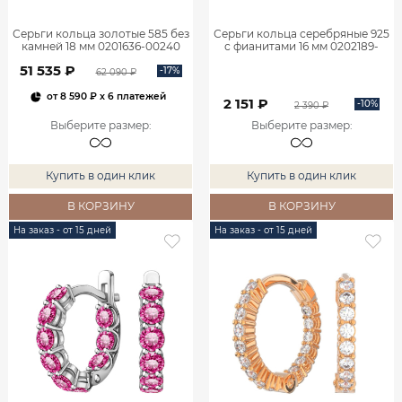
Серьги кольца золотые 585 без
Серьги кольца серебряные 925
камней 18 мм 0201636-00240
с фианитами 16 мм 0202189-
00775
51 535 ₽
-17%
62 090 ₽
от
8 590 ₽
x 6 платежей
2 151 ₽
-10%
2 390 ₽
Выберите размер
:
Выберите размер
:
Купить в один клик
Купить в один клик
В КОРЗИНУ
В КОРЗИНУ
На заказ - от 15 дней
На заказ - от 15 дней