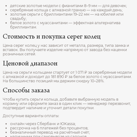
детские золотые модели с фианитами 8–9 мм — для девочек;
серебряные кольца с алмазной гранью — на каждый день;
золотые серьги с бриллиантами 19–22 мм — на юбилей или
свадьбу;
белое золото с муассанитами — эффектная альтернатива
бриллиантам.
Стоимость и покупка серег колец
Цена серег колец у нас зависит от металла, размера, типа замка и
вставок. Вы получаете изделие напрямую от завода без наценки
розничных сетей.
Ценовой диапазон
Цена на серьги кольцами стартует от 1 071 ₽ за серебряные модели
с алмазкой и доходит до 181 890 ₽ за белое золото с муассанитами.
На большинство позиций мы держим скидку 10–28%.
Способы заказа
Чтобы купить серьги кольца, добавьте выбранную модель в
корзину или оформите заказ в один клик — менеджер перезвонит,
подтвердит наличие и уточнит детали покупки.
Доступные варианты оплаты:
онлайн через Сбербанк и ЮKassa;
рассрочка на 6 платежей без процентов;
безналичный перевод на расчётный счёт;
наличными при самовывозе из салонов.