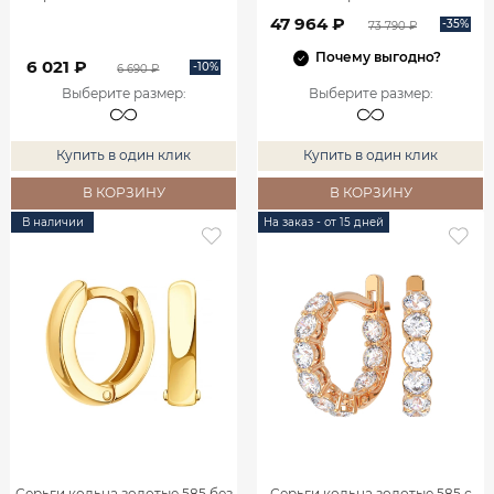
0201984-00770
47 964 ₽
-35%
73 790 ₽
Почему выгодно?
6 021 ₽
-10%
6 690 ₽
Выберите размер
:
Выберите размер
:
Купить в один клик
Купить в один клик
В КОРЗИНУ
В КОРЗИНУ
В наличии
На заказ - от 15 дней
Серьги кольца золотые 585 без
Серьги кольца золотые 585 с