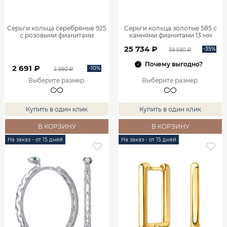
Серьги кольца серебряные 925
Серьги кольца золотые 585 с
с розовыми фианитами
камнями фианитами 13 мм
0201735-00785
0201737-00770
25 734 ₽
-35%
39 590 ₽
Почему выгодно?
2 691 ₽
-10%
2 990 ₽
Выберите размер
:
Выберите размер
:
Купить в один клик
Купить в один клик
В КОРЗИНУ
В КОРЗИНУ
На заказ - от 15 дней
На заказ - от 15 дней