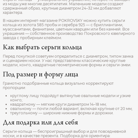
из моды уже многие десятилетия. Маленькие модели создают
сдержанный образ, крупные диаметром 24–32 мм добавляют
характера.
В нашем интернет-магазине POKROVSKY можно купить серьги
кольца из золота 585 пробы и серебра 925 — с бриллиантами,
муассанитами, фианитами, цветным кварцем или без камней. Все
украшения — собственное производство Покровского ювелирного
завода с пробирным клеймом.
Как выбрать серьги кольца
Перед покупкой советуем определиться с диаметром, типом замка
и сценарием носки. У нас представлены классические круглые
модели, конго, квадратные геометрические формы и серьги-змеи.
Под размер и форму лица
Грамотно подобранные кольца визуально корректируют
пропорции:
круглому лицу подойдут вытянутые овальные модели и узкие
конго;
квадратному — мягкие круги диаметром 14–18 мм;
овальному — почти любой вариант, включая крупные от 20 мм;
треугольному — широкие нижние формы и дорожки.
Для подарка или для себя
Серьги-кольца — беспроигрышный выбор и для повседневной
носки, и в качестве презента. Подборка для ориентира: