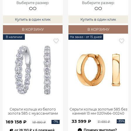
Выберите размер
:
Выберите размер
:
Купить в один клик
Купить в один клик
В КОРЗИНУ
В КОРЗИНУ
В наличии
На заказ - от 15 дней
Серьги кольца из белого
Серьги кольца золотые 585 без
золота 585 с муассанитами
камней 13 мм 0201464-00240
0202379М05432
33 599 ₽
169 158 ₽
-35%
-7%
51 690 ₽
181 890 ₽
Почему выгодно?
от
28 193 ₽
x 6 платежей