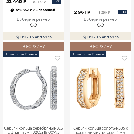
52 448 ₽
-17%
63 190 ₽
от
8 742 ₽
x 6 платежей
2 961 ₽
-10%
3 290 ₽
Выберите размер
:
Выберите размер
:
Купить в один клик
Купить в один клик
В КОРЗИНУ
В КОРЗИНУ
На заказ - от 15 дней
На заказ - от 15 дней
Серьги кольца серебряные 925
Серьги кольца золотые 585 с
с фианитами 0202316-00775
камнями фианитами 14 мм