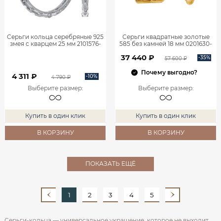
Серьги кольца серебряные 925
Серьги квадратные золотые
змея с кварцем 25 мм 2101576-
585 без камней 18 мм 0201630-
00445
00241
37 440 ₽
-35%
57 600 ₽
Почему выгодно?
4 311 ₽
-10%
4 790 ₽
Выберите размер
:
Выберите размер
:
Купить в один клик
Купить в один клик
В КОРЗИНУ
В КОРЗИНУ
ПОКАЗАТЬ ЕЩЁ
1
2
3
4
5
Серьги-кольца — универсальное украшение, которое не выходит