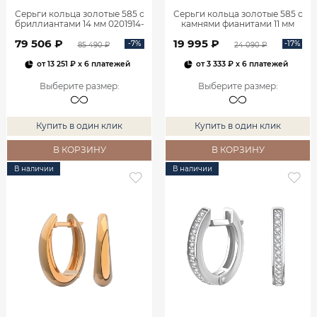
Серьги кольца золотые 585 с
Серьги кольца золотые 585 с
бриллиантами 14 мм 0201914-
камнями фианитами 11 мм
02730
0200429-00770
79 506 ₽
19 995 ₽
-7%
-17%
85 490 ₽
24 090 ₽
от
13 251 ₽
x 6 платежей
от
3 333 ₽
x 6 платежей
Выберите размер
:
Выберите размер
:
Купить в один клик
Купить в один клик
В КОРЗИНУ
В КОРЗИНУ
В наличии
В наличии