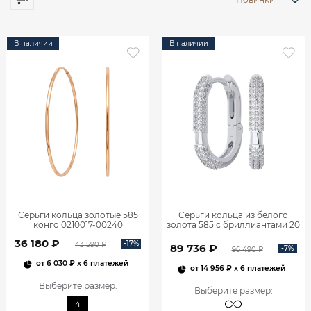
В наличии
В наличии
Серьги кольца золотые 585
Серьги кольца из белого
конго 0210017-00240
золота 585 с бриллиантами 20
мм 0201657-02732
36 180 ₽
-17%
43 590 ₽
89 736 ₽
-7%
96 490 ₽
от
6 030 ₽
x 6 платежей
от
14 956 ₽
x 6 платежей
Выберите размер
:
Выберите размер
:
4