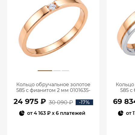
Кольцо обручальное золотое
Кольцо
585 с фианитом 2 мм 0101635-
585 с
00770
24 975 ₽
69 83
30 090 ₽
-17%
от
4 163 ₽
x 6 платежей
от
1
В КОРЗИНУ