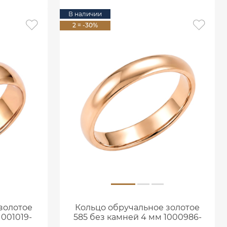
В наличии
2 = -30%
золотое
Кольцо обручальное золотое
1001019-
585 без камней 4 мм 1000986-
00240