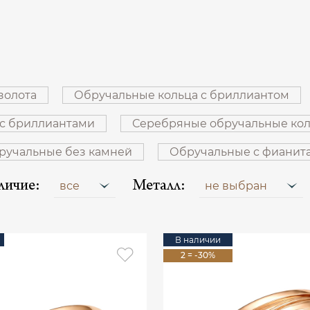
золота
Обручальные кольца с бриллиантом
 с бриллиантами
Серебряные обручальные ко
ручальные без камней
Обручальные с фианит
личие:
Металл:
все
не выбран
В наличии
2 = -30%