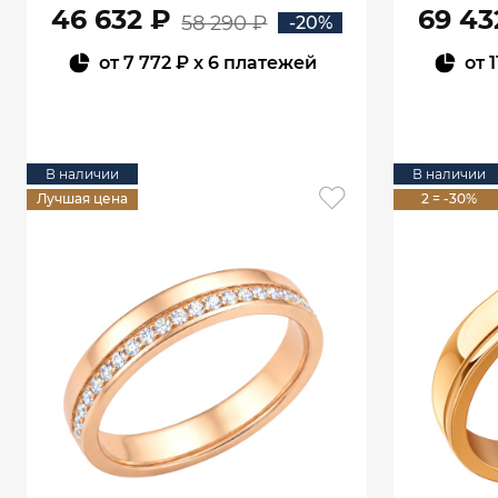
46 632 ₽
69 43
58 290 ₽
-20%
от
7 772 ₽
x 6 платежей
от
1
В КОРЗИНУ
В наличии
В наличии
Лучшая цена
2 = -30%