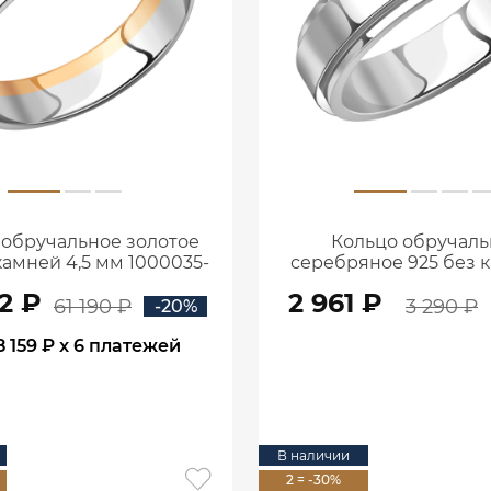
 обручальное золотое
Кольцо обручаль
камней 4,5 мм 1000035-
серебряное 925 без 
00246
мм 1000009-00
2 ₽
2 961 ₽
61 190 ₽
3 290 ₽
-20%
8 159 ₽
x 6 платежей
В КОРЗИНУ
В КОРЗИНУ
В наличии
2 = -30%