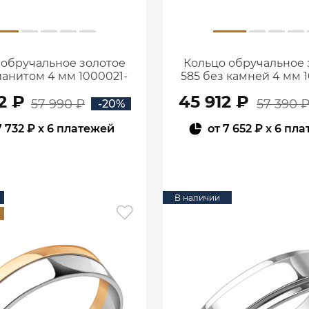
 обручальное золотое
Кольцо обручальное 
ианитом 4 мм 1000021-
585 без камней 4 мм 
00770
00240
2 ₽
45 912 ₽
57 990 ₽
57 390 
-20%
7 732 ₽
x 6 платежей
от
7 652 ₽
x 6 пл
В КОРЗИНУ
В КОРЗИНУ
В наличии