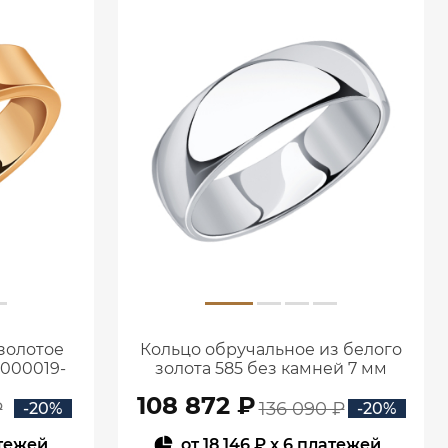
золотое
Кольцо обручальное из белого
1000019-
золота 585 без камней 7 мм
1001019-00242
108 872 ₽
₽
136 090 ₽
-20%
-20%
атежей
от
18 146 ₽
x 6 платежей