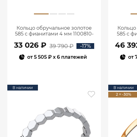
Кольцо обручальное золотое
Кольцо
585 с фианитами 4 мм 1100810-
585 с ф
00770
33 026 ₽
46 39
39 790 ₽
-17%
от
5 505 ₽
x 6 платежей
от
В КОРЗИНУ
В наличии
В наличии
2 = -30%