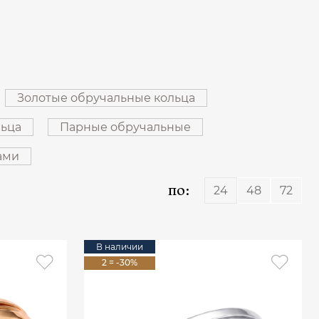
Золотые обручальные кольца
льца
Парные обручальные
ами
по:
24
48
72
В наличии
2 = -30%