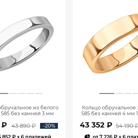
обручальное из белого
Кольцо обручальное 
 585 без камней 3 мм
585 без камней 4 мм 
1000025-00242
00240
 ₽
43 352 ₽
43 890 ₽
54 190 
-20%
5 852 ₽
x 6 платежей
от
7 226 ₽
x 6 пл