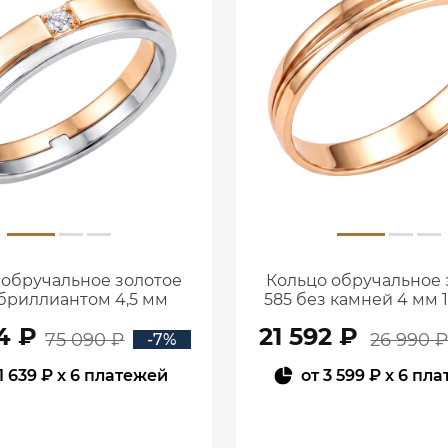
 обручальное золотое
Кольцо обручальное 
 бриллиантом 4,5 мм
585 без камней 4 мм 
0101800-00006
00240
4 ₽
21 592 ₽
75 090 ₽
26 990 
-7%
1 639 ₽
x 6 платежей
от
3 599 ₽
x 6 пл
В КОРЗИНУ
В КОРЗИНУ