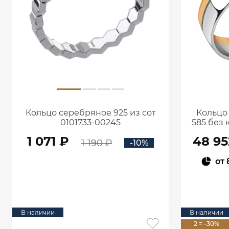
Кольцо серебряное 925 из сот
Кольцо
0101733-00245
585 без 
1 071 ₽
48 95
1 190 ₽
-10%
от
В КОРЗИНУ
В наличии
В наличии
2 = -30%