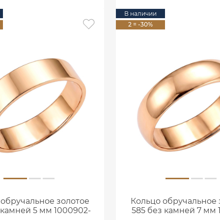
В наличии
2 = -30%
 обручальное золотое
Кольцо обручальное 
 камней 5 мм 1000902-
585 без камней 7 мм 
00240
00240