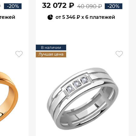
32 072 ₽
₽
40 090 ₽
-20%
-20%
атежей
от
5 346 ₽
x 6 платежей
В КОРЗИНУ
В наличии
Лучшая цена