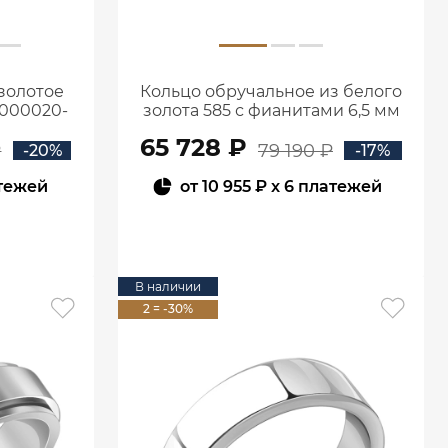
золотое
Кольцо обручальное из белого
1000020-
золота 585 с фианитами 6,5 мм
0101802-00772
65 728 ₽
₽
79 190 ₽
-20%
-17%
атежей
от
10 955 ₽
x 6 платежей
В КОРЗИНУ
В наличии
2 = -30%