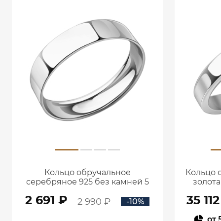
Кольцо обручальное
Кольцо 
серебряное 925 без камней 5
золота
мм 1000011-00245
2 691 ₽
35 112
2 990 ₽
-10%
от