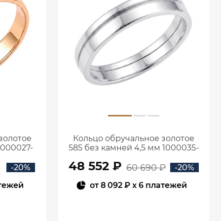
золотое
Кольцо обручальное золотое
1000027-
585 без камней 4,5 мм 1000035-
00242
48 552 ₽
₽
60 690 ₽
-20%
-20%
атежей
от
8 092 ₽
x 6 платежей
В КОРЗИНУ