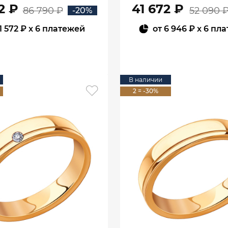
2 ₽
41 672 ₽
86 790 ₽
52 090 
-20%
1 572 ₽
x 6 платежей
от
6 946 ₽
x 6 пл
В КОРЗИНУ
В КОРЗИНУ
В наличии
2 = -30%