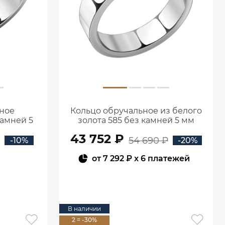
ное
Кольцо обручальное из белого
камней 5
золота 585 без камней 5 мм
245
1000902-00242
43 752 ₽
54 690 ₽
-10%
-20%
от
7 292 ₽
x 6 платежей
В КОРЗИНУ
В наличии
2 = -30%