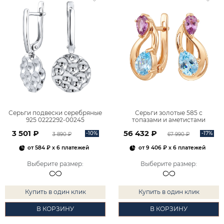
Серьги подвески серебряные
Серьги золотые 585 с
925 0222292-00245
топазами и аметистами
2101828М00900
3 501 ₽
56 432 ₽
-10%
-17%
3 890 ₽
67 990 ₽
от
584 ₽
x 6 платежей
от
9 406 ₽
x 6 платежей
Выберите размер
:
Выберите размер
:
Купить в один клик
Купить в один клик
В КОРЗИНУ
В КОРЗИНУ