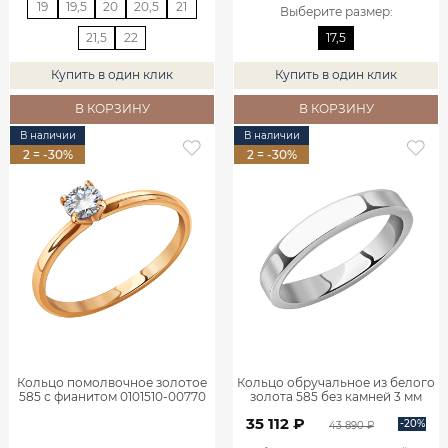
19
19,5
20
20,5
21
Выберите размер
:
21,5
22
17,5
Купить в один клик
Купить в один клик
В КОРЗИНУ
В КОРЗИНУ
В наличии
В наличии
2 = -30%
2 = -30%
Кольцо помолвочное золотое
Кольцо обручальное из белого
585 с фианитом 0101510-00770
золота 585 без камней 3 мм
1000025-00242
35 112 ₽
-20%
43 890 ₽