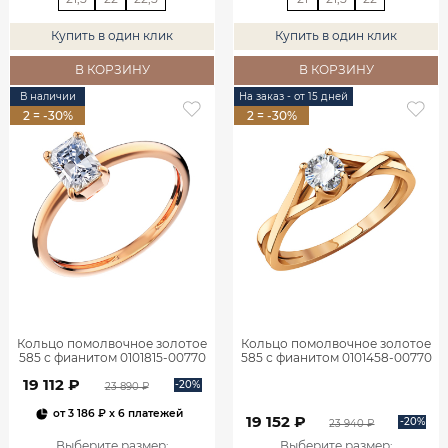
Купить в один клик
Купить в один клик
В КОРЗИНУ
В КОРЗИНУ
В наличии
На заказ - от 15 дней
2 = -30%
2 = -30%
Кольцо помолвочное золотое
Кольцо помолвочное золотое
585 с фианитом 0101815-00770
585 с фианитом 0101458-00770
19 112 ₽
-20%
23 890 ₽
от
3 186 ₽
x 6 платежей
19 152 ₽
-20%
23 940 ₽
Выберите размер
:
Выберите размер
: