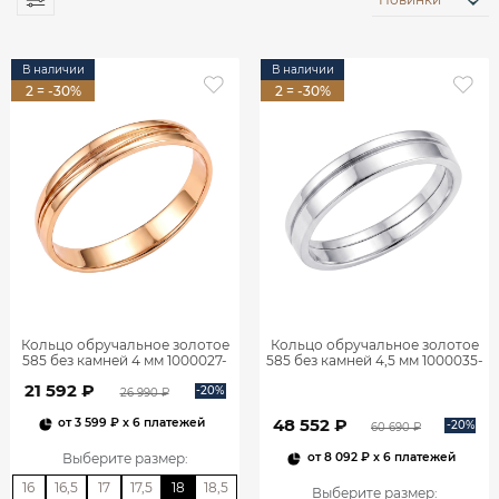
В наличии
В наличии
2 = -30%
2 = -30%
Кольцо обручальное золотое
Кольцо обручальное золотое
585 без камней 4 мм 1000027-
585 без камней 4,5 мм 1000035-
00240
00242
21 592 ₽
-20%
26 990 ₽
48 552 ₽
от
3 599 ₽
x 6 платежей
-20%
60 690 ₽
Выберите размер
:
от
8 092 ₽
x 6 платежей
16
16,5
17
17,5
18
18,5
Выберите размер
: