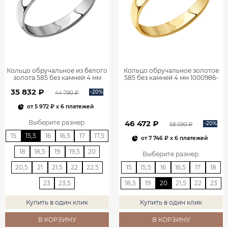
Кольцо обручальное из белого
Кольцо обручальное золотое
золота 585 без камней 4 мм
585 без камней 4 мм 1000986-
1000986-00242
00241
35 832 ₽
-20%
44 790 ₽
от
5 972 ₽
x 6 платежей
46 472 ₽
Выберите размер
:
-20%
58 090 ₽
15
15,5
16
16,5
17
17,5
от
7 746 ₽
x 6 платежей
18
18,5
19
19,5
20
Выберите размер
:
20,5
21
21,5
22
22,5
15
15,5
16
16,5
17
18
23
23,5
18,5
19
20
21,5
22
23
Купить в один клик
Купить в один клик
В КОРЗИНУ
В КОРЗИНУ