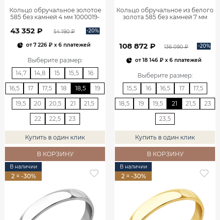
Кольцо обручальное золотое
Кольцо обручальное из белого
585 без камней 4 мм 1000019-
золота 585 без камней 7 мм
00240
1001019-00242
43 352 ₽
-20%
54 190 ₽
108 872 ₽
от
7 226 ₽
x 6 платежей
-20%
136 090 ₽
Выберите размер
:
от
18 146 ₽
x 6 платежей
14,7
14,8
15
15,5
16
Выберите размер
:
16,5
17
17,5
18
18,5
19
15,5
16
16,5
17
17,5
19,5
20
20,5
21
21,5
18,5
19
19,5
21
21,5
23
22
22,5
23
23,5
Купить в один клик
Купить в один клик
В КОРЗИНУ
В КОРЗИНУ
В наличии
В наличии
2 = -30%
2 = -30%