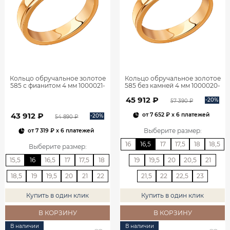
Кольцо обручальное золотое
Кольцо обручальное золотое
585 с фианитом 4 мм 1000021-
585 без камней 4 мм 1000020-
00770
00240
45 912 ₽
-20%
57 390 ₽
43 912 ₽
от
7 652 ₽
x 6 платежей
-20%
54 890 ₽
Выберите размер
:
от
7 319 ₽
x 6 платежей
16
16,5
17
17,5
18
18,5
Выберите размер
:
15,5
16
16,5
17
17,5
18
19
19,5
20
20,5
21
18,5
19
19,5
20
21
22
21,5
22
22,5
23
Купить в один клик
Купить в один клик
В КОРЗИНУ
В КОРЗИНУ
В наличии
В наличии