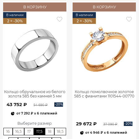
В КОРЗИНУ
В КОРЗИНУ
В наличии
В наличии
2 = -30%
2 = -30%
Кольцо обручальное из белого
Кольцо помолвочное золотое
золота 585 без камней 5 мм
585 с фианитами 1101544-00770
1000902-00242
43 752 ₽
-20%
54 690 ₽
от
7 292 ₽
x 6 платежей
29 672 ₽
Выберите размер
:
-20%
37 090 ₽
16
16,5
17
17,5
18
18,5
от
4 946 ₽
x 6 платежей