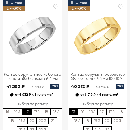
В наличии
В наличии
2 = -30%
2 = -30%
Кольцо обручальное из белого
Кольцо обручальное золотое
золота 585 без камней 4 мм
585 без камней 4 мм 1000019-
1000019-00242
00241
41 592 ₽
40 312 ₽
-20%
-20%
51 990 ₽
50 390 ₽
от
6 932 ₽
x 6 платежей
от
6 719 ₽
x 6 платежей
Выберите размер
:
Выберите размер
:
16
16,5
17
17,5
18
18,5
15
16
16,5
17
17,5
18
19
19,5
20
20,5
21
18,5
19
19,5
20
20,5
21,5
22
22,5
21
21,5
22