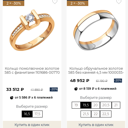
2 = -30%
2 = -30%
Кольцо помолвочное золотое
Кольцо обручальное золотое
585 с фианитами 1101686-00770
585 без камней 4,5 мм 1000035-
00246
48 952 ₽
-20%
61 190 ₽
33 512 ₽
от
8 159 ₽
x 6 платежей
-20%
41 890 ₽
Выберите размер
:
от
5 586 ₽
x 6 платежей
19
19,5
20
20,5
21
Выберите размер
:
16,5
17,5
21,5
22
22,5
Купить в один клик
Купить в один клик