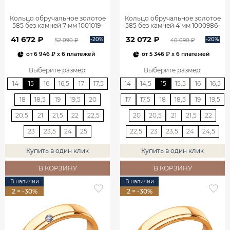
Кольцо обручальное золотое
Кольцо обручальное золотое
585 без камней 7 мм 1001019-
585 без камней 4 мм 1000986-
00240
00240
41 672 ₽
32 072 ₽
-20%
-20%
52 090 ₽
40 090 ₽
от
6 946 ₽
x 6 платежей
от
5 346 ₽
x 6 платежей
Выберите размер
:
Выберите размер
:
14
15
16
16,5
17
17,5
14
14,5
15
15,5
16
16,5
18
18,5
19
19,5
20
17
17,5
18
18,5
19
19,5
20,5
21
21,5
22
22,5
20
20,5
21
21,5
22
23
23,5
24
25
22,5
23
23,5
24
24,5
Купить в один клик
Купить в один клик
В КОРЗИНУ
В КОРЗИНУ
В наличии
В наличии
2 = -30%
2 = -30%