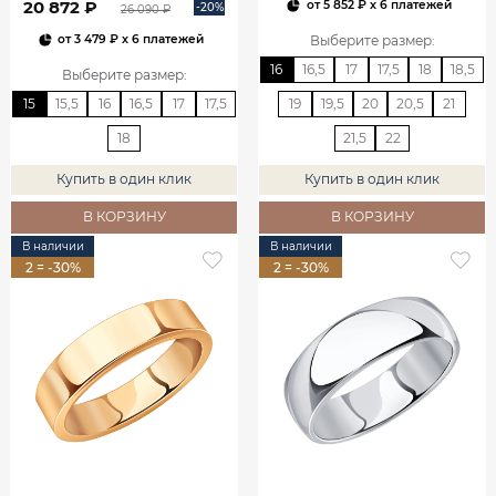
20 872 ₽
от
5 852 ₽
x 6 платежей
-20%
26 090 ₽
Выберите размер
:
от
3 479 ₽
x 6 платежей
16
16,5
17
17,5
18
18,5
Выберите размер
:
15
15,5
16
16,5
17
17,5
19
19,5
20
20,5
21
18
21,5
22
Купить в один клик
Купить в один клик
В КОРЗИНУ
В КОРЗИНУ
В наличии
В наличии
2 = -30%
2 = -30%