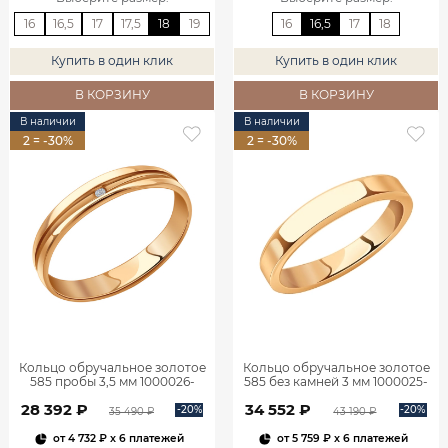
16
16,5
17
17,5
18
19
16
16,5
17
18
Купить в один клик
Купить в один клик
В КОРЗИНУ
В КОРЗИНУ
В наличии
В наличии
2 = -30%
2 = -30%
Кольцо обручальное золотое
Кольцо обручальное золотое
585 пробы 3,5 мм 1000026-
585 без камней 3 мм 1000025-
00770
00240
28 392 ₽
34 552 ₽
-20%
-20%
35 490 ₽
43 190 ₽
от
4 732 ₽
x 6 платежей
от
5 759 ₽
x 6 платежей