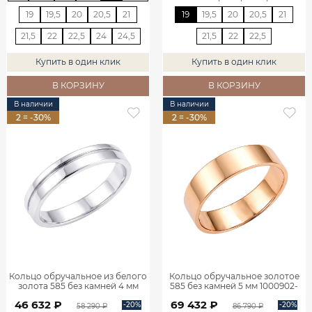
19
19,5
20
20,5
21
19
19,5
20
20,5
21
21,5
22
22,5
24
24,5
21,5
22
22,5
Купить в один клик
Купить в один клик
В КОРЗИНУ
В КОРЗИНУ
В наличии
В наличии
2 = -30%
2 = -30%
Кольцо обручальное из белого
Кольцо обручальное золотое
золота 585 без камней 4 мм
585 без камней 5 мм 1000902-
1000020-00242
00240
46 632 ₽
69 432 ₽
-20%
-20%
58 290 ₽
86 790 ₽