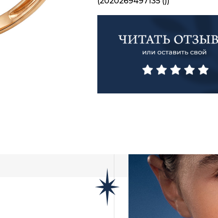
(2020269497135 ())