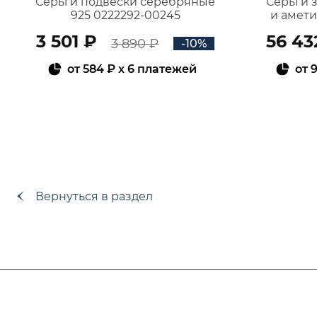
Серьги подвески серебряные
Серьги 
925 0222292-00245
и амет
3 501 ₽
56 43
3 890 ₽
-10%
от
584 ₽
x 6 платежей
от
9
В КОРЗИНУ
Вернуться в раздел