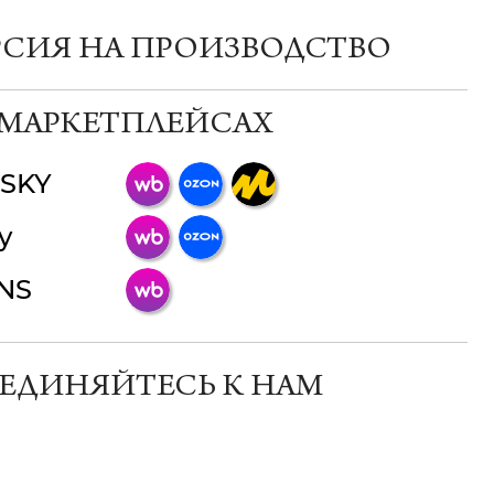
РСИЯ НА ПРОИЗВОДСТВО
 МАРКЕТПЛЕЙСАХ
SKY
ChatApp
y
online
INS
Мессенджеры
Свяжитесь с нами через любой удобный
мессенджер!
ЕДИНЯЙТЕСЬ К НАМ
Телеграм
Макс
ВКонтакте