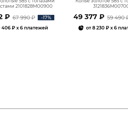
золотые 585 с топазами
Колье золотое 585 с 
истами 2101828М00900
3121836М0070
2 ₽
49 377 ₽
67 990 ₽
59 490 
-17%
 406 ₽
x 6 платежей
от
8 230 ₽
x 6 пл
В КОРЗИНУ
В КОРЗИНУ