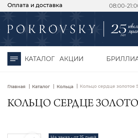
Оплата и доставка
08:00-21:
-30%
от 15 дней с
момента оплаты
КАТАЛОГ
АКЦИИ
БРИЛЛИ
|
|
|
Кольцо сердце золотое 
Главная
Каталог
Кольца
КОЛЬЦО СЕРДЦЕ ЗОЛОТОЕ 
На заказ - от 15 дней