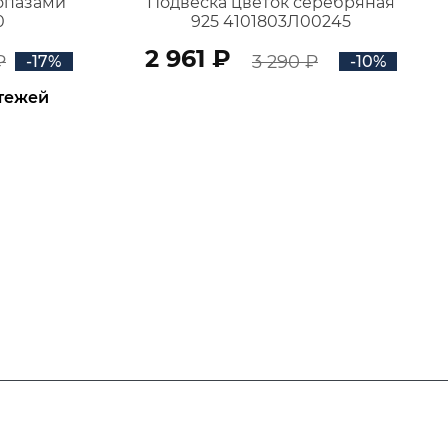
топазами
Подвеска цветок серебряная
0
925 4101803Л00245
2 961 ₽
₽
3 290 ₽
-17%
-10%
атежей
В КОРЗИНУ