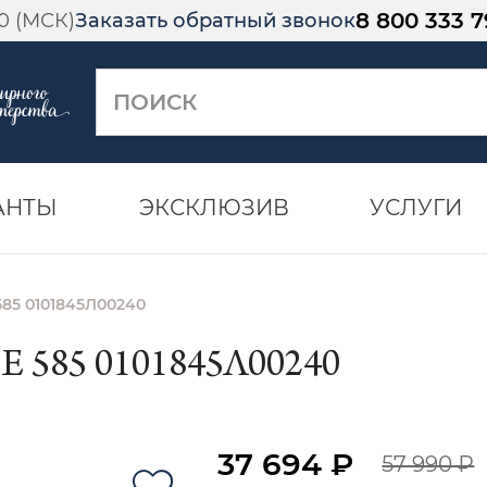
8 800 333 7
00 (МСК)
Заказать обратный звонок
АНТЫ
ЭКСКЛЮЗИВ
УСЛУГИ
585 0101845Л00240
585 0101845Л00240
37 694 ₽
57 990 ₽