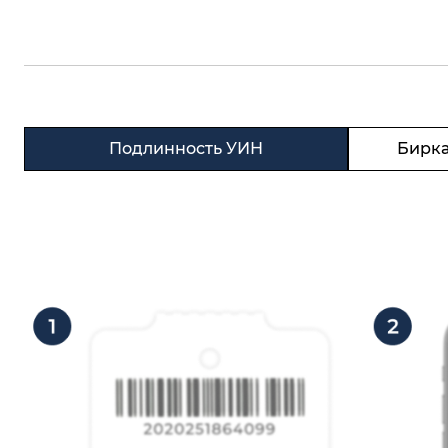
Подлинность УИН
Бирка