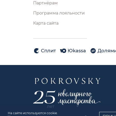
Партнёрам
Программа лояльности
Карта сайта
Сплит
Юkassa
Долям
На сайте используются cookie.