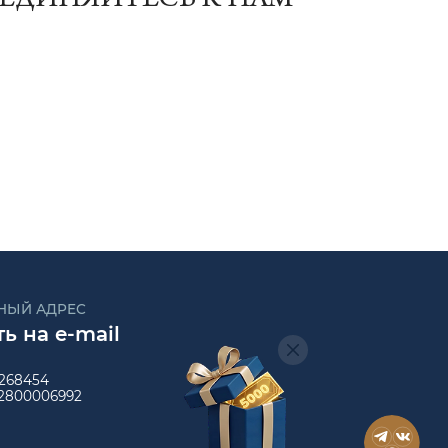
ЕДИНЯЙТЕСЬ К НАМ
Телеграм
Макс
ВКонтакте
НЫЙ АДРЕС
ь на e-mail
268454
2800006992