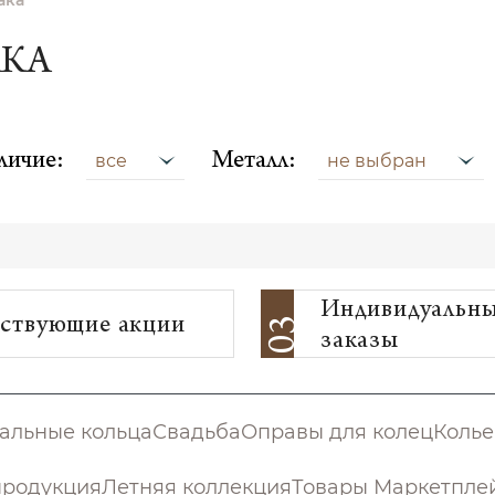
ака
АКА
личие:
Металл:
все
не выбран
Индивидуальн
ствующие акции
03
заказы
альные кольца
Свадьба
Оправы для колец
Колье
продукция
Летняя коллекция
Товары Маркетпле