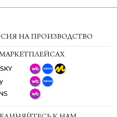
РСИЯ НА ПРОИЗВОДСТВО
 МАРКЕТПЛЕЙСАХ
SKY
ChatApp
y
online
INS
Мессенджеры
Свяжитесь с нами через любой удобный
мессенджер!