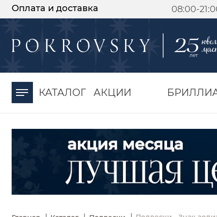
Оплата и доставка
08:00-21:
-30%
от 15 дней с
момента оплаты
КАТАЛОГ
АКЦИИ
БРИЛЛИ
|
|
|