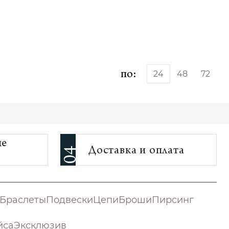
по:
24
48
72
ые
Доставка и оплата
04
Браслеты
Подвески
Цепи
Броши
Пирсинг
йса
Эксклюзив