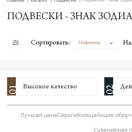
Подвески - Знак зоди
Главная
Каталог
Подвески
ПОДВЕСКИ - ЗНАК ЗОДИ
Сортировать:
На
Новинки
Высокое качество
Дей
01
02
Лучшая цена
Серьги
Кольца
Акция обруч
Сувенирная 