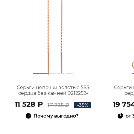
Серьги цепочки золотые 585
Серьги 
сердца без камней 0212252-
сер
00240 Золото Красное золото
11 528 ₽
19 75
17 735 ₽
-35%
Почему выгодно?
от
В КОРЗИНУ