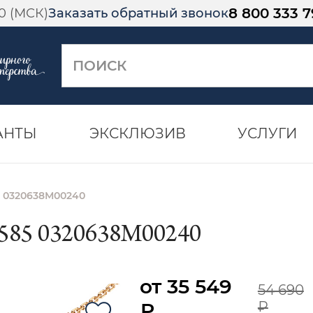
8 800 333 7
00 (МСК)
Заказать обратный звонок
АНТЫ
ЭКСКЛЮЗИВ
УСЛУГИ
5 0320638М00240
85 0320638М00240
от 35 549
54 690
₽
₽