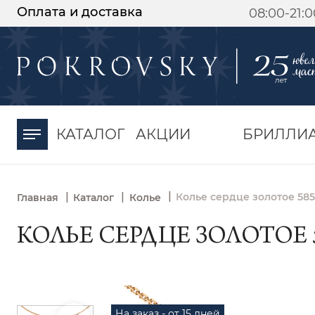
Оплата и доставка
08:00-21:
-30%
от 15 дней с
момента оплаты
КАТАЛОГ
АКЦИИ
БРИЛЛИ
|
|
|
Колье сердце золотое 58
Главная
Каталог
Колье
КОЛЬЕ СЕРДЦЕ ЗОЛОТОЕ 5
На заказ - от 15 дней