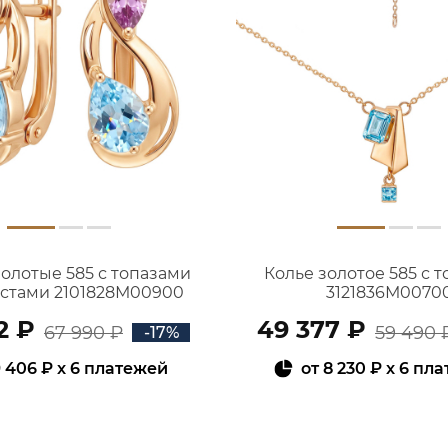
золотые 585 с топазами
Колье золотое 585 с 
истами 2101828М00900
3121836М0070
2 ₽
49 377 ₽
67 990 ₽
59 490 
-17%
 406 ₽
x 6 платежей
от
8 230 ₽
x 6 пл
В КОРЗИНУ
В КОРЗИНУ