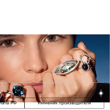
латы РФ
Имменик производителя