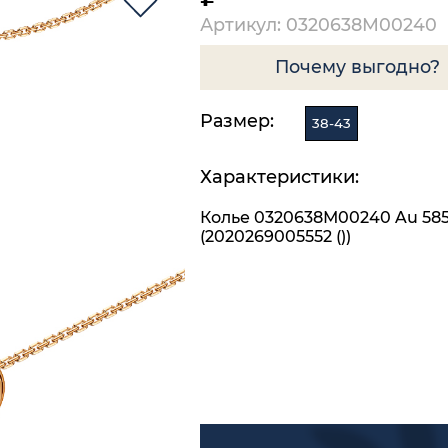
Артикул: 0320638М00240
Почему выгодно?
Размер:
38-43
Характеристики:
Колье 0320638М00240 Au 58
(2020269005552 ())