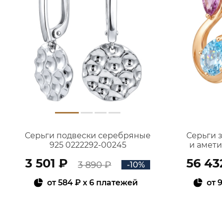
Серьги подвески серебряные
Серьги 
925 0222292-00245
и амет
3 501 ₽
56 43
3 890 ₽
-10%
от
584 ₽
x 6 платежей
от
9
В КОРЗИНУ