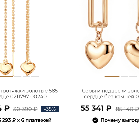
протяжки золотые 585
Серьги подвески зол
дце 0211797-00240
сердце без камней 0
00240
4 ₽
55 341 ₽
30 390 ₽
85 140 ₽
-35%
3 293 ₽
x 6 платежей
Почему выгод
В КОРЗИНУ
В КОРЗИНУ