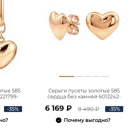
отые 585
Серьги пусеты золотые 585
221799-
сердца без камней 6012242-
00240
6 169 ₽
9 490 ₽
-35%
-35%
но?
Почему выгодно?
В КОРЗИНУ