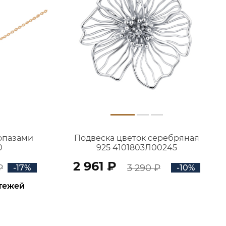
топазами
Подвеска цветок серебряная
0
925 4101803Л00245
2 961 ₽
₽
3 290 ₽
-17%
-10%
атежей
В КОРЗИНУ