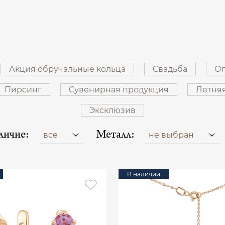
Акция обручальные кольца
Свадьба
Оп
Пирсинг
Сувенирная продукция
Летня
Эксклюзив
личие:
Металл:
все
не выбран
В наличии