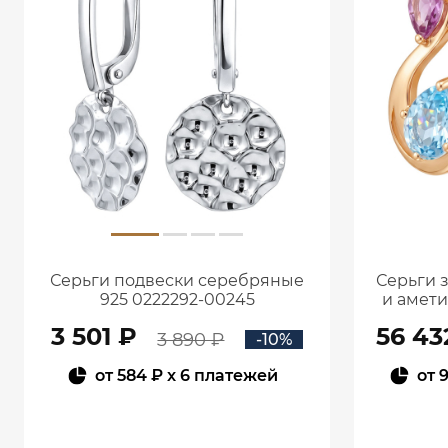
Серьги подвески серебряные
Серьги 
925 0222292-00245
и амет
3 501 ₽
56 43
3 890 ₽
-10%
от
584 ₽
x 6 платежей
от
9
В КОРЗИНУ