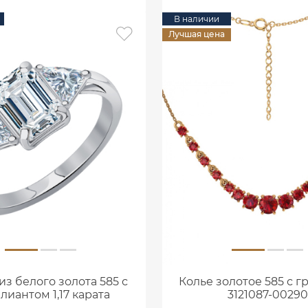
В наличии
Лучшая цена
из белого золота 585 с
Колье золотое 585 с г
лиантом 1,17 карата
3121087-00290
0101859М06422