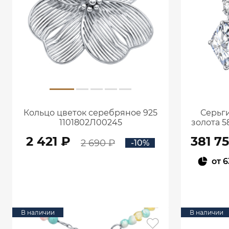
Кольцо цветок серебряное 925
Серьги
1101802Л00245
золота 5
кар
2 421 ₽
381 7
2 690 ₽
-10%
от
6
В КОРЗИНУ
В наличии
В наличии