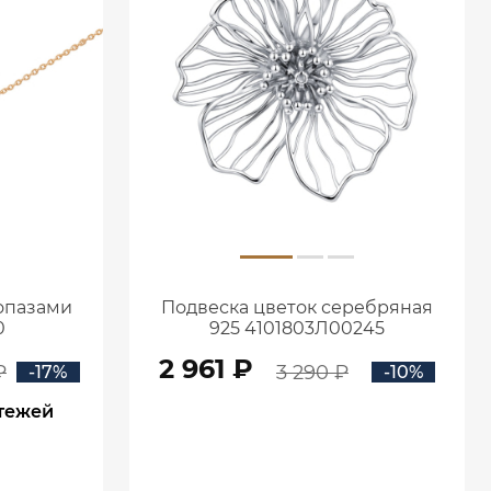
топазами
Подвеска цветок серебряная
0
925 4101803Л00245
2 961 ₽
₽
3 290 ₽
-17%
-10%
атежей
В КОРЗИНУ