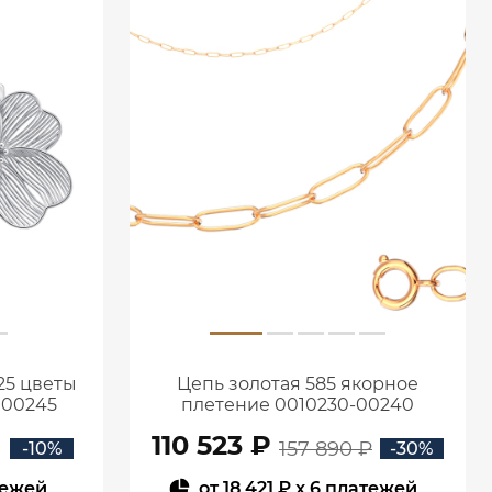
25 цветы
Цепь золотая 585 якорное
Л00245
плетение 0010230-00240
110 523 ₽
157 890 ₽
-10%
-30%
тежей
от
18 421 ₽
x 6 платежей