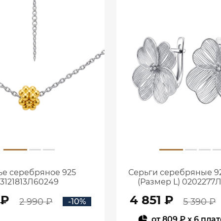
ье серебряное 925
Серьги серебряные 9
3121813Л60249
(Размер L) 0202277
 ₽
4 851 ₽
2 990 ₽
5 390 ₽
-10%
от
809 ₽
x 6 пла