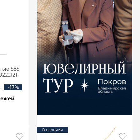
тые 585
222121-
₽
-17%
тежей
В наличии