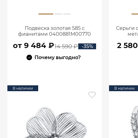
Подвеска золотая 585 с
Серьги 
фианитами 0400881М00770
мет
от 9 484 ₽
2 580
14 590 ₽
-35%
Почему выгодно?
В КОРЗИНУ
В наличии
В наличии