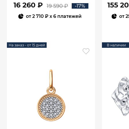
16 260 ₽
155 2
19 590 ₽
-17%
от
2 710 ₽
x 6 платежей
от
2
В КОРЗИНУ
На заказ - от 15 дней
В наличии