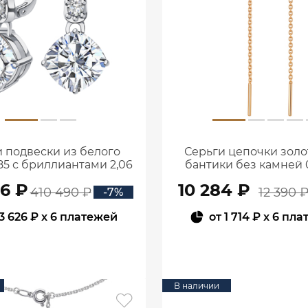
 подвески из белого
Серьги цепочки золо
85 с бриллиантами 2,06
бантики без камней 0
ата 2101800М06442
00240
56 ₽
10 284 ₽
410 490 ₽
12 390 
-7%
3 626 ₽
x 6 платежей
от
1 714 ₽
x 6 пла
В КОРЗИНУ
В КОРЗИНУ
В наличии