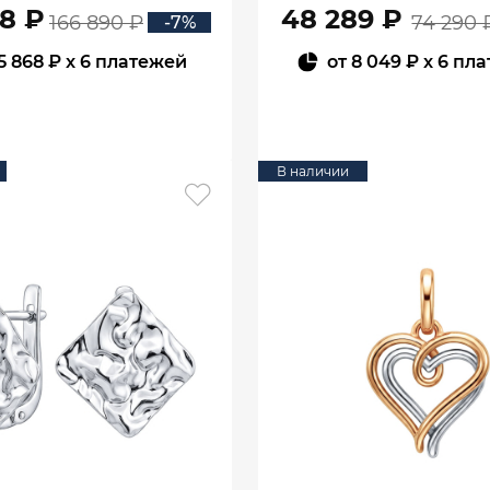
08 ₽
48 289 ₽
166 890 ₽
74 290 
-7%
5 868 ₽
x 6 платежей
от
8 049 ₽
x 6 пл
В КОРЗИНУ
В КОРЗИНУ
В наличии