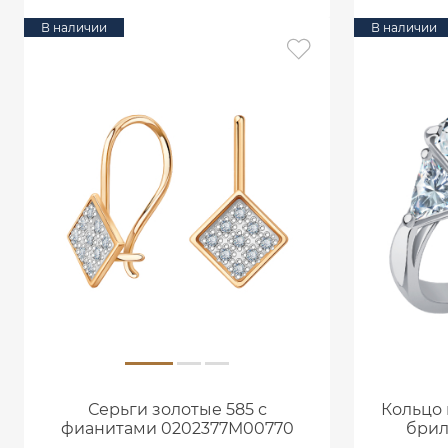
В наличии
В наличии
Серьги золотые 585 с
Кольцо 
фианитами 0202377М00770
брил