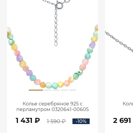
Колье серебряное 925 с
Кол
перламутром 0320641-00605
1 431 ₽
2 691
1 590 ₽
-10%