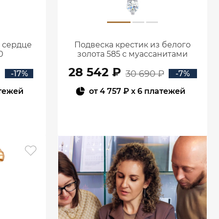
5 сердце
Подвеска крестик из белого
0
золота 585 с муассанитами
0800301М05432
28 542 ₽
30 690 ₽
-17%
-7%
тежей
от
4 757 ₽
x 6 платежей
В КОРЗИНУ