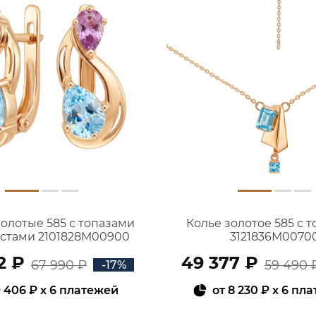
золотые 585 с топазами
Колье золотое 585 с 
истами 2101828М00900
3121836М0070
2 ₽
49 377 ₽
67 990 ₽
59 490 
-17%
 406 ₽
x 6 платежей
от
8 230 ₽
x 6 пл