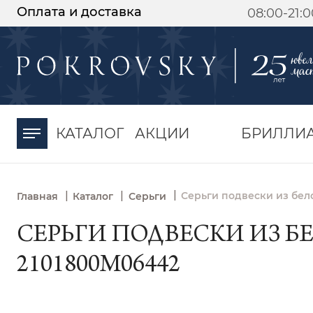
Оплата и доставка
08:00-21:
-30%
от 15 дней с
момента оплаты
КАТАЛОГ
АКЦИИ
БРИЛЛИ
|
|
|
Серьги подвески из бело
Главная
Каталог
Серьги
СЕРЬГИ ПОДВЕСКИ ИЗ БЕ
2101800М06442