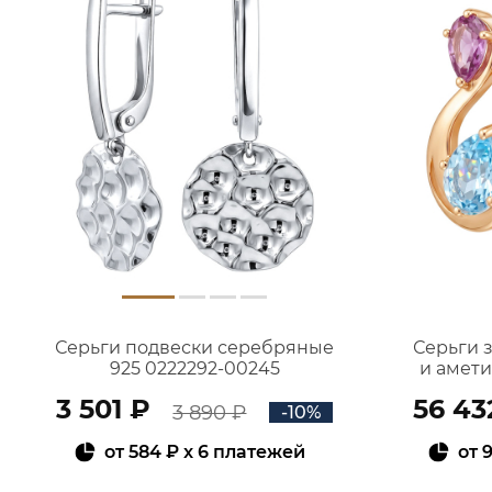
Серьги подвески серебряные
Серьги 
925 0222292-00245
и амет
3 501 ₽
56 43
3 890 ₽
-10%
от
584 ₽
x 6 платежей
от
9