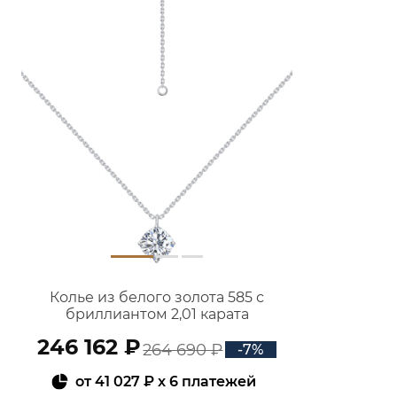
Колье из белого золота 585 с
бриллиантом 2,01 карата
3121800М06422
246 162 ₽
264 690 ₽
-7%
от
41 027 ₽
x 6 платежей