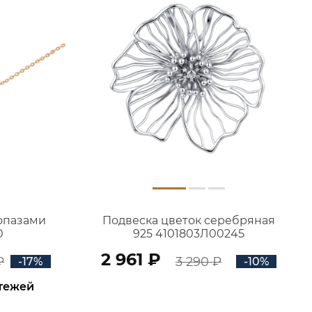
топазами
Подвеска цветок серебряная
0
925 4101803Л00245
2 961 ₽
₽
3 290 ₽
-17%
-10%
атежей
В КОРЗИНУ