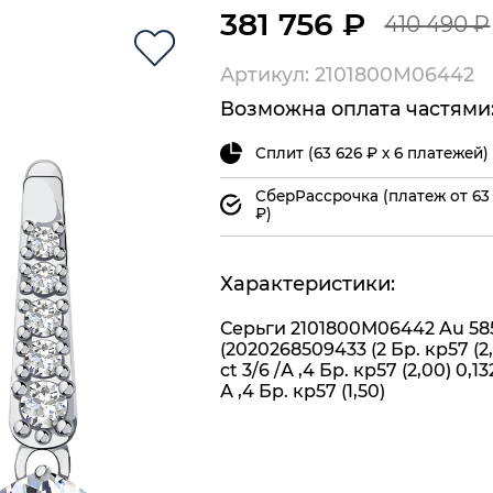
381 756 ₽
410 490 ₽
Артикул: 2101800М06442
Возможна оплата частями
Сплит (63 626 ₽ х 6 платежей)
СберРассрочка (платеж от 63
₽)
Характеристики:
Серьги 2101800М06442 Au 58
(2020268509433 (2 Бр. кр57 (2,5
ct 3/6 /А ,4 Бр. кр57 (2,00) 0,132
А ,4 Бр. кр57 (1,50)