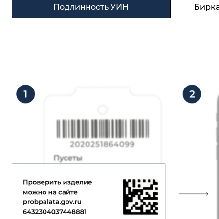
Подлинность УИН
Бирка