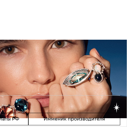
латы РФ
Имменик производителя