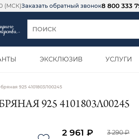
8 800 333 7
00 (МСК)
Заказать обратный звонок
АНТЫ
ЭКСКЛЮЗИВ
УСЛУГИ
бряная 925 4101803Л00245
ЯНАЯ 925 4101803Л00245
2 961 ₽
3 290 ₽