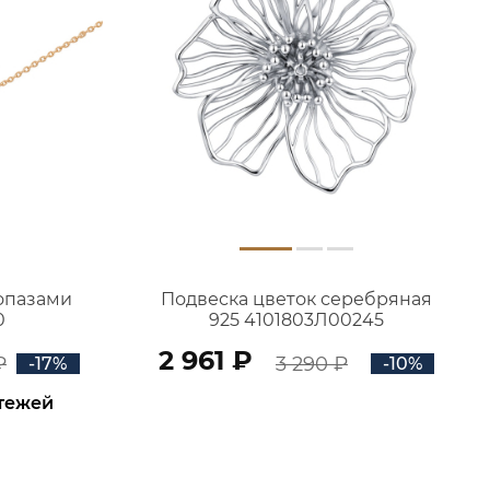
топазами
Подвеска цветок серебряная
0
925 4101803Л00245
2 961 ₽
₽
3 290 ₽
-17%
-10%
атежей
В КОРЗИНУ