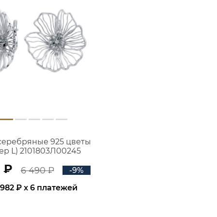
серебряные 925 цветы
ер L) 2101803Л00245
 ₽
6 490 ₽
-9%
982 ₽
x 6 платежей
В КОРЗИНУ