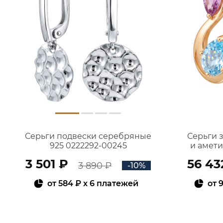
Серьги подвески серебряные
Серьги 
925 0222292-00245
и амет
3 501 ₽
56 43
3 890 ₽
-10%
от
584 ₽
x 6 платежей
от
9
В КОРЗИНУ