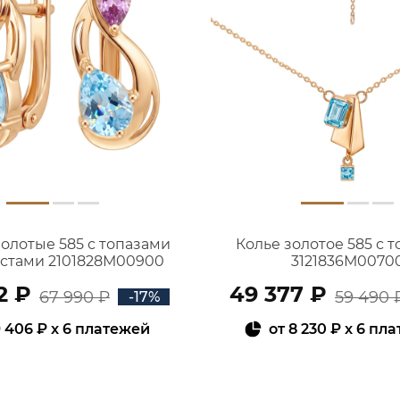
золотые 585 с топазами
Колье золотое 585 с 
истами 2101828М00900
3121836М0070
2 ₽
49 377 ₽
67 990 ₽
59 490 
-17%
 406 ₽
x 6 платежей
от
8 230 ₽
x 6 пл
В КОРЗИНУ
В КОРЗИНУ