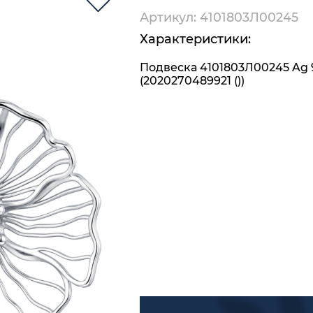
Артикул: 4101803Л00245
Характеристики:
Подвеска 4101803Л00245 Ag 
(2020270489921 ())