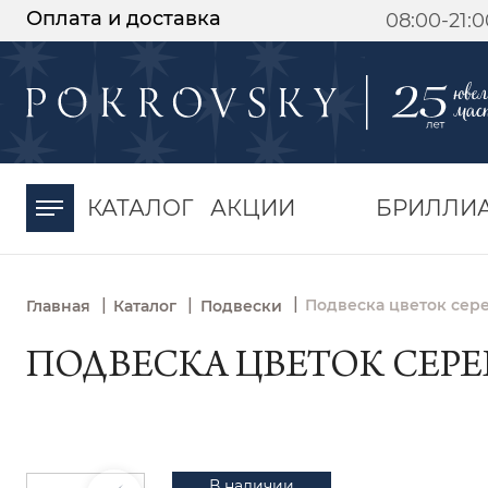
Оплата и доставка
08:00-21:
-30%
от 15 дней с
момента оплаты
КАТАЛОГ
АКЦИИ
БРИЛЛИ
|
|
|
Подвеска цветок сере
Главная
Каталог
Подвески
ПОДВЕСКА ЦВЕТОК СЕРЕБР
В наличии