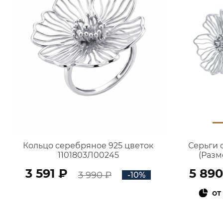
Кольцо серебряное 925 цветок
Серьги 
1101803Л00245
(Разм
3 591 ₽
5 890
3 990 ₽
-10%
от
В КОРЗИНУ