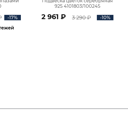
топазами
Подвеска цветок серебряная
0
925 4101803Л00245
2 961 ₽
₽
3 290 ₽
-17%
-10%
атежей
В КОРЗИНУ