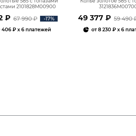
золотые 585 с топазами
Колье золотое 585 с 
истами 2101828М00900
3121836М0070
2 ₽
49 377 ₽
67 990 ₽
59 490 
-17%
 406 ₽
x 6 платежей
от
8 230 ₽
x 6 пл
В КОРЗИНУ
В КОРЗИНУ