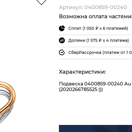
Артикул: 0400859-00240
Возможна оплата частями
Сплит (1 050 ₽ х 6 платежей)
Долями (1 575 ₽ х 4 платежа)
СберРассрочка (платеж от 1 0
Характеристики:
Подвеска 0400859-00240 Au
(2020266785525 ())