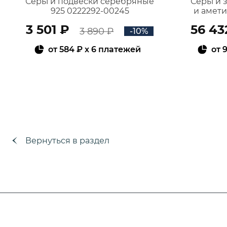
Серьги подвески серебряные
Серьги 
925 0222292-00245
и амет
3 501 ₽
56 43
3 890 ₽
-10%
от
584 ₽
x 6 платежей
от
9
В КОРЗИНУ
Вернуться в раздел