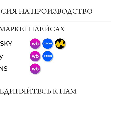
РСИЯ НА ПРОИЗВОДСТВО
 МАРКЕТПЛЕЙСАХ
SKY
ChatApp
y
online
INS
Мессенджеры
Свяжитесь с нами через любой удобный
мессенджер!
ЕДИНЯЙТЕСЬ К НАМ
Телеграм
Макс
ВКонтакте