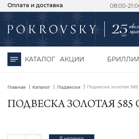
Оплата и доставка
08:00-21:
-30%
от 15 дней с
момента оплаты
КАТАЛОГ
АКЦИИ
БРИЛЛИ
|
|
|
Подвеска золотая 585
Главная
Каталог
Подвески
ПОДВЕСКА ЗОЛОТАЯ 585 С
В наличии