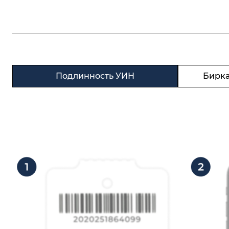
Подлинность УИН
Бирка