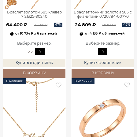
Браслет золотой 585 клевер
Браслет тонкий золотой 585 с
7121325-90240
фианитами 0720784-00770
64 400 ₽
24 809 ₽
-17%
-17%
77 590 ₽
29 890 ₽
от
10 734 ₽
x 6 платежей
от
4 135 ₽
x 6 платежей
Выберите размер
:
Выберите размер
:
16,5
17
17
Купить в один клик
Купить в один клик
В КОРЗИНУ
В КОРЗИНУ
В наличии
В наличии