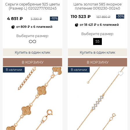
Серьги серебряные 925 цветы
Цепь золотая 585 якорное
(Размер L) 0202277Л00245
плетение 0010230-00240
110 523 ₽
-30%
157 890 ₽
4 851 ₽
-10%
5 390 ₽
от
18 421 ₽
x 6 платежей
от
809 ₽
x 6 платежей
Выберите размер
:
Выберите размер
:
55
Купить в один клик
Купить в один клик
В КОРЗИНУ
В КОРЗИНУ
В наличии
В наличии