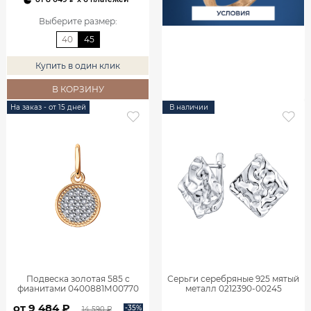
Выберите размер
:
40
45
Купить в один клик
В КОРЗИНУ
На заказ - от 15 дней
В наличии
Подвеска золотая 585 с
Серьги серебряные 925 мятый
фианитами 0400881М00770
металл 0212390-00245
от 9 484 ₽
-35%
14 590 ₽