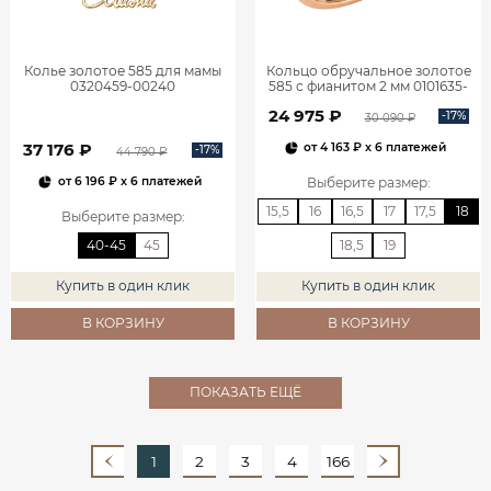
Колье золотое 585 для мамы
Кольцо обручальное золотое
0320459-00240
585 с фианитом 2 мм 0101635-
00770
24 975 ₽
-17%
30 090 ₽
37 176 ₽
от
4 163 ₽
x 6 платежей
-17%
44 790 ₽
Выберите размер
:
от
6 196 ₽
x 6 платежей
15,5
16
16,5
17
17,5
18
Выберите размер
:
40-45
45
18,5
19
Купить в один клик
Купить в один клик
В КОРЗИНУ
В КОРЗИНУ
ПОКАЗАТЬ ЕЩЁ
1
2
3
4
166