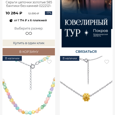
Серьги цепочки золотые 585
бантики без камней 0222121-
00240
10 284 ₽
-17%
12 390 ₽
от
1 714 ₽
x 6 платежей
Выберите размер
:
Купить в один клик
В КОРЗИНУ
В наличии
В наличии