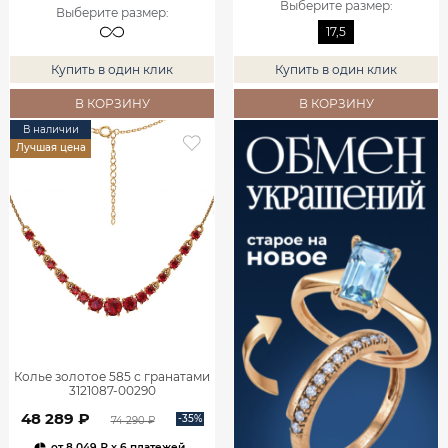
Выберите размер
:
Выберите размер
:
17,5
Купить в один клик
Купить в один клик
В КОРЗИНУ
В КОРЗИНУ
В наличии
Лучшая цена
Колье золотое 585 с гранатами
3121087-00290
48 289 ₽
-35%
74 290 ₽
от
8 049 ₽
x 6 платежей