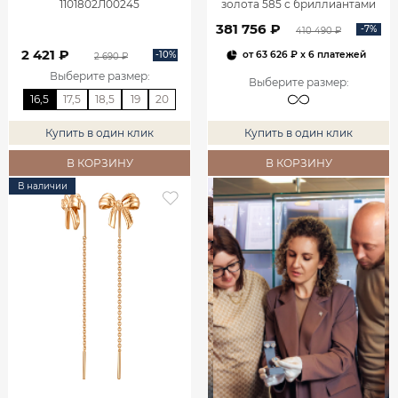
1101802Л00245
золота 585 с бриллиантами
2,06 карата 2101800М06442
381 756 ₽
-7%
410 490 ₽
2 421 ₽
-10%
от
63 626 ₽
x 6 платежей
2 690 ₽
Выберите размер
:
Выберите размер
:
16,5
17,5
18,5
19
20
Купить в один клик
Купить в один клик
В КОРЗИНУ
В КОРЗИНУ
В наличии