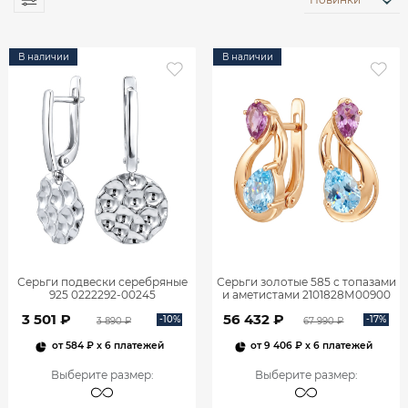
В наличии
В наличии
Серьги подвески серебряные
Серьги золотые 585 с топазами
925 0222292-00245
и аметистами 2101828М00900
3 501 ₽
56 432 ₽
-10%
-17%
3 890 ₽
67 990 ₽
от
584 ₽
x 6 платежей
от
9 406 ₽
x 6 платежей
Выберите размер
:
Выберите размер
: