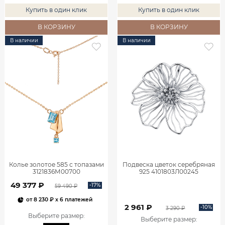
Купить в один клик
Купить в один клик
В КОРЗИНУ
В КОРЗИНУ
В наличии
В наличии
Колье золотое 585 с топазами
Подвеска цветок серебряная
3121836М00700
925 4101803Л00245
49 377 ₽
-17%
59 490 ₽
от
8 230 ₽
x 6 платежей
2 961 ₽
-10%
3 290 ₽
Выберите размер
:
Выберите размер
: