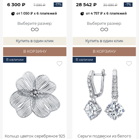
0800301М05432
6 300 ₽
28 542 ₽
-17%
-7%
7 590 ₽
30 690 ₽
от
1 050 ₽
x 6 платежей
от
4 757 ₽
x 6 платежей
Выберите размер
:
Выберите размер
:
Купить в один клик
Купить в один клик
В КОРЗИНУ
В КОРЗИНУ
В наличии
В наличии
Кольцо цветок серебряное 925
Серьги подвески из белого