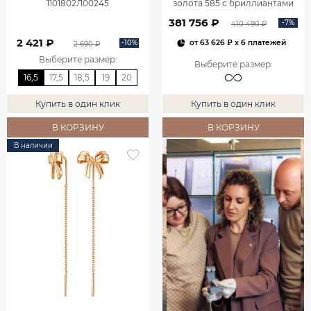
1101802Л00245
золота 585 с бриллиантами
2,06 карата 2101800М06442
381 756 ₽
-7%
410 490 ₽
2 421 ₽
-10%
от
63 626 ₽
x 6 платежей
2 690 ₽
Выберите размер
:
Выберите размер
:
16,5
17,5
18,5
19
20
Купить в один клик
Купить в один клик
В КОРЗИНУ
В КОРЗИНУ
В наличии