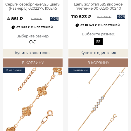
Серьги серебряные 925 цветы
Цепь золотая 585 якорное
(Размер L) 0202277Л00245
плетение 0010230-00240
110 523 ₽
-30%
157 890 ₽
4 851 ₽
-10%
5 390 ₽
от
18 421 ₽
x 6 платежей
от
809 ₽
x 6 платежей
Выберите размер
:
Выберите размер
:
55
Купить в один клик
Купить в один клик
В КОРЗИНУ
В КОРЗИНУ
В наличии
В наличии