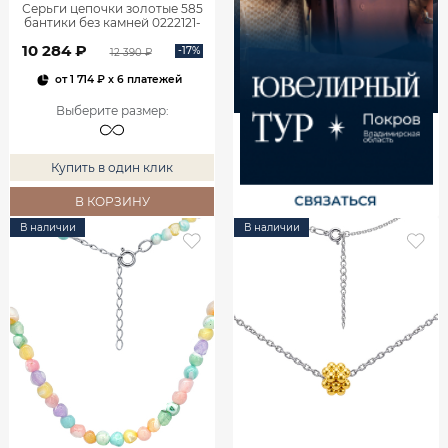
Серьги цепочки золотые 585
бантики без камней 0222121-
00240
10 284 ₽
-17%
12 390 ₽
от
1 714 ₽
x 6 платежей
Выберите размер
:
Купить в один клик
В КОРЗИНУ
В наличии
В наличии