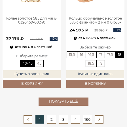
Колье золотое 585 для мамы
Кольцо обручальное золотое
0320459-00240
585 с фианитом 2 мм 0101635-
00770
24 975 ₽
-17%
30 090 ₽
37 176 ₽
от
4 163 ₽
x 6 платежей
-17%
44 790 ₽
Выберите размер
:
от
6 196 ₽
x 6 платежей
15,5
16
16,5
17
17,5
18
Выберите размер
:
40-45
45
18,5
19
Купить в один клик
Купить в один клик
В КОРЗИНУ
В КОРЗИНУ
ПОКАЗАТЬ ЕЩЁ
1
2
3
4
166