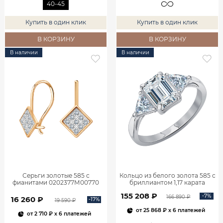
40-45
Купить в один клик
Купить в один клик
В КОРЗИНУ
В КОРЗИНУ
В наличии
В наличии
Серьги золотые 585 с
Кольцо из белого золота 585 с
фианитами 0202377М00770
бриллиантом 1,17 карата
0101859М06422
155 208 ₽
-7%
166 890 ₽
16 260 ₽
-17%
19 590 ₽
от
25 868 ₽
x 6 платежей
от
2 710 ₽
x 6 платежей