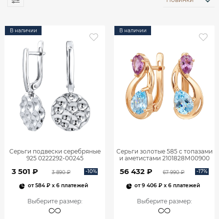
В наличии
В наличии
Серьги подвески серебряные
Серьги золотые 585 с топазами
925 0222292-00245
и аметистами 2101828М00900
3 501 ₽
56 432 ₽
-10%
-17%
3 890 ₽
67 990 ₽
от
584 ₽
x 6 платежей
от
9 406 ₽
x 6 платежей
Выберите размер
:
Выберите размер
: