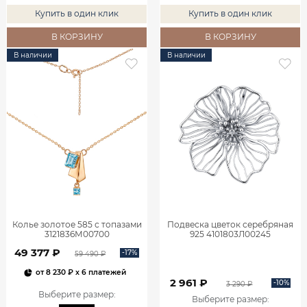
Купить в один клик
Купить в один клик
В КОРЗИНУ
В КОРЗИНУ
В наличии
В наличии
Колье золотое 585 с топазами
Подвеска цветок серебряная
3121836М00700
925 4101803Л00245
49 377 ₽
-17%
59 490 ₽
от
8 230 ₽
x 6 платежей
2 961 ₽
-10%
3 290 ₽
Выберите размер
:
Выберите размер
: