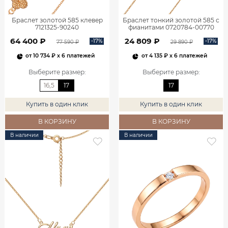
Браслет золотой 585 клевер
Браслет тонкий золотой 585 с
7121325-90240
фианитами 0720784-00770
64 400 ₽
24 809 ₽
-17%
-17%
77 590 ₽
29 890 ₽
от
10 734 ₽
x 6 платежей
от
4 135 ₽
x 6 платежей
Выберите размер
:
Выберите размер
:
16,5
17
17
Купить в один клик
Купить в один клик
В КОРЗИНУ
В КОРЗИНУ
В наличии
В наличии