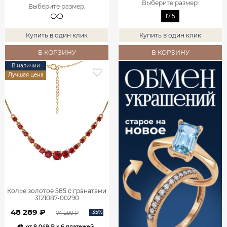
Выберите размер
:
Выберите размер
:
17,5
Купить в один клик
Купить в один клик
В КОРЗИНУ
В КОРЗИНУ
В наличии
Лучшая цена
Колье золотое 585 с гранатами
3121087-00290
48 289 ₽
-35%
74 290 ₽
от
8 049 ₽
x 6 платежей