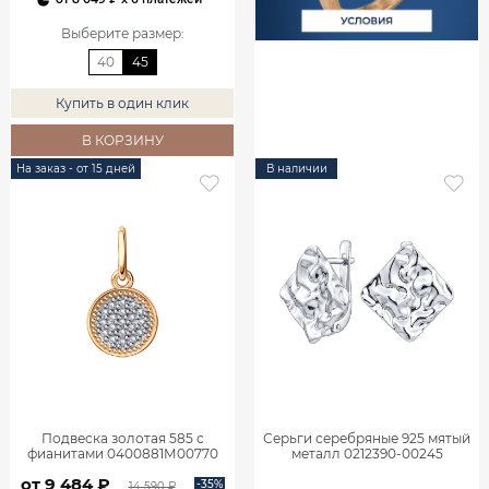
Выберите размер
:
40
45
Купить в один клик
В КОРЗИНУ
На заказ - от 15 дней
В наличии
Подвеска золотая 585 с
Серьги серебряные 925 мятый
фианитами 0400881М00770
металл 0212390-00245
от 9 484 ₽
-35%
14 590 ₽