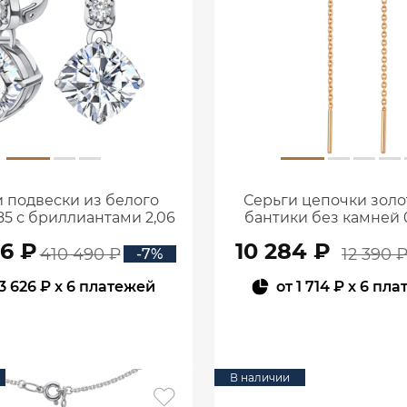
 подвески из белого
Серьги цепочки золо
85 с бриллиантами 2,06
бантики без камней 0
ата 2101800М06442
00240
56 ₽
10 284 ₽
410 490 ₽
12 390 
-7%
3 626 ₽
x 6 платежей
от
1 714 ₽
x 6 пла
В КОРЗИНУ
В КОРЗИНУ
В наличии