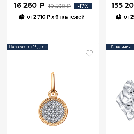
16 260 ₽
155 2
19 590 ₽
-17%
от
2 710 ₽
x 6 платежей
от
2
В КОРЗИНУ
На заказ - от 15 дней
В наличии