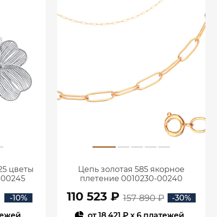
25 цветы
Цепь золотая 585 якорное
Л00245
плетение 0010230-00240
110 523 ₽
157 890 ₽
-10%
-30%
тежей
от
18 421 ₽
x 6 платежей