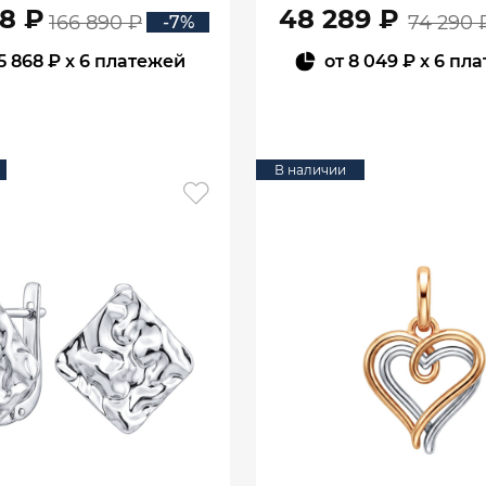
08 ₽
48 289 ₽
166 890 ₽
74 290 
-7%
5 868 ₽
x 6 платежей
от
8 049 ₽
x 6 пл
В КОРЗИНУ
В КОРЗИНУ
В наличии