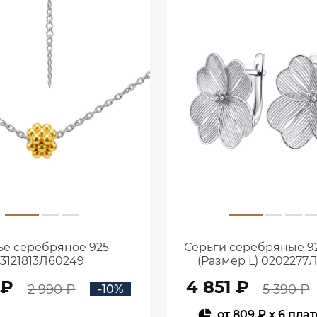
ье серебряное 925
Серьги серебряные 9
3121813Л60249
(Размер L) 0202277
 ₽
4 851 ₽
2 990 ₽
5 390 ₽
-10%
от
809 ₽
x 6 пла