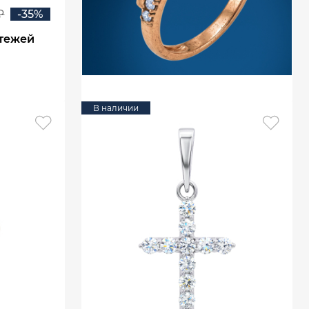
₽
-35%
атежей
В наличии