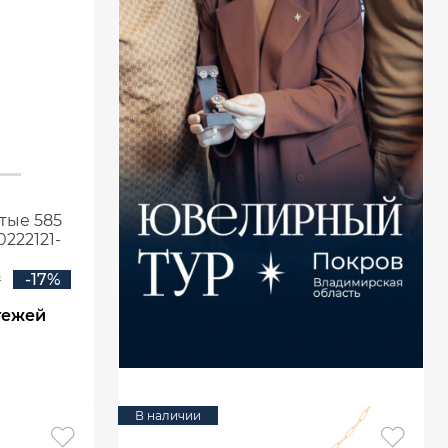
тые 585
222121-
₽
-17%
тежей
В наличии