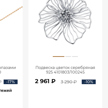
топазами
Подвеска цветок серебряная
0
925 4101803Л00245
2 961 ₽
₽
3 290 ₽
-17%
-10%
атежей
В КОРЗИНУ