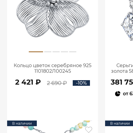
Кольцо цветок серебряное 925
Серьги
1101802Л00245
золота 5
кар
2 421 ₽
381 7
2 690 ₽
-10%
от
6
В КОРЗИНУ
В наличии
В наличии