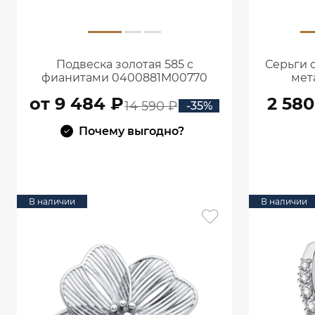
Подвеска золотая 585 с
Серьги 
фианитами 0400881М00770
мет
от 9 484 ₽
2 580
14 590 ₽
-35%
Почему выгодно?
В КОРЗИНУ
В наличии
В наличии