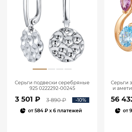
Серьги подвески серебряные
Серьги 
925 0222292-00245
и амет
3 501 ₽
56 43
3 890 ₽
-10%
от
584 ₽
x 6 платежей
от
9
В КОРЗИНУ