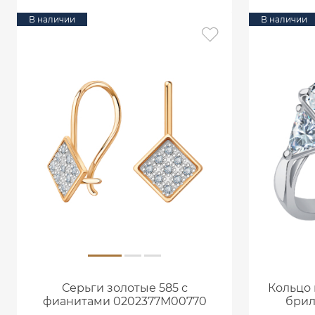
В наличии
В наличии
Серьги золотые 585 с
Кольцо 
фианитами 0202377М00770
брил