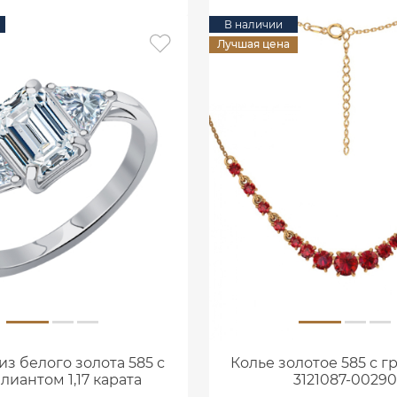
В наличии
Лучшая цена
из белого золота 585 с
Колье золотое 585 с г
лиантом 1,17 карата
3121087-00290
0101859М06422