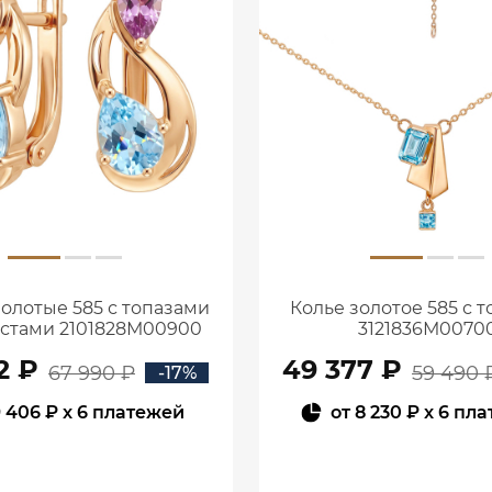
золотые 585 с топазами
Колье золотое 585 с 
истами 2101828М00900
3121836М0070
2 ₽
49 377 ₽
67 990 ₽
59 490 
-17%
 406 ₽
x 6 платежей
от
8 230 ₽
x 6 пл
В КОРЗИНУ
В КОРЗИНУ