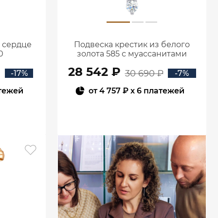
5 сердце
Подвеска крестик из белого
0
золота 585 с муассанитами
0800301М05432
28 542 ₽
30 690 ₽
-17%
-7%
тежей
от
4 757 ₽
x 6 платежей
В КОРЗИНУ