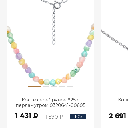
Колье серебряное 925 с
Кол
перламутром 0320641-00605
1 431 ₽
2 691
1 590 ₽
-10%