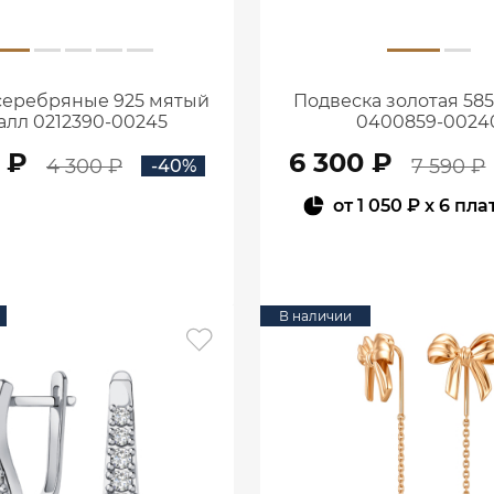
серебряные 925 мятый
Подвеска золотая 58
алл 0212390-00245
0400859-0024
 ₽
6 300 ₽
4 300 ₽
7 590 ₽
-40%
от
1 050 ₽
x 6 пла
В КОРЗИНУ
В КОРЗИНУ
В наличии