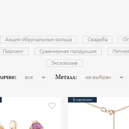
Акция обручальные кольца
Свадьба
Оп
Пирсинг
Сувенирная продукция
Летня
Эксклюзив
личие:
Металл:
все
не выбран
В наличии