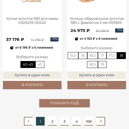
Колье золотое 585 для мамы
Кольцо обручальное золотое
0320459-00240
585 с фианитом 2 мм 0101635-
00770
24 975 ₽
-17%
30 090 ₽
37 176 ₽
от
4 163 ₽
x 6 платежей
-17%
44 790 ₽
Выберите размер
:
от
6 196 ₽
x 6 платежей
15,5
16
16,5
17
17,5
18
Выберите размер
:
40-45
45
18,5
19
Купить в один клик
Купить в один клик
В КОРЗИНУ
В КОРЗИНУ
ПОКАЗАТЬ ЕЩЁ
1
2
3
4
166