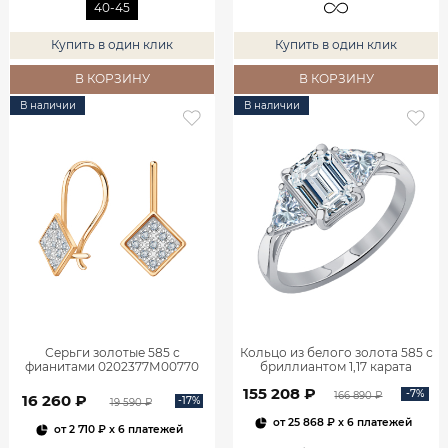
40-45
Купить в один клик
Купить в один клик
В КОРЗИНУ
В КОРЗИНУ
В наличии
В наличии
Серьги золотые 585 с
Кольцо из белого золота 585 с
фианитами 0202377М00770
бриллиантом 1,17 карата
0101859М06422
155 208 ₽
-7%
166 890 ₽
16 260 ₽
-17%
19 590 ₽
от
25 868 ₽
x 6 платежей
от
2 710 ₽
x 6 платежей