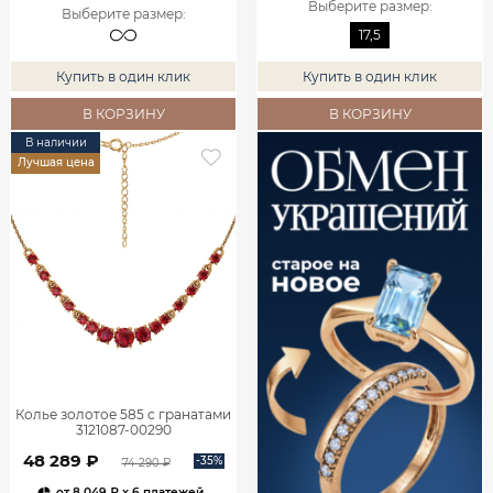
Выберите размер
:
Выберите размер
:
17,5
Купить в один клик
Купить в один клик
В КОРЗИНУ
В КОРЗИНУ
В наличии
Лучшая цена
Колье золотое 585 с гранатами
3121087-00290
48 289 ₽
-35%
74 290 ₽
от
8 049 ₽
x 6 платежей