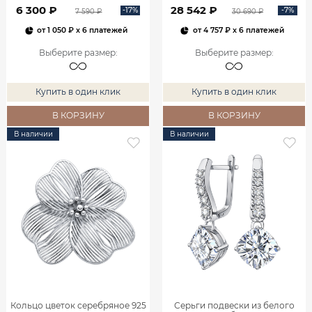
0800301М05432
6 300 ₽
28 542 ₽
-17%
-7%
7 590 ₽
30 690 ₽
от
1 050 ₽
x 6 платежей
от
4 757 ₽
x 6 платежей
Выберите размер
:
Выберите размер
:
Купить в один клик
Купить в один клик
В КОРЗИНУ
В КОРЗИНУ
В наличии
В наличии
Кольцо цветок серебряное 925
Серьги подвески из белого