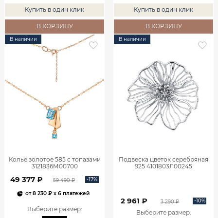
Купить в один клик
Купить в один клик
В КОРЗИНУ
В КОРЗИНУ
В наличии
В наличии
Колье золотое 585 с топазами
Подвеска цветок серебряная
3121836М00700
925 4101803Л00245
49 377 ₽
-17%
59 490 ₽
от
8 230 ₽
x 6 платежей
2 961 ₽
-10%
3 290 ₽
Выберите размер
:
Выберите размер
: