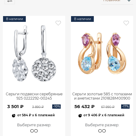
В наличии
В наличии
Серьги подвески серебряные
Серьги золотые 585 с топазами
925 0222292-00245
и аметистами 2101828М00900
3 501 ₽
56 432 ₽
-10%
-17%
3 890 ₽
67 990 ₽
от
584 ₽
x 6 платежей
от
9 406 ₽
x 6 платежей
Выберите размер
:
Выберите размер
: