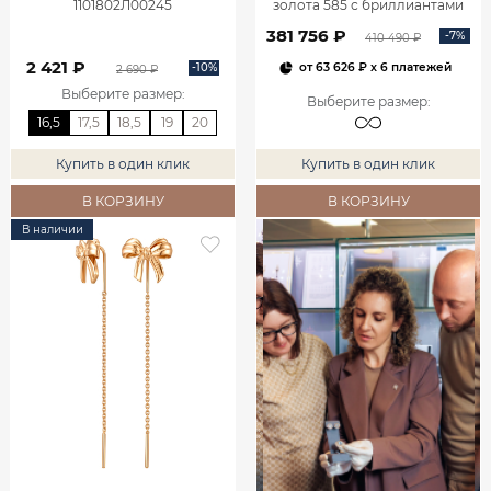
1101802Л00245
золота 585 с бриллиантами
2,06 карата 2101800М06442
381 756 ₽
-7%
410 490 ₽
2 421 ₽
-10%
от
63 626 ₽
x 6 платежей
2 690 ₽
Выберите размер
:
Выберите размер
:
16,5
17,5
18,5
19
20
Купить в один клик
Купить в один клик
В КОРЗИНУ
В КОРЗИНУ
В наличии