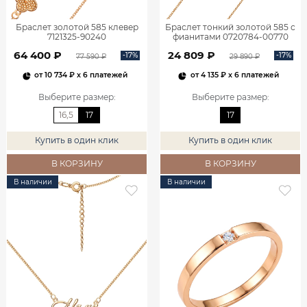
Браслет золотой 585 клевер
Браслет тонкий золотой 585 с
7121325-90240
фианитами 0720784-00770
64 400 ₽
24 809 ₽
-17%
-17%
77 590 ₽
29 890 ₽
от
10 734 ₽
x 6 платежей
от
4 135 ₽
x 6 платежей
Выберите размер
:
Выберите размер
:
16,5
17
17
Купить в один клик
Купить в один клик
В КОРЗИНУ
В КОРЗИНУ
В наличии
В наличии