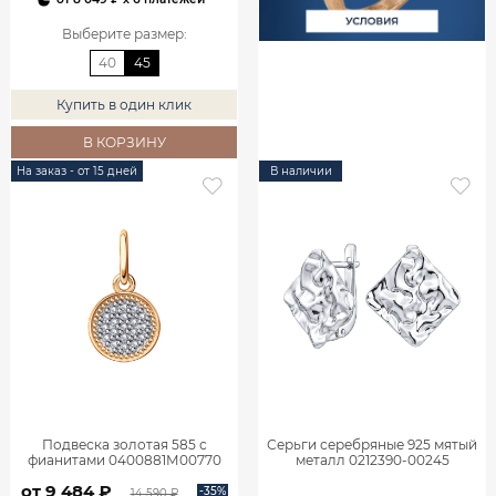
Выберите размер
:
40
45
Купить в один клик
В КОРЗИНУ
На заказ - от 15 дней
В наличии
Подвеска золотая 585 с
Серьги серебряные 925 мятый
фианитами 0400881М00770
металл 0212390-00245
от 9 484 ₽
-35%
14 590 ₽