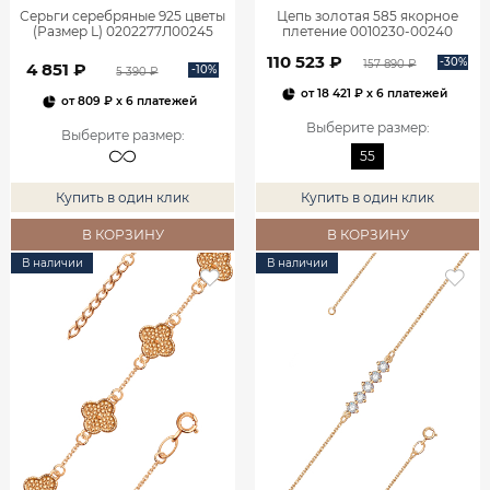
Серьги серебряные 925 цветы
Цепь золотая 585 якорное
(Размер L) 0202277Л00245
плетение 0010230-00240
110 523 ₽
-30%
157 890 ₽
4 851 ₽
-10%
5 390 ₽
от
18 421 ₽
x 6 платежей
от
809 ₽
x 6 платежей
Выберите размер
:
Выберите размер
:
55
Купить в один клик
Купить в один клик
В КОРЗИНУ
В КОРЗИНУ
В наличии
В наличии