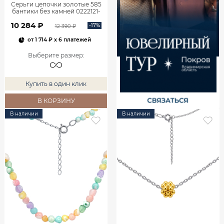
Серьги цепочки золотые 585
бантики без камней 0222121-
00240
10 284 ₽
-17%
12 390 ₽
от
1 714 ₽
x 6 платежей
Выберите размер
:
Купить в один клик
В КОРЗИНУ
В наличии
В наличии