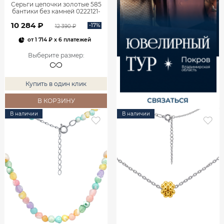
Серьги цепочки золотые 585
бантики без камней 0222121-
00240
10 284 ₽
-17%
12 390 ₽
от
1 714 ₽
x 6 платежей
Выберите размер
:
Купить в один клик
В КОРЗИНУ
В наличии
В наличии