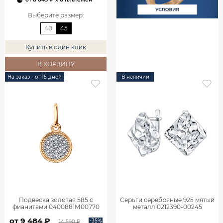
Выберите размер
:
40
45
Купить в один клик
В КОРЗИНУ
На заказ - от 15 дней
В наличии
Подвеска золотая 585 с
Серьги серебряные 925 мятый
фианитами 0400881М00770
металл 0212390-00245
от 9 484 ₽
-35%
14 590 ₽