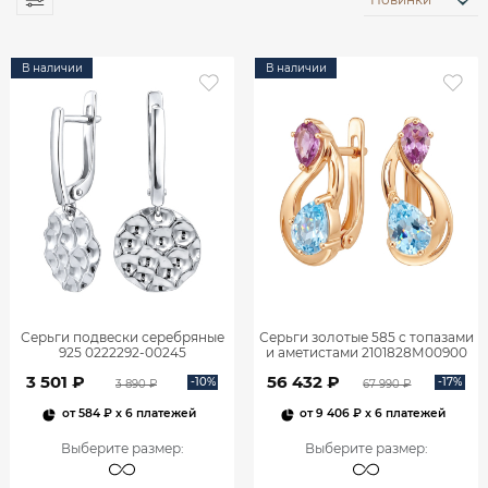
В наличии
В наличии
Серьги подвески серебряные
Серьги золотые 585 с топазами
925 0222292-00245
и аметистами 2101828М00900
3 501 ₽
56 432 ₽
-10%
-17%
3 890 ₽
67 990 ₽
от
584 ₽
x 6 платежей
от
9 406 ₽
x 6 платежей
Выберите размер
:
Выберите размер
: