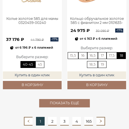
Колье золотое 585 для мамы
Кольцо обручальное золотое
0320459-00240
585 с фианитом 2 мм 0101635-
00770
24 975 ₽
-17%
30 090 ₽
37 176 ₽
от
4 163 ₽
x 6 платежей
-17%
44 790 ₽
Выберите размер
:
от
6 196 ₽
x 6 платежей
15,5
16
16,5
17
17,5
18
Выберите размер
:
40-45
45
18,5
19
Купить в один клик
Купить в один клик
В КОРЗИНУ
В КОРЗИНУ
ПОКАЗАТЬ ЕЩЁ
1
2
3
4
165