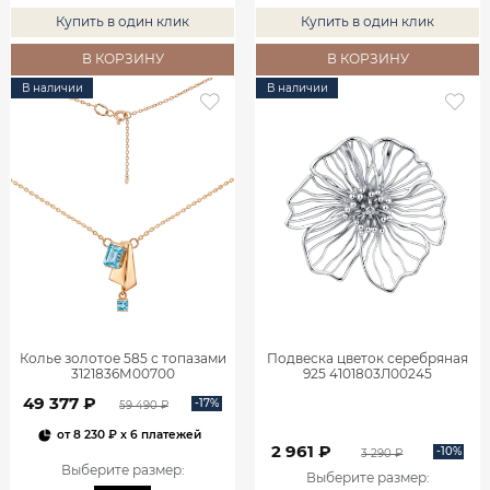
Купить в один клик
Купить в один клик
В КОРЗИНУ
В КОРЗИНУ
В наличии
В наличии
Колье золотое 585 с топазами
Подвеска цветок серебряная
3121836М00700
925 4101803Л00245
49 377 ₽
-17%
59 490 ₽
от
8 230 ₽
x 6 платежей
2 961 ₽
-10%
3 290 ₽
Выберите размер
:
Выберите размер
: