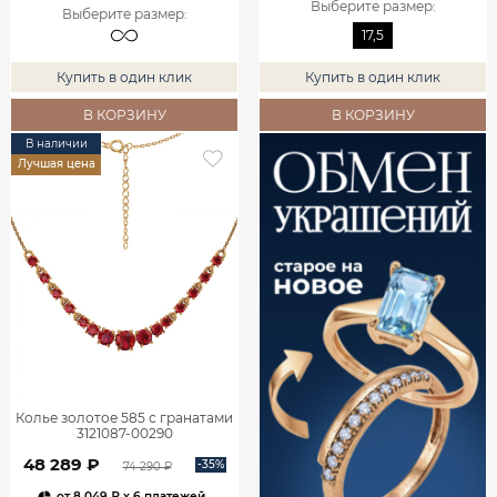
Выберите размер
:
Выберите размер
:
17,5
Купить в один клик
Купить в один клик
В КОРЗИНУ
В КОРЗИНУ
В наличии
Лучшая цена
Колье золотое 585 с гранатами
3121087-00290
48 289 ₽
-35%
74 290 ₽
от
8 049 ₽
x 6 платежей