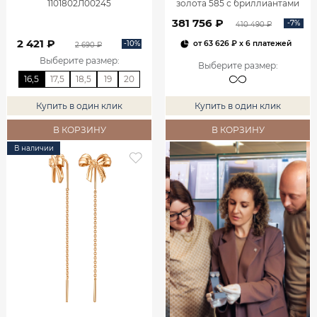
1101802Л00245
золота 585 с бриллиантами
2,06 карата 2101800М06442
381 756 ₽
-7%
410 490 ₽
2 421 ₽
-10%
от
63 626 ₽
x 6 платежей
2 690 ₽
Выберите размер
:
Выберите размер
:
16,5
17,5
18,5
19
20
Купить в один клик
Купить в один клик
В КОРЗИНУ
В КОРЗИНУ
В наличии