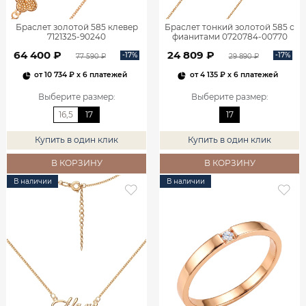
Браслет золотой 585 клевер
Браслет тонкий золотой 585 с
7121325-90240
фианитами 0720784-00770
64 400 ₽
24 809 ₽
-17%
-17%
77 590 ₽
29 890 ₽
от
10 734 ₽
x 6 платежей
от
4 135 ₽
x 6 платежей
Выберите размер
:
Выберите размер
:
16,5
17
17
Купить в один клик
Купить в один клик
В КОРЗИНУ
В КОРЗИНУ
В наличии
В наличии