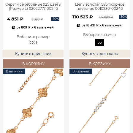
Серьги серебряные 925 цветы
Цепь золотая 585 якорное
(Размер L) 0202277Л00245
плетение 0010230-00240
110 523 ₽
-30%
157 890 ₽
4 851 ₽
-10%
5 390 ₽
от
18 421 ₽
x 6 платежей
от
809 ₽
x 6 платежей
Выберите размер
:
Выберите размер
:
55
Купить в один клик
Купить в один клик
В КОРЗИНУ
В КОРЗИНУ
В наличии
В наличии