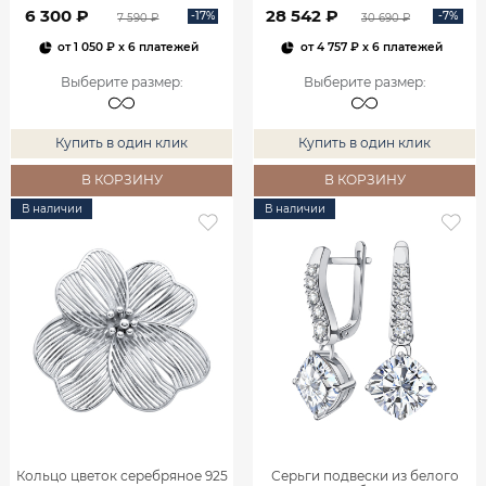
0800301М05432
6 300 ₽
28 542 ₽
-17%
-7%
7 590 ₽
30 690 ₽
от
1 050 ₽
x 6 платежей
от
4 757 ₽
x 6 платежей
Выберите размер
:
Выберите размер
:
Купить в один клик
Купить в один клик
В КОРЗИНУ
В КОРЗИНУ
В наличии
В наличии
Кольцо цветок серебряное 925
Серьги подвески из белого