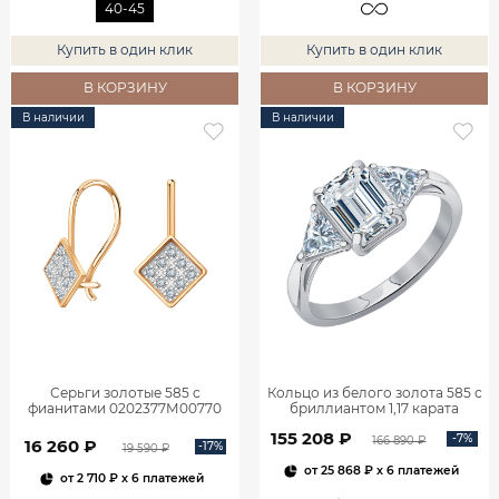
40-45
Купить в один клик
Купить в один клик
В КОРЗИНУ
В КОРЗИНУ
В наличии
В наличии
Серьги золотые 585 с
Кольцо из белого золота 585 с
фианитами 0202377М00770
бриллиантом 1,17 карата
0101859М06422
155 208 ₽
-7%
166 890 ₽
16 260 ₽
-17%
19 590 ₽
от
25 868 ₽
x 6 платежей
от
2 710 ₽
x 6 платежей