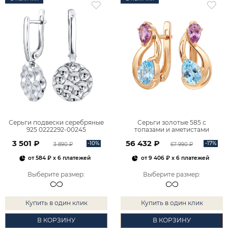
Серьги подвески серебряные
Серьги золотые 585 с
925 0222292-00245
топазами и аметистами
2101828М00900
3 501 ₽
56 432 ₽
-10%
-17%
3 890 ₽
67 990 ₽
от
584 ₽
x 6 платежей
от
9 406 ₽
x 6 платежей
Выберите размер
:
Выберите размер
:
Купить в один клик
Купить в один клик
В КОРЗИНУ
В КОРЗИНУ