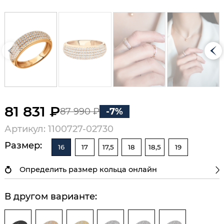
81 831 ₽
87 990 ₽
-7%
Артикул: 1100727-02730
Размер:
16
17
17,5
18
18,5
19
Определить размер кольца онлайн
В другом варианте: