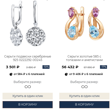
Серьги подвески серебряные
Серьги золотые 585 с
925 0222292-00245
топазами и аметистами
2101828М00900
3 501 ₽
56 432 ₽
-10%
-17%
3 890 ₽
67 990 ₽
от
584 ₽
x 6 платежей
от
9 406 ₽
x 6 платежей
Выберите размер
:
Выберите размер
:
Купить в один клик
Купить в один клик
В КОРЗИНУ
В КОРЗИНУ