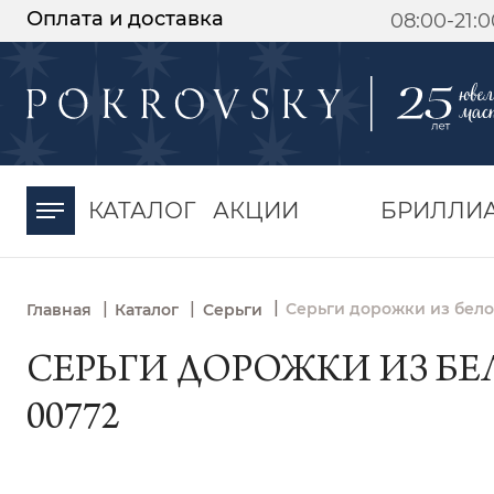
Оплата и доставка
08:00-21:
-30%
от 15 дней с
момента оплаты
КАТАЛОГ
АКЦИИ
БРИЛЛИ
|
|
|
Серьги дорожки из бело
Главная
Каталог
Серьги
СЕРЬГИ ДОРОЖКИ ИЗ БЕЛ
00772