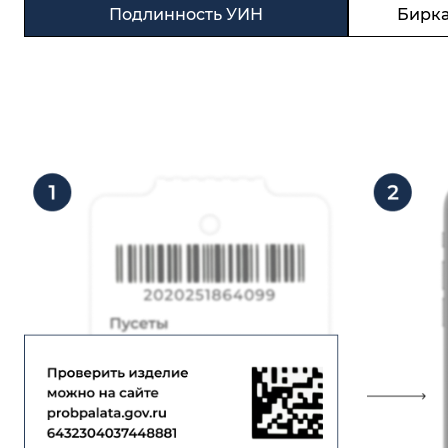
Подлинность УИН
Бирка