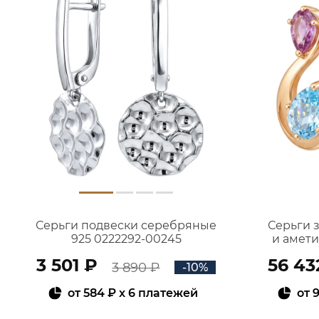
Серьги подвески серебряные
Серьги 
925 0222292-00245
и амет
3 501 ₽
56 43
3 890 ₽
-10%
от
584 ₽
x 6 платежей
от
9