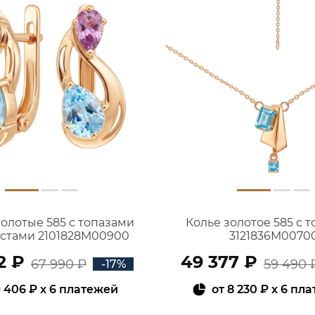
золотые 585 с топазами
Колье золотое 585 с 
истами 2101828М00900
3121836М0070
2 ₽
49 377 ₽
67 990 ₽
59 490 
-17%
 406 ₽
x 6 платежей
от
8 230 ₽
x 6 пл