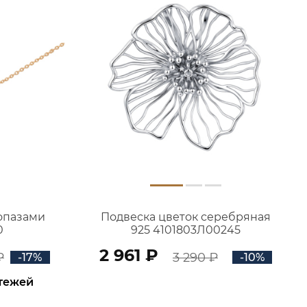
топазами
Подвеска цветок серебряная
0
925 4101803Л00245
2 961 ₽
₽
3 290 ₽
-17%
-10%
атежей
В КОРЗИНУ