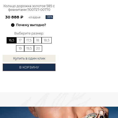
Кольцо дорожка золотое 585 с
фианитами 1100727-00770
30 888 ₽
-35%
47 520 ₽
Почему выгодно?
Выберите размер
:
16,5
17
17,5
18
18,5
19
19,5
20
Купить в один клик
В КОРЗИНУ