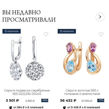
ВЫ НЕДАВНО
ПРОСМАТРИВАЛИ
В наличии
В наличии
Серьги подвески серебряные
Серьги золотые 585 с
925 0222292-00245
топазами и аметистами
2101828М00900
3 501 ₽
56 432 ₽
-10%
-17%
3 890 ₽
67 990 ₽
от
584 ₽
x 6 платежей
от
9 406 ₽
x 6 платежей