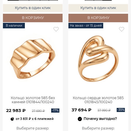
Купить в один клик
Купить в один клик
В КОРЗИНУ
В КОРЗИНУ
В наличии
На заказ - от 15 дней
Кольцо золотое 585 без
Кольцо сердце золотое 585
камней 0101844Л00240
0101845Л00240
37 694 ₽
22 983 ₽
-35%
-17%
57 990 ₽
27 690 ₽
Почему выгодно?
от
3 831 ₽
x 6 платежей
Выберите размер
:
Выберите размер
: