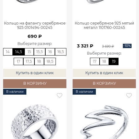
Кольцо на фалангу серебряное
Кольцо серебряное 925 мятый
925 0101494-00245
металл 1101760-00245
690 ₽
Выберите размер
:
3 321 ₽
-10%
3 690 ₽
14
14,5
15
15,5
16
16,5
Выберите размер
:
17
17,5
18
18,5
17
18
19
Купить в один клик
Купить в один клик
В КОРЗИНУ
В КОРЗИНУ
В наличии
В наличии