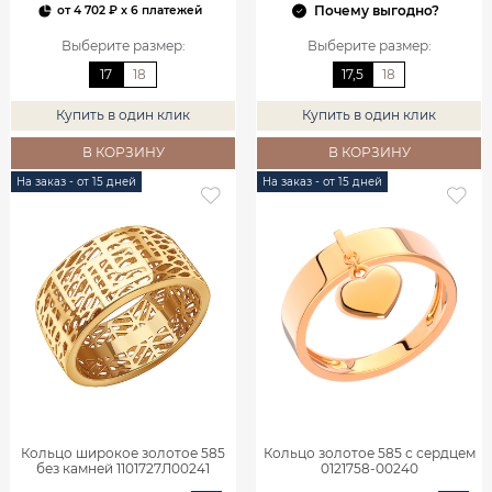
Почему выгодно?
от
4 702 ₽
x 6 платежей
Выберите размер
:
Выберите размер
:
17
18
17,5
18
Купить в один клик
Купить в один клик
В КОРЗИНУ
В КОРЗИНУ
На заказ - от 15 дней
На заказ - от 15 дней
Кольцо широкое золотое 585
Кольцо золотое 585 с сердцем
без камней 1101727Л00241
0121758-00240