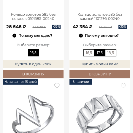
Кольцо золотое 585 без
Кольцо золотое 585 без
вставок 0101585-00240
камней 1101296-00240
28 548 ₽
42 354 ₽
-35%
-35%
43 920 ₽
65 160 ₽
Почему выгодно?
Почему выгодно?
Выберите размер
:
Выберите размер
:
16,5
16,5
17,5
18,5
Купить в один клик
Купить в один клик
В КОРЗИНУ
В КОРЗИНУ
На заказ - от 15 дней
В наличии