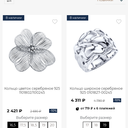
В наличии
В наличии
Кольцо цветок серебряное 925
Кольцо широкое серебряное
1101802Л00245
925 0101827-00245
4 311 ₽
-10%
4 790 ₽
от
719 ₽
x 6 платежей
2 421 ₽
-10%
2 690 ₽
Выберите размер
:
Выберите размер
:
16,5
17,5
18,5
19
20
17
18
19