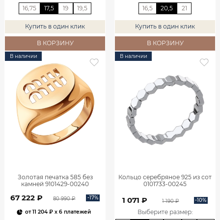
16,75
17,5
19
19,5
16,5
20,5
21
Купить в один клик
Купить в один клик
В КОРЗИНУ
В КОРЗИНУ
В наличии
В наличии
Золотая печатка 585 без
Кольцо серебряное 925 из сот
камней 9101429-00240
0101733-00245
67 222 ₽
-17%
80 990 ₽
1 071 ₽
-10%
1 190 ₽
Выберите размер
:
от
11 204 ₽
x 6 платежей