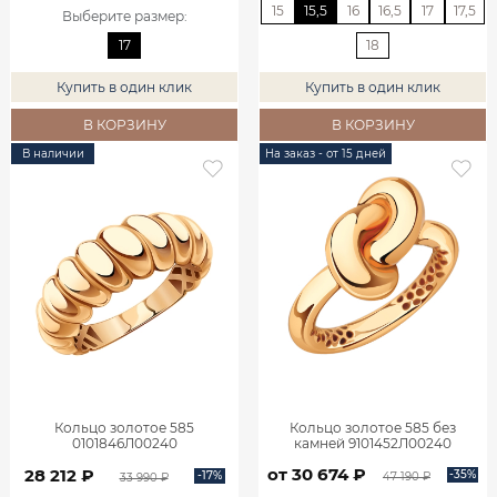
15
15,5
16
16,5
17
17,5
Выберите размер
:
17
18
Купить в один клик
Купить в один клик
В КОРЗИНУ
В КОРЗИНУ
В наличии
На заказ - от 15 дней
Кольцо золотое 585
Кольцо золотое 585 без
0101846Л00240
камней 9101452Л00240
от 30 674 ₽
28 212 ₽
-35%
-17%
47 190 ₽
33 990 ₽