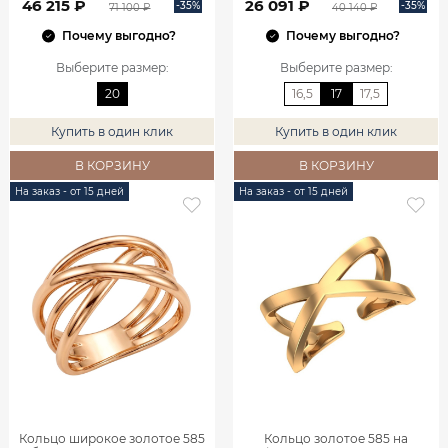
46 215 ₽
26 091 ₽
-35%
-35%
71 100 ₽
40 140 ₽
Почему выгодно?
Почему выгодно?
Выберите размер
:
Выберите размер
:
20
16,5
17
17,5
Купить в один клик
Купить в один клик
В КОРЗИНУ
В КОРЗИНУ
На заказ - от 15 дней
На заказ - от 15 дней
Кольцо широкое золотое 585
Кольцо золотое 585 на