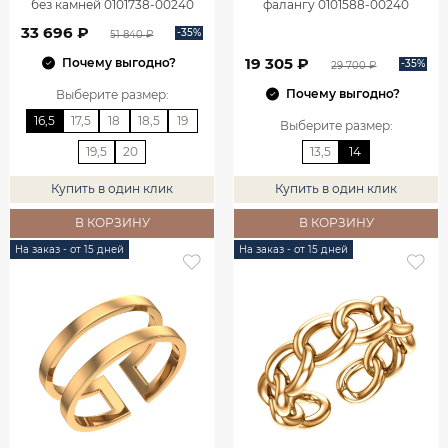
без камней 0101738-00240
фалангу 0101588-00240
33 696 ₽
-35%
51 840 ₽
19 305 ₽
Почему выгодно?
-35%
29 700 ₽
Почему выгодно?
Выберите размер
:
16,5
17,5
18
18,5
19
Выберите размер
:
19,5
20
13,5
14
Купить в один клик
Купить в один клик
В КОРЗИНУ
В КОРЗИНУ
На заказ - от 15 дней
На заказ - от 15 дней