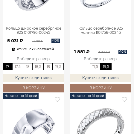
Кольцо широкое серебряное
Кольцо серебряное 925
925 0101796-00245
молния 1101756-00245
5 031 ₽
-10%
5 590 ₽
от
839 ₽
x 6 платежей
1 881 ₽
-10%
2 090 ₽
Выберите размер
:
Выберите размер
:
17
17,5
18
18,5
19
19,5
17,5
19,5
Купить в один клик
Купить в один клик
В КОРЗИНУ
В КОРЗИНУ
На заказ - от 15 дней
На заказ - от 15 дней