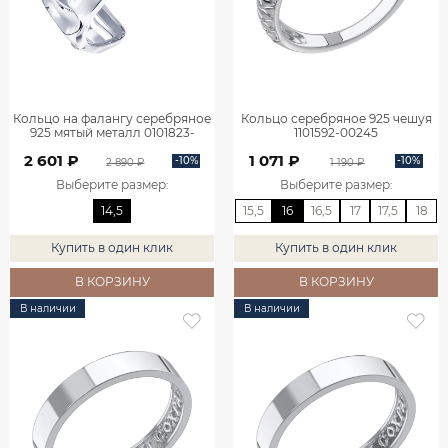
Кольцо на фалангу серебряное
Кольцо серебряное 925 чешуя
925 мятый металл 0101823-
1101592-00245
00245
2 601 ₽
1 071 ₽
-10%
-10%
2 890 ₽
1 190 ₽
Выберите размер
:
Выберите размер
:
14,5
15,5
16
16,5
17
17,5
18
Купить в один клик
Купить в один клик
В КОРЗИНУ
В КОРЗИНУ
В наличии
В наличии