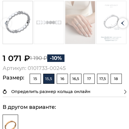
1 071 ₽
1 190 ₽
-10%
Артикул: 0101733-00245
Размер:
15
15,5
16
16,5
17
17,5
18
Определить размер кольца онлайн
В другом варианте: