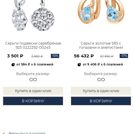
Серьги подвески серебряные
Серьги золотые 585 с
925 0222292-00245
топазами и аметистами
2101828М00900
3 501 ₽
56 432 ₽
-10%
-17%
3 890 ₽
67 990 ₽
от
584 ₽
x 6 платежей
от
9 406 ₽
x 6 платежей
Выберите размер
:
Выберите размер
:
Купить в один клик
Купить в один клик
В КОРЗИНУ
В КОРЗИНУ
Вернуться в раздел