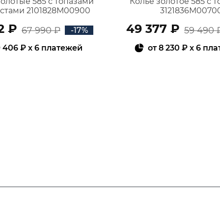
золотые 585 с топазами
Колье золотое 585 с 
истами 2101828М00900
3121836М0070
2 ₽
49 377 ₽
67 990 ₽
59 490 
-17%
 406 ₽
x 6 платежей
от
8 230 ₽
x 6 пл
В КОРЗИНУ
В КОРЗИНУ