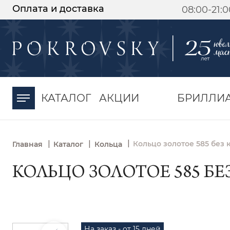
Оплата и доставка
08:00-21:
-30%
от 15 дней с
момента оплаты
КАТАЛОГ
АКЦИИ
БРИЛЛИ
|
|
|
Кольцо золотое 585 без 
Главная
Каталог
Кольца
КОЛЬЦО ЗОЛОТОЕ 585 БЕЗ
На заказ - от 15 дней