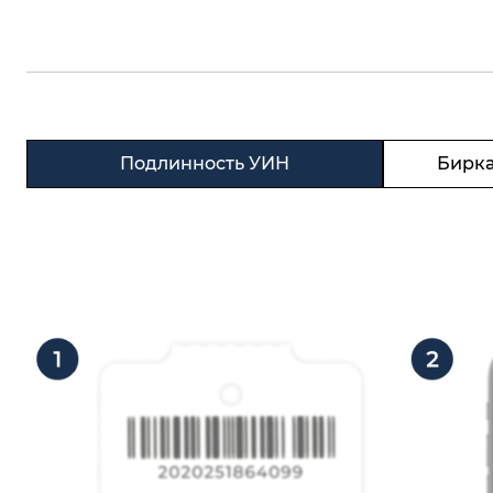
Подлинность УИН
Бирка