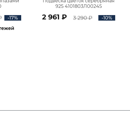
топазами
Подвеска цветок серебряная
0
925 4101803Л00245
2 961 ₽
₽
3 290 ₽
-17%
-10%
атежей
В КОРЗИНУ