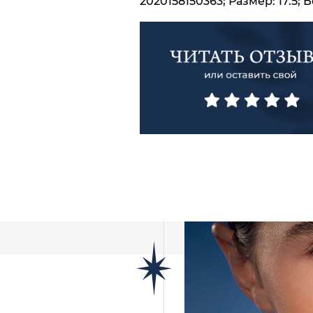
2020158150363; Размер: 17.5; Ве