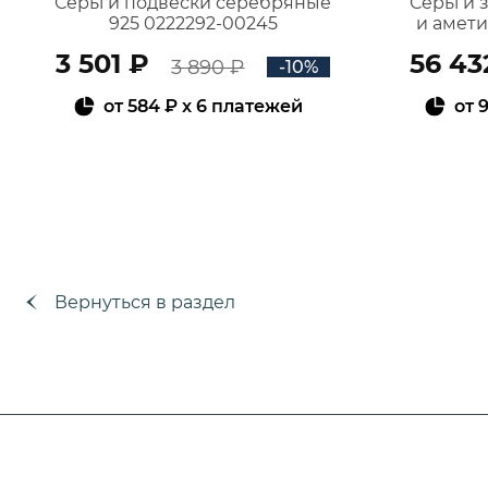
Серьги подвески серебряные
Серьги 
925 0222292-00245
и амет
3 501 ₽
56 43
3 890 ₽
-10%
от
584 ₽
x 6 платежей
от
9
В КОРЗИНУ
Вернуться в раздел