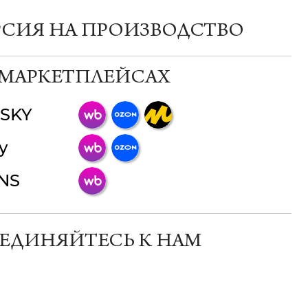
РСИЯ НА ПРОИЗВОДСТВО
 МАРКЕТПЛЕЙСАХ
SKY
ChatApp
y
online
INS
Мессенджеры
Свяжитесь с нами через любой удобный
мессенджер!
ЕДИНЯЙТЕСЬ К НАМ
Телеграм
Макс
ВКонтакте