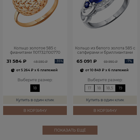
Кольцо золотое 585 с
Кольцо из белого золота 585 с
фианитами 1101732Л00770
сапфирами и бриллиантами
1101278-00052
31 584 ₽
65 091 ₽
-35%
-7%
48 590 ₽
69 990 ₽
от
5 264 ₽
x 6 платежей
от
10 849 ₽
x 6 платежей
Выберите размер
:
Выберите размер
:
18
17
18
18,5
19
Купить в один клик
Купить в один клик
В КОРЗИНУ
В КОРЗИНУ
ПОКАЗАТЬ ЕЩЁ