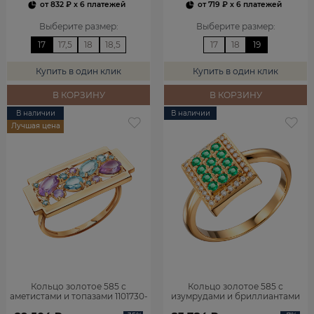
от
832 ₽
x 6 платежей
от
719 ₽
x 6 платежей
Выберите размер
:
Выберите размер
:
17
17,5
18
18,5
17
18
19
Купить в один клик
Купить в один клик
В КОРЗИНУ
В КОРЗИНУ
В наличии
В наличии
Лучшая цена
Кольцо золотое 585 с
Кольцо золотое 585 с
аметистами и топазами 1101730-
изумрудами и бриллиантами
05860
1101770-02720