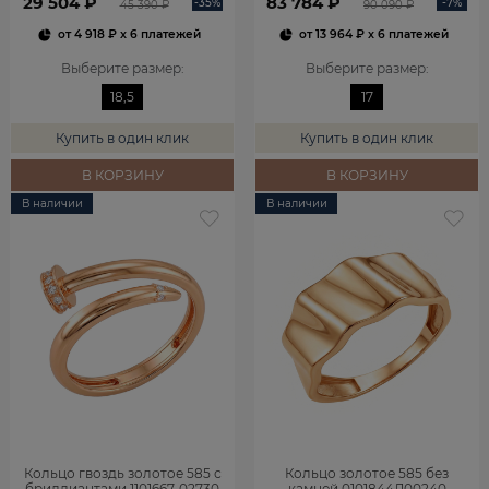
29 504 ₽
83 784 ₽
-35%
-7%
45 390 ₽
90 090 ₽
от
4 918 ₽
x 6 платежей
от
13 964 ₽
x 6 платежей
Выберите размер
:
Выберите размер
:
18,5
17
Купить в один клик
Купить в один клик
В КОРЗИНУ
В КОРЗИНУ
В наличии
В наличии
Кольцо гвоздь золотое 585 с
Кольцо золотое 585 без
бриллиантами 1101667-02730
камней 0101844Л00240