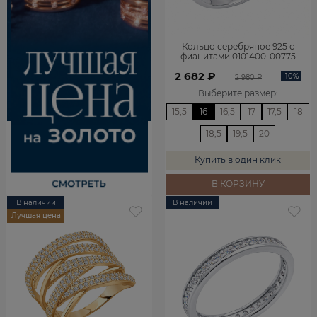
Кольцо серебряное 925 с
фианитами 0101400-00775
2 682 ₽
-10%
2 980 ₽
Выберите размер
:
15,5
16
16,5
17
17,5
18
18,5
19,5
20
Купить в один клик
В КОРЗИНУ
В наличии
В наличии
Лучшая цена