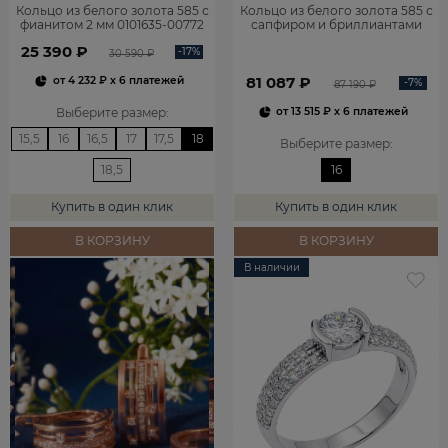
Кольцо из белого золота 585 с
Кольцо из белого золота 585 с
фианитом 2 мм 0101635-00772
сапфиром и бриллиантами
1100752-00052
25 390 ₽
-17%
30 590 ₽
81 087 ₽
от
4 232 ₽
x 6 платежей
-7%
87 190 ₽
Выберите размер
:
от
13 515 ₽
x 6 платежей
15,5
16
16,5
17
17,5
18
Выберите размер
:
18,5
16
Купить в один клик
Купить в один клик
В КОРЗИНУ
В КОРЗИНУ
В наличии