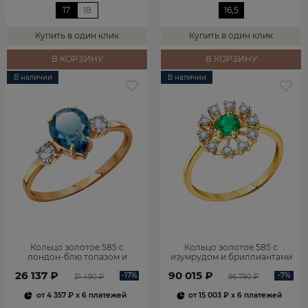
17
18
16,5
Купить в один клик
Купить в один клик
В КОРЗИНУ
В КОРЗИНУ
В наличии
В наличии
Кольцо золотое 585 с
Кольцо золотое 585 с
лондон‑блю топазом и
изумрудом и бриллиантами
фианитами 1101174-00740
1100236-00061
26 137 ₽
90 015 ₽
-17%
-7%
31 490 ₽
96 790 ₽
от
4 357 ₽
x 6 платежей
от
15 003 ₽
x 6 платежей