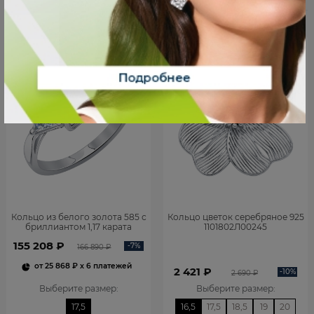
В наличии
В наличии
Кольцо из белого золота 585 с
Кольцо цветок серебряное 925
бриллиантом 1,17 карата
1101802Л00245
0101859М06422
155 208 ₽
-7%
166 890 ₽
от
25 868 ₽
x 6 платежей
2 421 ₽
-10%
2 690 ₽
Выберите размер
:
Выберите размер
:
17,5
16,5
17,5
18,5
19
20