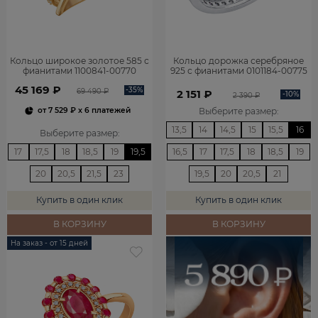
Кольцо широкое золотое 585 с
Кольцо дорожка серебряное
фианитами 1100841-00770
925 с фианитами 0101184-00775
45 169 ₽
-35%
69 490 ₽
2 151 ₽
-10%
2 390 ₽
Выберите размер
:
от
7 529 ₽
x 6 платежей
13,5
14
14,5
15
15,5
16
Выберите размер
:
17
17,5
18
18,5
19
19,5
16,5
17
17,5
18
18,5
19
20
20,5
21,5
23
19,5
20
20,5
21
Купить в один клик
Купить в один клик
В КОРЗИНУ
В КОРЗИНУ
На заказ - от 15 дней