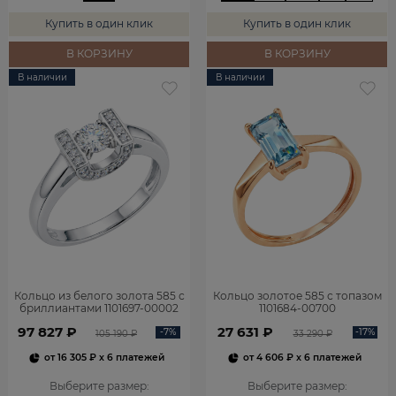
Купить в один клик
Купить в один клик
В КОРЗИНУ
В КОРЗИНУ
В наличии
В наличии
Кольцо из белого золота 585 с
Кольцо золотое 585 с топазом
бриллиантами 1101697-00002
1101684-00700
97 827 ₽
27 631 ₽
-7%
-17%
105 190 ₽
33 290 ₽
от
16 305 ₽
x 6 платежей
от
4 606 ₽
x 6 платежей
Выберите размер
:
Выберите размер
: