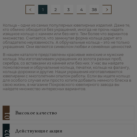
1
2
3
4
38
Кольца – одни из самых популярных ювелирных изделий. Даже те,
кто обычно обходится без украшений, иногда не прочь надеть
изящное кольцо с камнем или без него. Тем более что вариантов
множество. Считается, что замкнутая форма кольца дарит его
обладателю неуязвимость. А обручальные кольца – это не только
украшения. Они являются символом любви и семейных ценностей.
В нашем каталоге представлены красивые женские и мужские
кольца. Мы изготавливаем украшения из золота разных проб,
серебра, со вставками из камней или без них. У нас вы найдете
помолвочные и обручальные кольца, печатки, кольца на фалангу,
кольца-дорожки и другие. Наши украшения изготавливаются
ювелирами с многолетним опытом работы. Если вы ищете кольцо
для особого случая или просто хотите добавить немного блеска в
свою жизнь, в магазине Покровского ювелирного завода вы
найдете множество интересных вариантов.
Высокое качество
01
Действующие акции
02