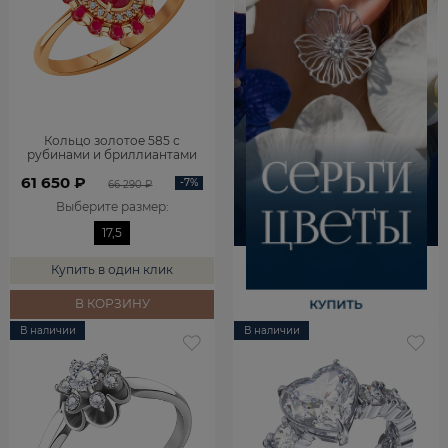
Кольцо золотое 585 с
рубинами и бриллиантами
1101742-02770
61 650 ₽
-7%
66 290 ₽
Выберите размер
:
17,5
Купить в один клик
В КОРЗИНУ
В наличии
В наличии