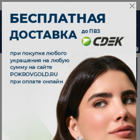
8 800 333 79 25
08:00-21:00 (МСК)
-30%
ChatApp
от 15 дней с
online
момента оплаты
Мессенджеры
Свяжитесь с нами через любой удобный
0
0
мессенджер!
Телеграм
Макс
ВКонтакте
|
|
Кольца
Главная
Каталог
КОЛЬЦА
Новинки