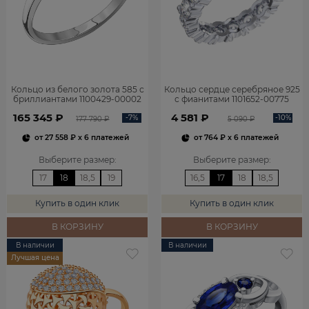
Кольцо из белого золота 585 с
Кольцо сердце серебряное 925
бриллиантами 1100429-00002
с фианитами 1101652-00775
165 345 ₽
4 581 ₽
-7%
-10%
177 790 ₽
5 090 ₽
от
27 558 ₽
x 6 платежей
от
764 ₽
x 6 платежей
Выберите размер
:
Выберите размер
:
17
18
18,5
19
16,5
17
18
18,5
Купить в один клик
Купить в один клик
В КОРЗИНУ
В КОРЗИНУ
В наличии
В наличии
Лучшая цена