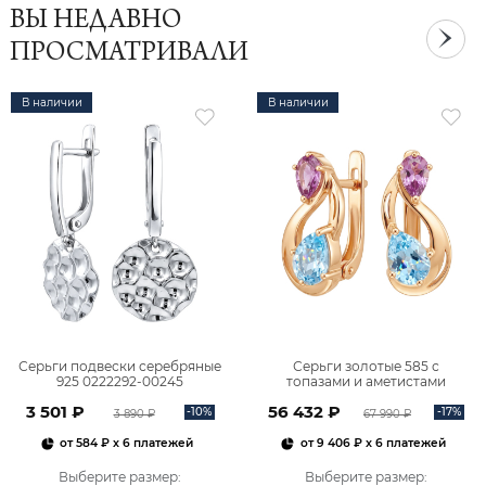
ВЫ НЕДАВНО
ПРОСМАТРИВАЛИ
В наличии
В наличии
Серьги подвески серебряные
Серьги золотые 585 с
925 0222292-00245
топазами и аметистами
2101828М00900
3 501 ₽
56 432 ₽
-10%
-17%
3 890 ₽
67 990 ₽
от
584 ₽
x 6 платежей
от
9 406 ₽
x 6 платежей
Выберите размер
:
Выберите размер
: