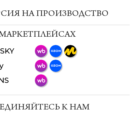
РСИЯ НА ПРОИЗВОДСТВО
 МАРКЕТПЛЕЙСАХ
SKY
ChatApp
y
online
INS
Мессенджеры
Свяжитесь с нами через любой удобный
мессенджер!
ЕДИНЯЙТЕСЬ К НАМ
Телеграм
Макс
ВКонтакте