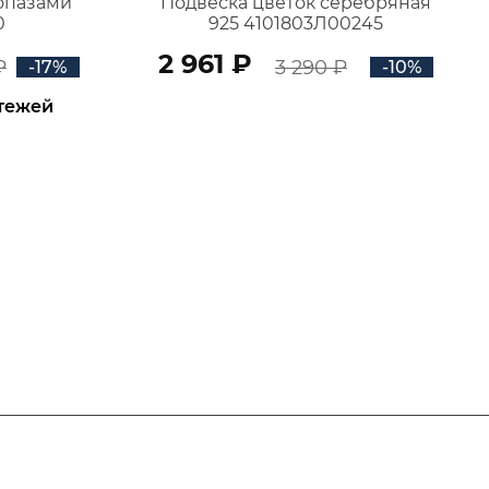
топазами
Подвеска цветок серебряная
0
925 4101803Л00245
2 961 ₽
₽
3 290 ₽
-17%
-10%
атежей
В КОРЗИНУ