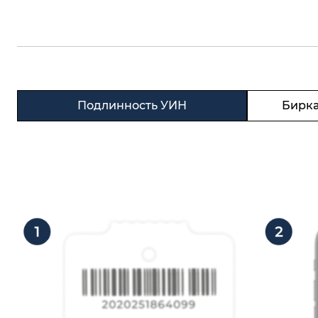
Подлинность УИН
Бирка