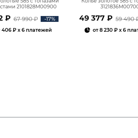
золотые 585 с топазами
Колье золотое 585 с 
истами 2101828М00900
3121836М0070
2 ₽
49 377 ₽
67 990 ₽
59 490 
-17%
 406 ₽
x 6 платежей
от
8 230 ₽
x 6 пл
В КОРЗИНУ
В КОРЗИНУ