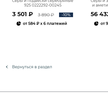
Серьги подвески серебряные
Серьги 
925 0222292-00245
и амет
3 501 ₽
56 43
3 890 ₽
-10%
от
584 ₽
x 6 платежей
от
9
В КОРЗИНУ
Вернуться в раздел