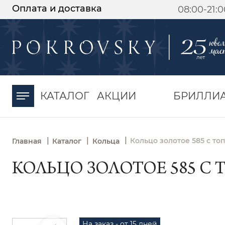
Оплата и доставка
08:00-21:
-30%
от 15 дней с
момента оплаты
КАТАЛОГ
АКЦИИ
БРИЛЛИ
|
|
|
Кольцо золотое 585 с то
Главная
Каталог
Кольца
КОЛЬЦО ЗОЛОТОЕ 585 С 
На заказ - от 15 дней