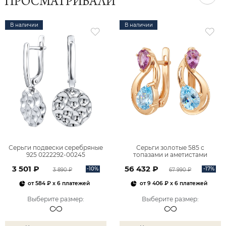
ПРОСМАТРИВАЛИ
В наличии
В наличии
Серьги подвески серебряные
Серьги золотые 585 с
925 0222292-00245
топазами и аметистами
2101828М00900
3 501 ₽
56 432 ₽
-10%
-17%
3 890 ₽
67 990 ₽
от
584 ₽
x 6 платежей
от
9 406 ₽
x 6 платежей
Выберите размер
:
Выберите размер
: