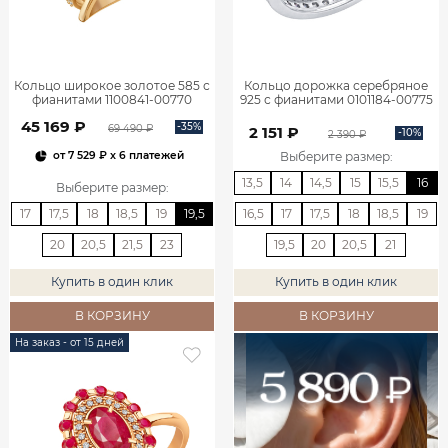
Кольцо широкое золотое 585 с
Кольцо дорожка серебряное
фианитами 1100841-00770
925 с фианитами 0101184-00775
45 169 ₽
-35%
69 490 ₽
2 151 ₽
-10%
2 390 ₽
Выберите размер
:
от
7 529 ₽
x 6 платежей
13,5
14
14,5
15
15,5
16
Выберите размер
:
17
17,5
18
18,5
19
19,5
16,5
17
17,5
18
18,5
19
20
20,5
21,5
23
19,5
20
20,5
21
Купить в один клик
Купить в один клик
В КОРЗИНУ
В КОРЗИНУ
На заказ - от 15 дней