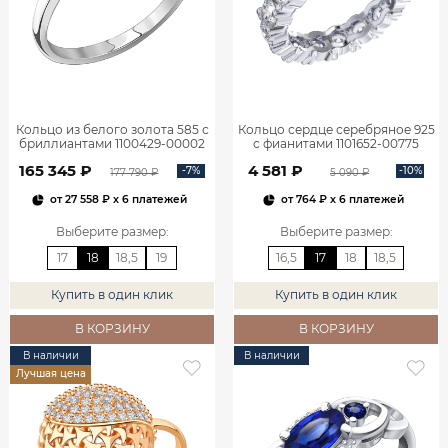
Кольцо из белого золота 585 с
Кольцо сердце серебряное 925
бриллиантами 1100429-00002
с фианитами 1101652-00775
165 345 ₽
4 581 ₽
-7%
-10%
177 790 ₽
5 090 ₽
от
27 558 ₽
x 6 платежей
от
764 ₽
x 6 платежей
Выберите размер
:
Выберите размер
:
17
18
18,5
19
16,5
17
18
18,5
Купить в один клик
Купить в один клик
В КОРЗИНУ
В КОРЗИНУ
В наличии
В наличии
Лучшая цена