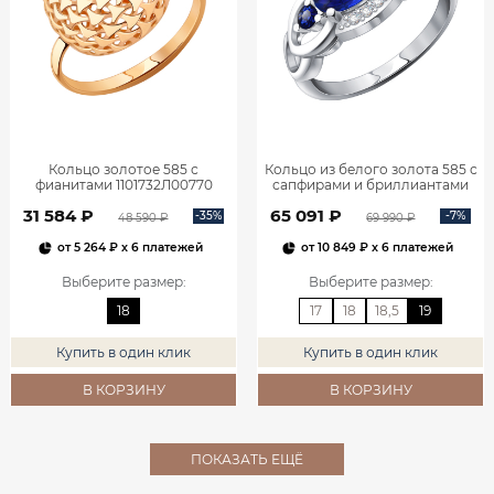
Кольцо золотое 585 с
Кольцо из белого золота 585 с
фианитами 1101732Л00770
сапфирами и бриллиантами
1101278-00052
31 584 ₽
65 091 ₽
-35%
-7%
48 590 ₽
69 990 ₽
от
5 264 ₽
x 6 платежей
от
10 849 ₽
x 6 платежей
Выберите размер
:
Выберите размер
:
18
17
18
18,5
19
Купить в один клик
Купить в один клик
В КОРЗИНУ
В КОРЗИНУ
ПОКАЗАТЬ ЕЩЁ