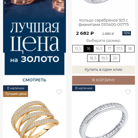
Кольцо серебряное 925 с
фианитами 0101400-00775
2 682 ₽
-10%
2 980 ₽
Выберите размер
:
15,5
16
16,5
17
17,5
18
18,5
19,5
20
Купить в один клик
В КОРЗИНУ
В наличии
В наличии
Лучшая цена