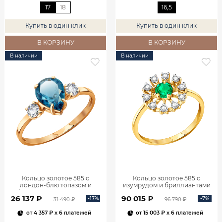
17
18
16,5
Купить в один клик
Купить в один клик
В КОРЗИНУ
В КОРЗИНУ
В наличии
В наличии
Кольцо золотое 585 с
Кольцо золотое 585 с
лондон‑блю топазом и
изумрудом и бриллиантами
фианитами 1101174-00740
1100236-00061
26 137 ₽
90 015 ₽
-17%
-7%
31 490 ₽
96 790 ₽
от
4 357 ₽
x 6 платежей
от
15 003 ₽
x 6 платежей