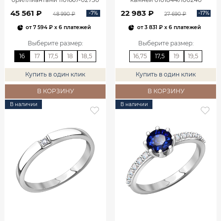
45 561 ₽
22 983 ₽
-7%
-17%
48 990 ₽
27 690 ₽
от
7 594 ₽
x 6 платежей
от
3 831 ₽
x 6 платежей
Выберите размер
:
Выберите размер
:
16
17
17,5
18
18,5
16,75
17,5
19
19,5
Купить в один клик
Купить в один клик
В КОРЗИНУ
В КОРЗИНУ
В наличии
В наличии