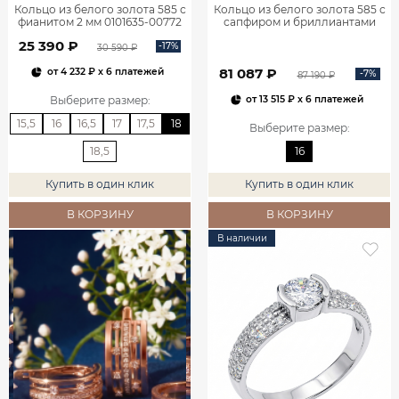
Кольцо из белого золота 585 с
Кольцо из белого золота 585 с
фианитом 2 мм 0101635-00772
сапфиром и бриллиантами
1100752-00052
25 390 ₽
-17%
30 590 ₽
81 087 ₽
от
4 232 ₽
x 6 платежей
-7%
87 190 ₽
Выберите размер
:
от
13 515 ₽
x 6 платежей
15,5
16
16,5
17
17,5
18
Выберите размер
:
18,5
16
Купить в один клик
Купить в один клик
В КОРЗИНУ
В КОРЗИНУ
В наличии