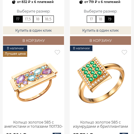
от
832 ₽
x 6 платежей
от
719 ₽
x 6 платежей
Выберите размер
:
Выберите размер
:
17
17,5
18
18,5
17
18
19
Купить в один клик
Купить в один клик
В КОРЗИНУ
В КОРЗИНУ
В наличии
В наличии
Лучшая цена
Кольцо золотое 585 с
Кольцо золотое 585 с
аметистами и топазами 1101730-
изумрудами и бриллиантами
05860
1101770-02720