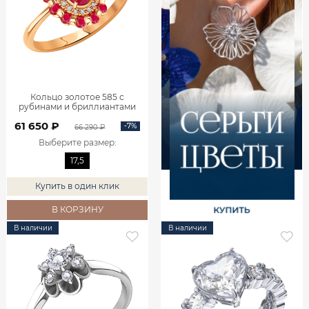
Кольцо золотое 585 с
рубинами и бриллиантами
1101742-02770
61 650 ₽
-7%
66 290 ₽
Выберите размер
:
17,5
Купить в один клик
В КОРЗИНУ
В наличии
В наличии