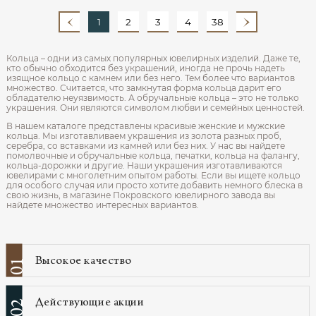
1
2
3
4
38
Кольца – одни из самых популярных ювелирных изделий. Даже те,
кто обычно обходится без украшений, иногда не прочь надеть
изящное кольцо с камнем или без него. Тем более что вариантов
множество. Считается, что замкнутая форма кольца дарит его
обладателю неуязвимость. А обручальные кольца – это не только
украшения. Они являются символом любви и семейных ценностей.
В нашем каталоге представлены красивые женские и мужские
кольца. Мы изготавливаем украшения из золота разных проб,
серебра, со вставками из камней или без них. У нас вы найдете
помолвочные и обручальные кольца, печатки, кольца на фалангу,
кольца-дорожки и другие. Наши украшения изготавливаются
ювелирами с многолетним опытом работы. Если вы ищете кольцо
для особого случая или просто хотите добавить немного блеска в
свою жизнь, в магазине Покровского ювелирного завода вы
найдете множество интересных вариантов.
Высокое качество
01
Действующие акции
02