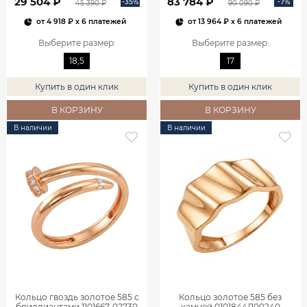
29 504 ₽
83 784 ₽
-35%
-7%
45 390 ₽
90 090 ₽
от
4 918 ₽
x 6 платежей
от
13 964 ₽
x 6 платежей
Выберите размер
:
Выберите размер
:
18,5
17
Купить в один клик
Купить в один клик
В КОРЗИНУ
В КОРЗИНУ
В наличии
В наличии
Кольцо гвоздь золотое 585 с
Кольцо золотое 585 без
бриллиантами 1101667-02730
камней 0101844Л00240