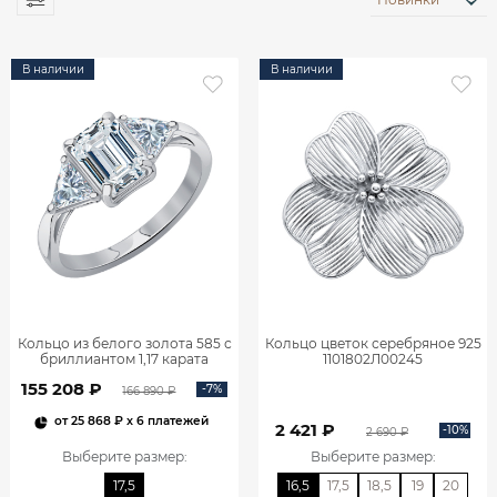
В наличии
В наличии
Кольцо из белого золота 585 с
Кольцо цветок серебряное 925
бриллиантом 1,17 карата
1101802Л00245
0101859М06422
155 208 ₽
-7%
166 890 ₽
от
25 868 ₽
x 6 платежей
2 421 ₽
-10%
2 690 ₽
Выберите размер
:
Выберите размер
:
17,5
16,5
17,5
18,5
19
20