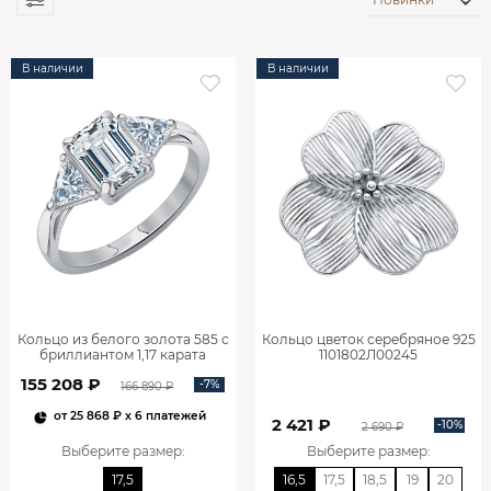
В наличии
В наличии
Кольцо из белого золота 585 с
Кольцо цветок серебряное 925
бриллиантом 1,17 карата
1101802Л00245
0101859М06422
155 208 ₽
-7%
166 890 ₽
от
25 868 ₽
x 6 платежей
2 421 ₽
-10%
2 690 ₽
Выберите размер
:
Выберите размер
:
17,5
16,5
17,5
18,5
19
20