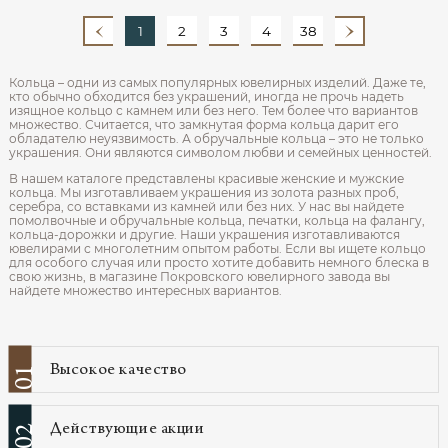
1
2
3
4
38
Кольца – одни из самых популярных ювелирных изделий. Даже те,
кто обычно обходится без украшений, иногда не прочь надеть
изящное кольцо с камнем или без него. Тем более что вариантов
множество. Считается, что замкнутая форма кольца дарит его
обладателю неуязвимость. А обручальные кольца – это не только
украшения. Они являются символом любви и семейных ценностей.
В нашем каталоге представлены красивые женские и мужские
кольца. Мы изготавливаем украшения из золота разных проб,
серебра, со вставками из камней или без них. У нас вы найдете
помолвочные и обручальные кольца, печатки, кольца на фалангу,
кольца-дорожки и другие. Наши украшения изготавливаются
ювелирами с многолетним опытом работы. Если вы ищете кольцо
для особого случая или просто хотите добавить немного блеска в
свою жизнь, в магазине Покровского ювелирного завода вы
найдете множество интересных вариантов.
Высокое качество
01
Действующие акции
02