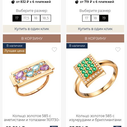
от
832 ₽
x 6 платежей
от
719 ₽
x 6 платежей
Выберите размер
:
Выберите размер
:
17
17,5
18
18,5
17
18
19
Купить в один клик
Купить в один клик
В КОРЗИНУ
В КОРЗИНУ
В наличии
В наличии
Лучшая цена
Кольцо золотое 585 с
Кольцо золотое 585 с
аметистами и топазами 1101730-
изумрудами и бриллиантами
05860
1101770-02720