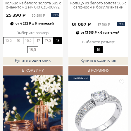
Кольцо из белого золота 585 с
Кольцо из белого золота 585 с
фианитом 2 мм 0101635-00772
сапфиром и бриллиантами
1100752-00052
25 390 ₽
-17%
30 590 ₽
81 087 ₽
от
4 232 ₽
x 6 платежей
-7%
87 190 ₽
Выберите размер
:
от
13 515 ₽
x 6 платежей
15,5
16
16,5
17
17,5
18
Выберите размер
:
18,5
16
Купить в один клик
Купить в один клик
В КОРЗИНУ
В КОРЗИНУ
В наличии