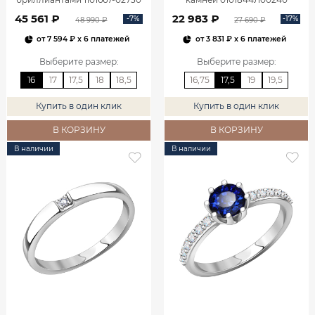
45 561 ₽
22 983 ₽
-7%
-17%
48 990 ₽
27 690 ₽
от
7 594 ₽
x 6 платежей
от
3 831 ₽
x 6 платежей
Выберите размер
:
Выберите размер
:
16
17
17,5
18
18,5
16,75
17,5
19
19,5
Купить в один клик
Купить в один клик
В КОРЗИНУ
В КОРЗИНУ
В наличии
В наличии