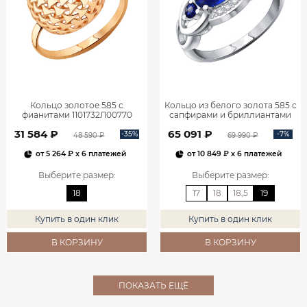
Кольцо золотое 585 с
Кольцо из белого золота 585 с
фианитами 1101732Л00770
сапфирами и бриллиантами
1101278-00052
31 584 ₽
65 091 ₽
-35%
-7%
48 590 ₽
69 990 ₽
от
5 264 ₽
x 6 платежей
от
10 849 ₽
x 6 платежей
Выберите размер
:
Выберите размер
:
18
17
18
18,5
19
Купить в один клик
Купить в один клик
В КОРЗИНУ
В КОРЗИНУ
ПОКАЗАТЬ ЕЩЁ