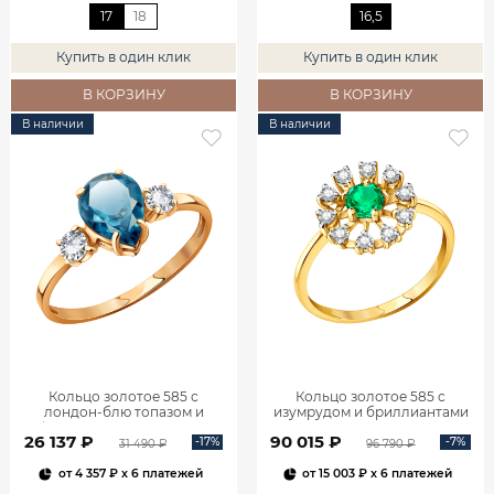
17
18
16,5
Купить в один клик
Купить в один клик
В КОРЗИНУ
В КОРЗИНУ
В наличии
В наличии
Кольцо золотое 585 с
Кольцо золотое 585 с
лондон‑блю топазом и
изумрудом и бриллиантами
фианитами 1101174-00740
1100236-00061
26 137 ₽
90 015 ₽
-17%
-7%
31 490 ₽
96 790 ₽
от
4 357 ₽
x 6 платежей
от
15 003 ₽
x 6 платежей