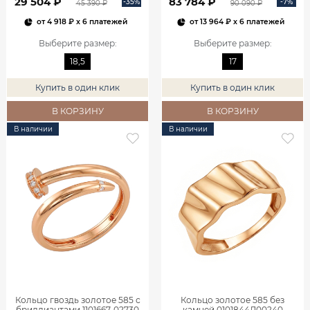
29 504 ₽
83 784 ₽
-35%
-7%
45 390 ₽
90 090 ₽
от
4 918 ₽
x 6 платежей
от
13 964 ₽
x 6 платежей
Выберите размер
:
Выберите размер
:
18,5
17
Купить в один клик
Купить в один клик
В КОРЗИНУ
В КОРЗИНУ
В наличии
В наличии
Кольцо гвоздь золотое 585 с
Кольцо золотое 585 без
бриллиантами 1101667-02730
камней 0101844Л00240