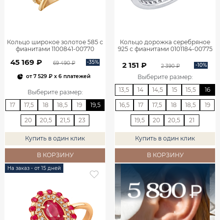
Кольцо широкое золотое 585 с
Кольцо дорожка серебряное
фианитами 1100841-00770
925 с фианитами 0101184-00775
45 169 ₽
-35%
69 490 ₽
2 151 ₽
-10%
2 390 ₽
Выберите размер
:
от
7 529 ₽
x 6 платежей
13,5
14
14,5
15
15,5
16
Выберите размер
:
17
17,5
18
18,5
19
19,5
16,5
17
17,5
18
18,5
19
20
20,5
21,5
23
19,5
20
20,5
21
Купить в один клик
Купить в один клик
В КОРЗИНУ
В КОРЗИНУ
На заказ - от 15 дней