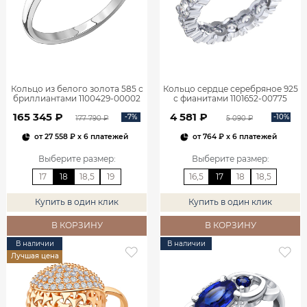
Кольцо из белого золота 585 с
Кольцо сердце серебряное 925
бриллиантами 1100429-00002
с фианитами 1101652-00775
165 345 ₽
4 581 ₽
-7%
-10%
177 790 ₽
5 090 ₽
от
27 558 ₽
x 6 платежей
от
764 ₽
x 6 платежей
Выберите размер
:
Выберите размер
:
17
18
18,5
19
16,5
17
18
18,5
Купить в один клик
Купить в один клик
В КОРЗИНУ
В КОРЗИНУ
В наличии
В наличии
Лучшая цена