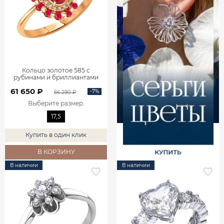
Кольцо золотое 585 с
рубинами и бриллиантами
1101742-02770
61 650 ₽
-7%
66 290 ₽
Выберите размер
:
17,5
Купить в один клик
В КОРЗИНУ
В наличии
В наличии