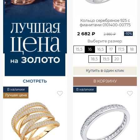
Кольцо серебряное 925 с
фианитами 0101400-00775
2 682 ₽
-10%
2 980 ₽
Выберите размер
:
15,5
16
16,5
17
17,5
18
18,5
19,5
20
Купить в один клик
В КОРЗИНУ
В наличии
В наличии
Лучшая цена