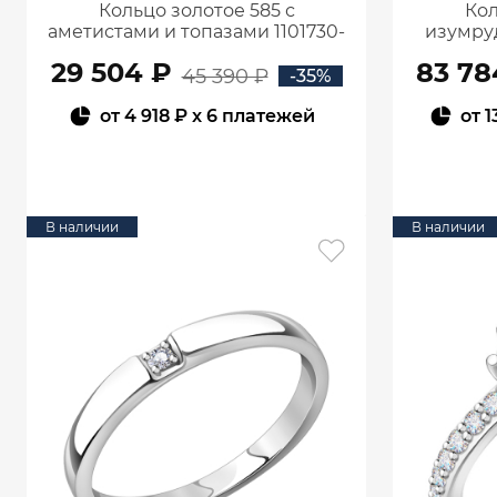
Кольцо золотое 585 с
Кол
аметистами и топазами 1101730-
изумру
05860
29 504 ₽
83 78
45 390 ₽
-35%
от
4 918 ₽
x 6 платежей
от
1
В КОРЗИНУ
В наличии
В наличии