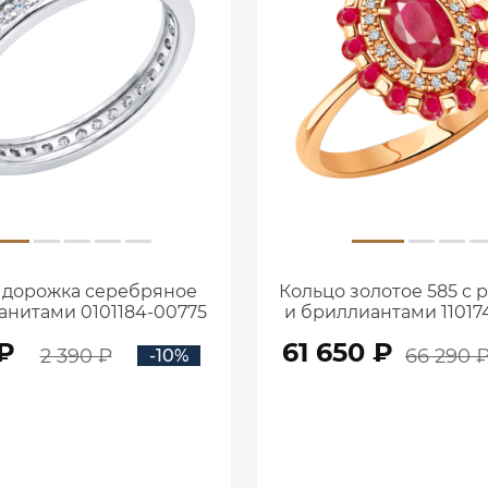
 дорожка серебряное
Кольцо золотое 585 с
ианитами 0101184-00775
и бриллиантами 11017
 ₽
61 650 ₽
2 390 ₽
66 290 
-10%
В КОРЗИНУ
В КОРЗИНУ