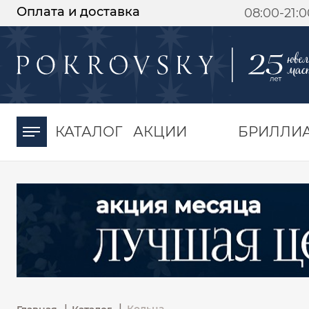
Оплата и доставка
08:00-21:
-30%
от 15 дней с
момента оплаты
КАТАЛОГ
АКЦИИ
БРИЛЛИ
|
|