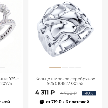
ные 925 с
Кольцо широкое серебряное
-20775
925 0101827-00245
4 311 ₽
4 790 ₽
-10%
тежей
от
719 ₽
x 6 платежей