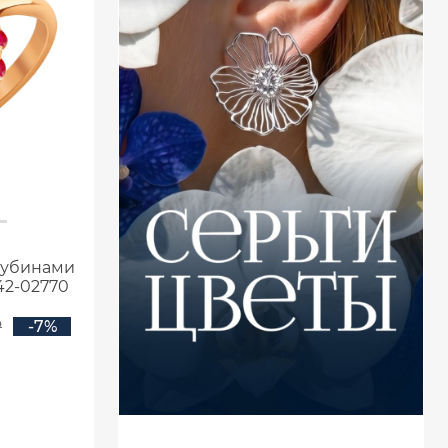
 рубинами
42-02770
₽
-7%