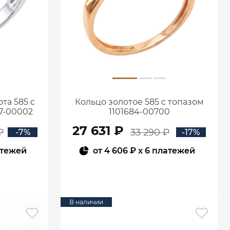
та 585 с
Кольцо золотое 585 с топазом
7-00002
1101684-00700
27 631 ₽
₽
33 290 ₽
-7%
-17%
атежей
от
4 606 ₽
x 6 платежей
В КОРЗИНУ
В наличии