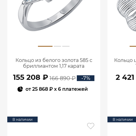
Кольцо из белого золота 585 с
Кольцо 
бриллиантом 1,17 карата
0101859М06422
155 208 ₽
2 421
166 890 ₽
-7%
от
25 868 ₽
x 6 платежей
В КОРЗИНУ
В наличии
В наличии