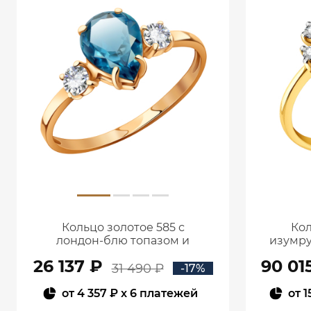
Кольцо золотое 585 с
Кол
лондон‑блю топазом и
изумру
фианитами 1101174-00740
26 137 ₽
90 01
31 490 ₽
-17%
от
4 357 ₽
x 6 платежей
от
1