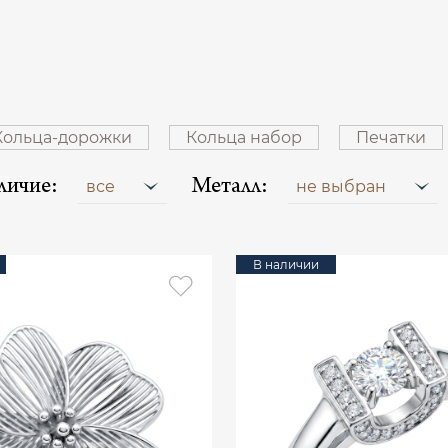
Кольца-дорожки
Кольца набор
Печатки
личие:
Металл:
все
не выбран
В наличии