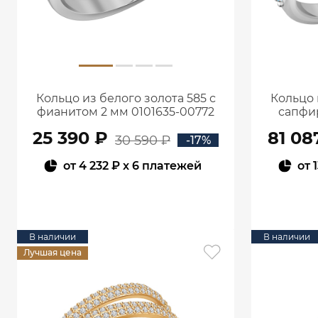
Кольцо из белого золота 585 с
Кольцо 
фианитом 2 мм 0101635-00772
сапфи
25 390 ₽
81 08
30 590 ₽
-17%
от
4 232 ₽
x 6 платежей
от
1
В КОРЗИНУ
В наличии
В наличии
Лучшая цена