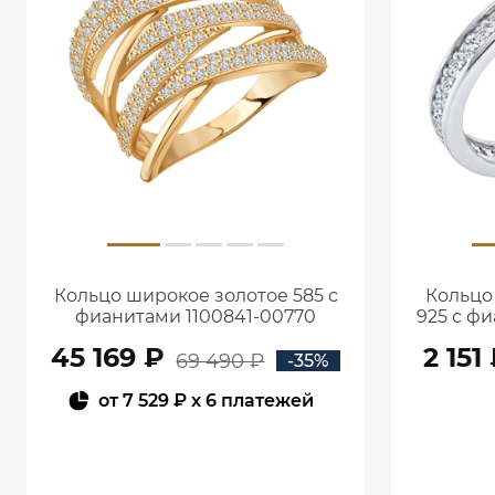
Кольцо широкое золотое 585 с
Кольцо
фианитами 1100841-00770
925 с ф
45 169 ₽
2 151
69 490 ₽
-35%
от
7 529 ₽
x 6 платежей
В КОРЗИНУ