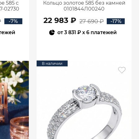
е 585 с
Кольцо золотое 585 без камней
7-02730
0101844Л00240
22 983 ₽
₽
27 690 ₽
-7%
-17%
атежей
от
3 831 ₽
x 6 платежей
В КОРЗИНУ
В наличии