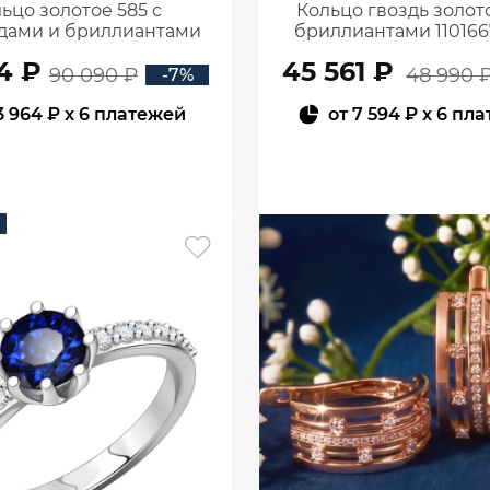
ьцо золотое 585 с
Кольцо гвоздь золото
дами и бриллиантами
бриллиантами 110166
1101770-02720
4 ₽
45 561 ₽
90 090 ₽
48 990 
-7%
3 964 ₽
x 6 платежей
от
7 594 ₽
x 6 пл
В КОРЗИНУ
В КОРЗИНУ