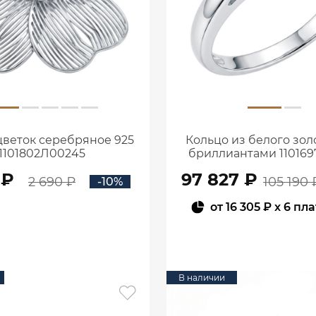
цветок серебряное 925
Кольцо из белого золо
1101802Л00245
бриллиантами 110169
 ₽
97 827 ₽
2 690 ₽
105 190 
-10%
от
16 305 ₽
x 6 пл
В КОРЗИНУ
В КОРЗИНУ
В наличии