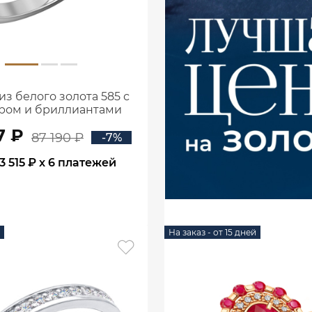
из белого золота 585 с
ром и бриллиантами
1100752-00052
7 ₽
87 190 ₽
-7%
3 515 ₽
x 6 платежей
В КОРЗИНУ
На заказ - от 15 дней