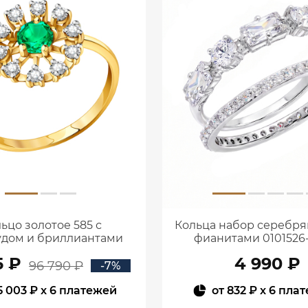
ьцо золотое 585 с
Кольца набор серебря
дом и бриллиантами
фианитами 0101526
1100236-00061
5 ₽
4 990 ₽
96 790 ₽
-7%
5 003 ₽
x 6 платежей
от
832 ₽
x 6 пла