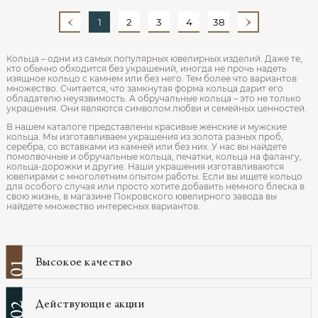
1
2
3
4
38
Кольца – одни из самых популярных ювелирных изделий. Даже те,
кто обычно обходится без украшений, иногда не прочь надеть
изящное кольцо с камнем или без него. Тем более что вариантов
множество. Считается, что замкнутая форма кольца дарит его
обладателю неуязвимость. А обручальные кольца – это не только
украшения. Они являются символом любви и семейных ценностей.
В нашем каталоге представлены красивые женские и мужские
кольца. Мы изготавливаем украшения из золота разных проб,
серебра, со вставками из камней или без них. У нас вы найдете
помолвочные и обручальные кольца, печатки, кольца на фалангу,
кольца-дорожки и другие. Наши украшения изготавливаются
ювелирами с многолетним опытом работы. Если вы ищете кольцо
для особого случая или просто хотите добавить немного блеска в
свою жизнь, в магазине Покровского ювелирного завода вы
найдете множество интересных вариантов.
Высокое качество
01
Действующие акции
02