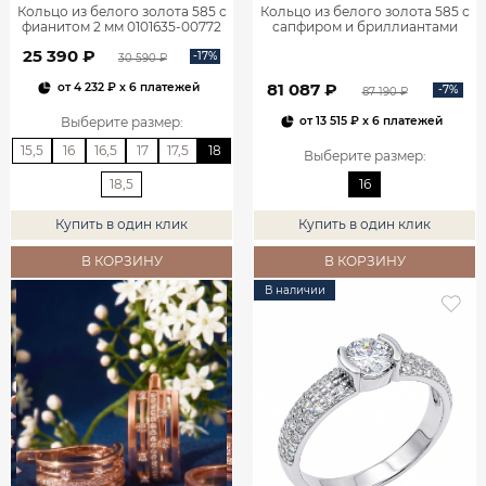
Кольцо из белого золота 585 с
Кольцо из белого золота 585 с
фианитом 2 мм 0101635-00772
сапфиром и бриллиантами
1100752-00052
25 390 ₽
-17%
30 590 ₽
81 087 ₽
от
4 232 ₽
x 6 платежей
-7%
87 190 ₽
Выберите размер
:
от
13 515 ₽
x 6 платежей
15,5
16
16,5
17
17,5
18
Выберите размер
:
18,5
16
Купить в один клик
Купить в один клик
В КОРЗИНУ
В КОРЗИНУ
В наличии