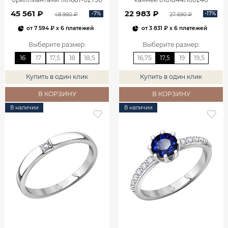
45 561 ₽
22 983 ₽
-7%
-17%
48 990 ₽
27 690 ₽
от
7 594 ₽
x 6 платежей
от
3 831 ₽
x 6 платежей
Выберите размер
:
Выберите размер
:
16
17
17,5
18
18,5
16,75
17,5
19
19,5
Купить в один клик
Купить в один клик
В КОРЗИНУ
В КОРЗИНУ
В наличии
В наличии