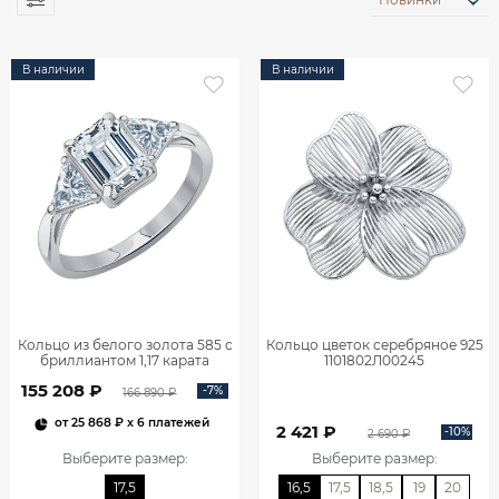
В наличии
В наличии
Кольцо из белого золота 585 с
Кольцо цветок серебряное 925
бриллиантом 1,17 карата
1101802Л00245
0101859М06422
155 208 ₽
-7%
166 890 ₽
от
25 868 ₽
x 6 платежей
2 421 ₽
-10%
2 690 ₽
Выберите размер
:
Выберите размер
:
17,5
16,5
17,5
18,5
19
20