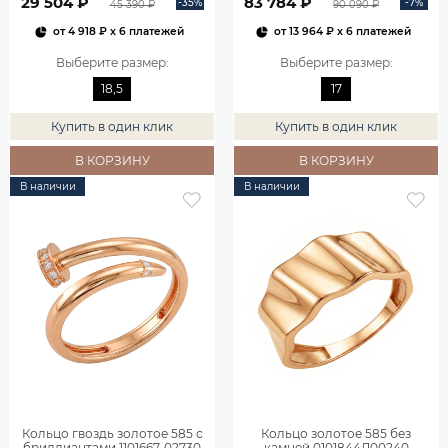
29 504 ₽
83 784 ₽
-35%
-7%
45 390 ₽
90 090 ₽
от
4 918 ₽
x 6 платежей
от
13 964 ₽
x 6 платежей
Выберите размер
:
Выберите размер
:
18,5
17
Купить в один клик
Купить в один клик
В КОРЗИНУ
В КОРЗИНУ
В наличии
В наличии
Кольцо гвоздь золотое 585 с
Кольцо золотое 585 без
бриллиантами 1101667-02730
камней 0101844Л00240