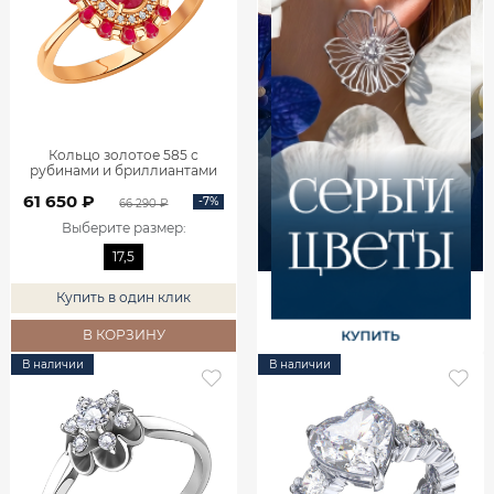
Кольцо золотое 585 с
рубинами и бриллиантами
1101742-02770
61 650 ₽
-7%
66 290 ₽
Выберите размер
:
17,5
Купить в один клик
В КОРЗИНУ
В наличии
В наличии