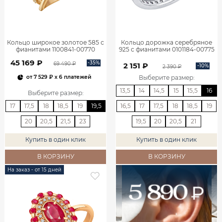
Кольцо широкое золотое 585 с
Кольцо дорожка серебряное
фианитами 1100841-00770
925 с фианитами 0101184-00775
45 169 ₽
-35%
69 490 ₽
2 151 ₽
-10%
2 390 ₽
Выберите размер
:
от
7 529 ₽
x 6 платежей
13,5
14
14,5
15
15,5
16
Выберите размер
:
17
17,5
18
18,5
19
19,5
16,5
17
17,5
18
18,5
19
20
20,5
21,5
23
19,5
20
20,5
21
Купить в один клик
Купить в один клик
В КОРЗИНУ
В КОРЗИНУ
На заказ - от 15 дней