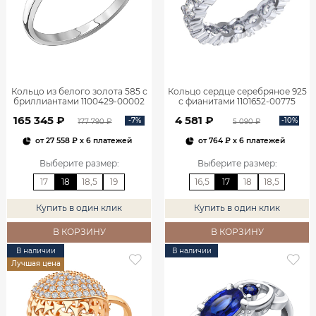
Кольцо из белого золота 585 с
Кольцо сердце серебряное 925
бриллиантами 1100429-00002
с фианитами 1101652-00775
165 345 ₽
4 581 ₽
-7%
-10%
177 790 ₽
5 090 ₽
от
27 558 ₽
x 6 платежей
от
764 ₽
x 6 платежей
Выберите размер
:
Выберите размер
:
17
18
18,5
19
16,5
17
18
18,5
Купить в один клик
Купить в один клик
В КОРЗИНУ
В КОРЗИНУ
В наличии
В наличии
Лучшая цена