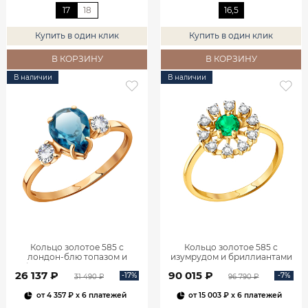
17
18
16,5
Купить в один клик
Купить в один клик
В КОРЗИНУ
В КОРЗИНУ
В наличии
В наличии
Кольцо золотое 585 с
Кольцо золотое 585 с
лондон‑блю топазом и
изумрудом и бриллиантами
фианитами 1101174-00740
1100236-00061
26 137 ₽
90 015 ₽
-17%
-7%
31 490 ₽
96 790 ₽
от
4 357 ₽
x 6 платежей
от
15 003 ₽
x 6 платежей