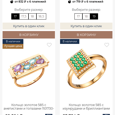
от
832 ₽
x 6 платежей
от
719 ₽
x 6 платежей
Выберите размер
:
Выберите размер
:
17
17,5
18
18,5
17
18
19
Купить в один клик
Купить в один клик
В КОРЗИНУ
В КОРЗИНУ
В наличии
В наличии
Лучшая цена
Кольцо золотое 585 с
Кольцо золотое 585 с
аметистами и топазами 1101730-
изумрудами и бриллиантами
05860
1101770-02720