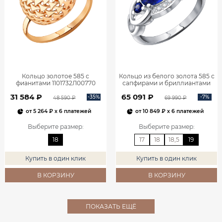
Кольцо золотое 585 с
Кольцо из белого золота 585 с
фианитами 1101732Л00770
сапфирами и бриллиантами
1101278-00052
31 584 ₽
65 091 ₽
-35%
-7%
48 590 ₽
69 990 ₽
от
5 264 ₽
x 6 платежей
от
10 849 ₽
x 6 платежей
Выберите размер
:
Выберите размер
:
18
17
18
18,5
19
Купить в один клик
Купить в один клик
В КОРЗИНУ
В КОРЗИНУ
ПОКАЗАТЬ ЕЩЁ