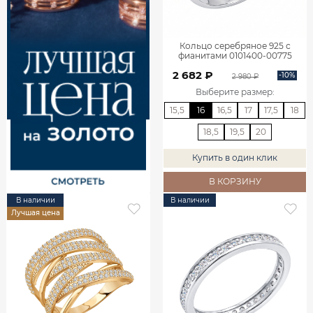
Кольцо серебряное 925 с
фианитами 0101400-00775
2 682 ₽
-10%
2 980 ₽
Выберите размер
:
15,5
16
16,5
17
17,5
18
18,5
19,5
20
Купить в один клик
В КОРЗИНУ
В наличии
В наличии
Лучшая цена