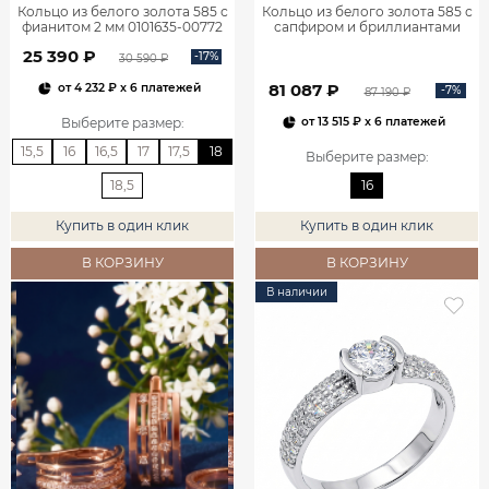
Кольцо из белого золота 585 с
Кольцо из белого золота 585 с
фианитом 2 мм 0101635-00772
сапфиром и бриллиантами
1100752-00052
25 390 ₽
-17%
30 590 ₽
81 087 ₽
от
4 232 ₽
x 6 платежей
-7%
87 190 ₽
Выберите размер
:
от
13 515 ₽
x 6 платежей
15,5
16
16,5
17
17,5
18
Выберите размер
:
18,5
16
Купить в один клик
Купить в один клик
В КОРЗИНУ
В КОРЗИНУ
В наличии