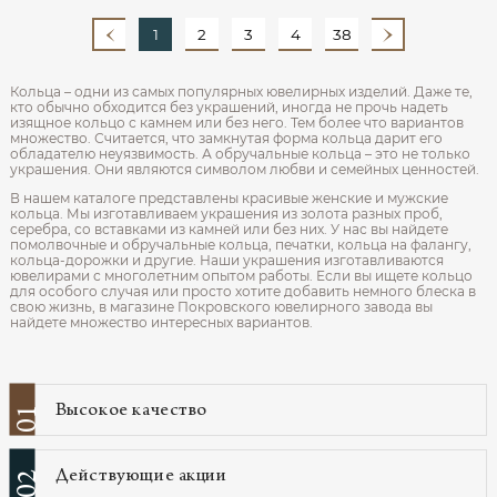
1
2
3
4
38
Кольца – одни из самых популярных ювелирных изделий. Даже те,
кто обычно обходится без украшений, иногда не прочь надеть
изящное кольцо с камнем или без него. Тем более что вариантов
множество. Считается, что замкнутая форма кольца дарит его
обладателю неуязвимость. А обручальные кольца – это не только
украшения. Они являются символом любви и семейных ценностей.
В нашем каталоге представлены красивые женские и мужские
кольца. Мы изготавливаем украшения из золота разных проб,
серебра, со вставками из камней или без них. У нас вы найдете
помолвочные и обручальные кольца, печатки, кольца на фалангу,
кольца-дорожки и другие. Наши украшения изготавливаются
ювелирами с многолетним опытом работы. Если вы ищете кольцо
для особого случая или просто хотите добавить немного блеска в
свою жизнь, в магазине Покровского ювелирного завода вы
найдете множество интересных вариантов.
Высокое качество
01
Действующие акции
02