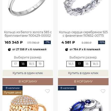
Кольцо из белого золота 585 с
Кольцо сердце серебряное 925
бриллиантами 1100429-00002
с фианитами 1101652-00775
165 345 ₽
4 581 ₽
-7%
-10%
177 790 ₽
5 090 ₽
от
27 558 ₽
x 6 платежей
от
764 ₽
x 6 платежей
Выберите размер
:
Выберите размер
:
17
18
18,5
19
16,5
17
18
18,5
Купить в один клик
Купить в один клик
В КОРЗИНУ
В КОРЗИНУ
В наличии
В наличии
Лучшая цена