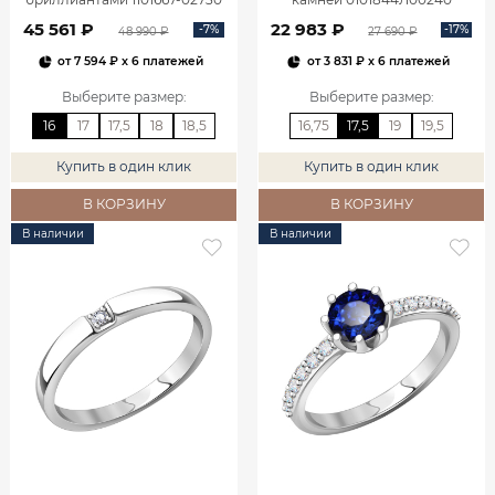
45 561 ₽
22 983 ₽
-7%
-17%
48 990 ₽
27 690 ₽
от
7 594 ₽
x 6 платежей
от
3 831 ₽
x 6 платежей
Выберите размер
:
Выберите размер
:
16
17
17,5
18
18,5
16,75
17,5
19
19,5
Купить в один клик
Купить в один клик
В КОРЗИНУ
В КОРЗИНУ
В наличии
В наличии