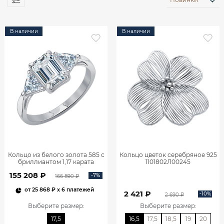
В наличии
В наличии
Кольцо из белого золота 585 с
Кольцо цветок серебряное 925
бриллиантом 1,17 карата
1101802Л00245
0101859М06422
155 208 ₽
-7%
166 890 ₽
от
25 868 ₽
x 6 платежей
2 421 ₽
-10%
2 690 ₽
Выберите размер
:
Выберите размер
:
17,5
16,5
17,5
18,5
19
20