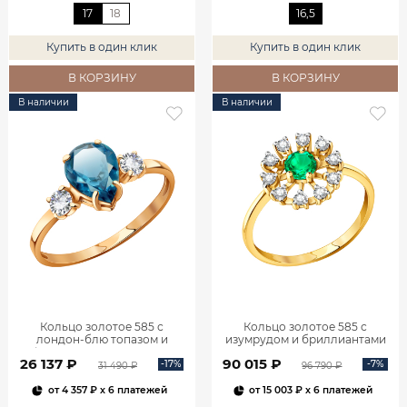
17
18
16,5
Купить в один клик
Купить в один клик
В КОРЗИНУ
В КОРЗИНУ
В наличии
В наличии
Кольцо золотое 585 с
Кольцо золотое 585 с
лондон‑блю топазом и
изумрудом и бриллиантами
фианитами 1101174-00740
1100236-00061
26 137 ₽
90 015 ₽
-17%
-7%
31 490 ₽
96 790 ₽
от
4 357 ₽
x 6 платежей
от
15 003 ₽
x 6 платежей