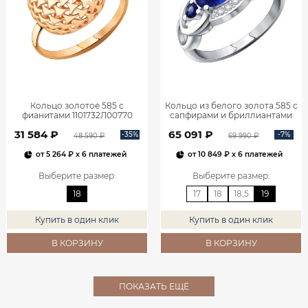
Кольцо золотое 585 с
Кольцо из белого золота 585 с
фианитами 1101732Л00770
сапфирами и бриллиантами
1101278-00052
31 584 ₽
65 091 ₽
-35%
-7%
48 590 ₽
69 990 ₽
от
5 264 ₽
x 6 платежей
от
10 849 ₽
x 6 платежей
Выберите размер
:
Выберите размер
:
18
17
18
18,5
19
Купить в один клик
Купить в один клик
В КОРЗИНУ
В КОРЗИНУ
ПОКАЗАТЬ ЕЩЁ