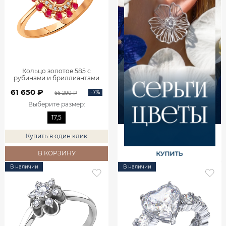
Кольцо золотое 585 с
рубинами и бриллиантами
1101742-02770
61 650 ₽
-7%
66 290 ₽
Выберите размер
:
17,5
Купить в один клик
В КОРЗИНУ
В наличии
В наличии