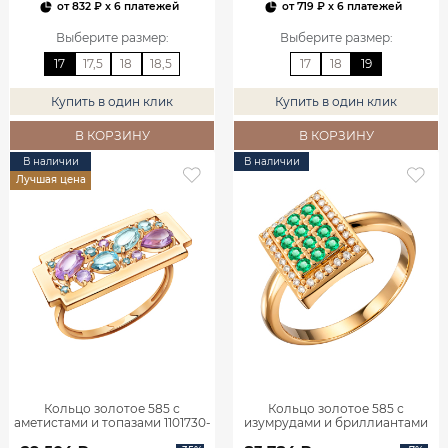
от
832 ₽
x 6 платежей
от
719 ₽
x 6 платежей
Выберите размер
:
Выберите размер
:
17
17,5
18
18,5
17
18
19
Купить в один клик
Купить в один клик
В КОРЗИНУ
В КОРЗИНУ
В наличии
В наличии
Лучшая цена
Кольцо золотое 585 с
Кольцо золотое 585 с
аметистами и топазами 1101730-
изумрудами и бриллиантами
05860
1101770-02720