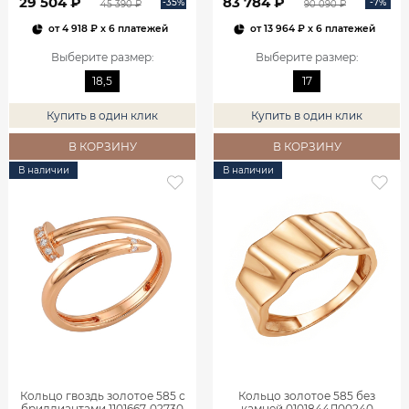
29 504 ₽
83 784 ₽
-35%
-7%
45 390 ₽
90 090 ₽
от
4 918 ₽
x 6 платежей
от
13 964 ₽
x 6 платежей
Выберите размер
:
Выберите размер
:
18,5
17
Купить в один клик
Купить в один клик
В КОРЗИНУ
В КОРЗИНУ
В наличии
В наличии
Кольцо гвоздь золотое 585 с
Кольцо золотое 585 без
бриллиантами 1101667-02730
камней 0101844Л00240