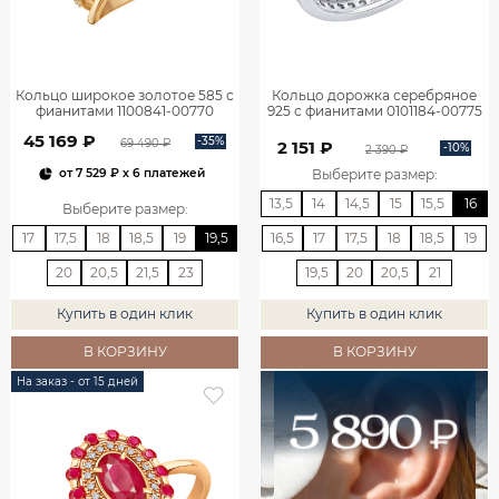
Кольцо широкое золотое 585 с
Кольцо дорожка серебряное
фианитами 1100841-00770
925 с фианитами 0101184-00775
45 169 ₽
-35%
69 490 ₽
2 151 ₽
-10%
2 390 ₽
Выберите размер
:
от
7 529 ₽
x 6 платежей
13,5
14
14,5
15
15,5
16
Выберите размер
:
17
17,5
18
18,5
19
19,5
16,5
17
17,5
18
18,5
19
20
20,5
21,5
23
19,5
20
20,5
21
Купить в один клик
Купить в один клик
В КОРЗИНУ
В КОРЗИНУ
На заказ - от 15 дней