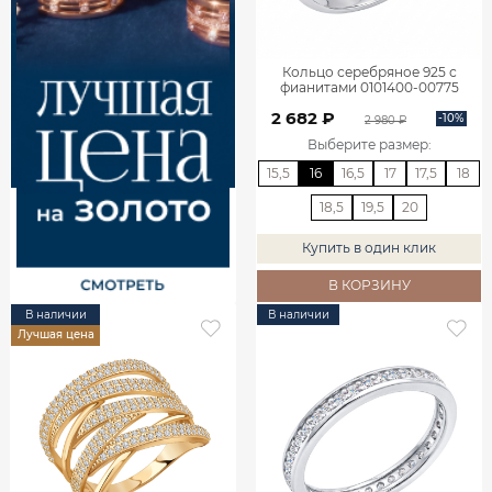
Кольцо серебряное 925 с
фианитами 0101400-00775
2 682 ₽
-10%
2 980 ₽
Выберите размер
:
15,5
16
16,5
17
17,5
18
18,5
19,5
20
Купить в один клик
В КОРЗИНУ
В наличии
В наличии
Лучшая цена