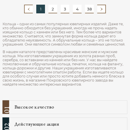
1
2
3
4
38
Кольца – одни из самых популярных ювелирных изделий. Даже те,
кто обычно обходится без украшений, иногда не прочь надеть
изящное кольцо с камнем или без него. Тем более что вариантов
множество. Считается, что замкнутая форма кольца дарит его
обладателю неуязвимость. А обручальные кольца – это не только
украшения. Они являются символом любви и семейных ценностей.
В нашем каталоге представлены красивые женские и мужские
кольца. Мы изготавливаем украшения из золота разных проб,
серебра, со вставками из камней или без них. У нас вы найдете
помолвочные и обручальные кольца, печатки, кольца на фалангу,
кольца-дорожки и другие. Наши украшения изготавливаются
ювелирами с многолетним опытом работы. Если вы ищете кольцо
для особого случая или просто хотите добавить немного блеска в
свою жизнь, в магазине Покровского ювелирного завода вы
найдете множество интересных вариантов.
Высокое качество
01
Действующие акции
02