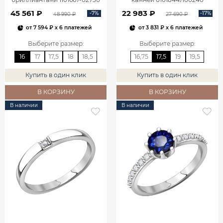
45 561 ₽
22 983 ₽
-7%
-17%
48 990 ₽
27 690 ₽
от
7 594 ₽
x 6 платежей
от
3 831 ₽
x 6 платежей
Выберите размер
:
Выберите размер
:
16
17
17,5
18
18,5
16,75
17,5
19
19,5
Купить в один клик
Купить в один клик
В КОРЗИНУ
В КОРЗИНУ
В наличии
В наличии