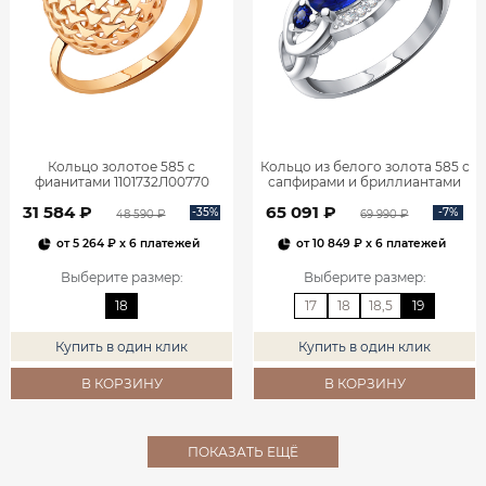
Кольцо золотое 585 с
Кольцо из белого золота 585 с
фианитами 1101732Л00770
сапфирами и бриллиантами
1101278-00052
31 584 ₽
65 091 ₽
-35%
-7%
48 590 ₽
69 990 ₽
от
5 264 ₽
x 6 платежей
от
10 849 ₽
x 6 платежей
Выберите размер
:
Выберите размер
:
18
17
18
18,5
19
Купить в один клик
Купить в один клик
В КОРЗИНУ
В КОРЗИНУ
ПОКАЗАТЬ ЕЩЁ