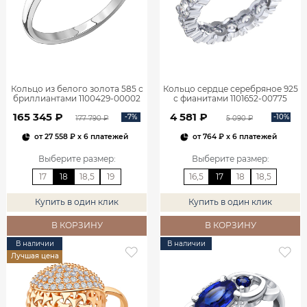
Кольцо из белого золота 585 с
Кольцо сердце серебряное 925
бриллиантами 1100429-00002
с фианитами 1101652-00775
165 345 ₽
4 581 ₽
-7%
-10%
177 790 ₽
5 090 ₽
от
27 558 ₽
x 6 платежей
от
764 ₽
x 6 платежей
Выберите размер
:
Выберите размер
:
17
18
18,5
19
16,5
17
18
18,5
Купить в один клик
Купить в один клик
В КОРЗИНУ
В КОРЗИНУ
В наличии
В наличии
Лучшая цена