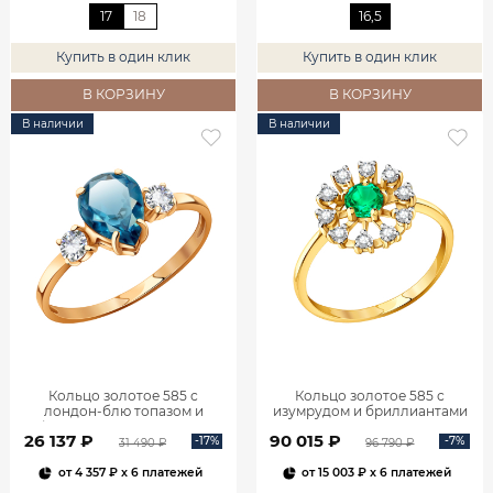
17
18
16,5
Купить в один клик
Купить в один клик
В КОРЗИНУ
В КОРЗИНУ
В наличии
В наличии
Кольцо золотое 585 с
Кольцо золотое 585 с
лондон‑блю топазом и
изумрудом и бриллиантами
фианитами 1101174-00740
1100236-00061
26 137 ₽
90 015 ₽
-17%
-7%
31 490 ₽
96 790 ₽
от
4 357 ₽
x 6 платежей
от
15 003 ₽
x 6 платежей