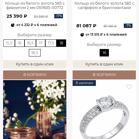
Кольцо из белого золота 585 с
Кольцо из белого золота 585 с
фианитом 2 мм 0101635-00772
сапфиром и бриллиантами
1100752-00052
25 390 ₽
-17%
30 590 ₽
81 087 ₽
от
4 232 ₽
x 6 платежей
-7%
87 190 ₽
Выберите размер
:
от
13 515 ₽
x 6 платежей
15,5
16
16,5
17
17,5
18
Выберите размер
:
18,5
16
Купить в один клик
Купить в один клик
В КОРЗИНУ
В КОРЗИНУ
В наличии