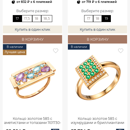
от
832 ₽
x 6 платежей
от
719 ₽
x 6 платежей
Выберите размер
:
Выберите размер
:
17
17,5
18
18,5
17
18
19
Купить в один клик
Купить в один клик
В КОРЗИНУ
В КОРЗИНУ
В наличии
В наличии
Лучшая цена
Кольцо золотое 585 с
Кольцо золотое 585 с
аметистами и топазами 1101730-
изумрудами и бриллиантами
05860
1101770-02720