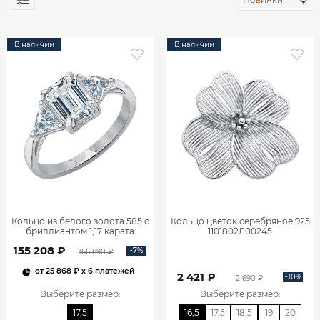
В наличии
В наличии
Кольцо из белого золота 585 с
Кольцо цветок серебряное 925
бриллиантом 1,17 карата
1101802Л00245
0101859М06422
155 208 ₽
-7%
166 890 ₽
от
25 868 ₽
x 6 платежей
2 421 ₽
-10%
2 690 ₽
Выберите размер
:
Выберите размер
:
17,5
16,5
17,5
18,5
19
20