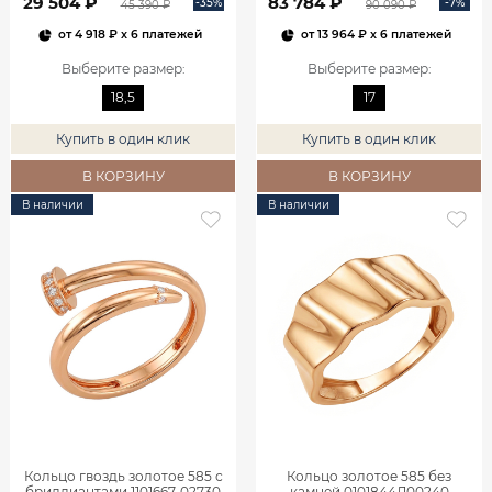
29 504 ₽
83 784 ₽
-35%
-7%
45 390 ₽
90 090 ₽
от
4 918 ₽
x 6 платежей
от
13 964 ₽
x 6 платежей
Выберите размер
:
Выберите размер
:
18,5
17
Купить в один клик
Купить в один клик
В КОРЗИНУ
В КОРЗИНУ
В наличии
В наличии
Кольцо гвоздь золотое 585 с
Кольцо золотое 585 без
бриллиантами 1101667-02730
камней 0101844Л00240