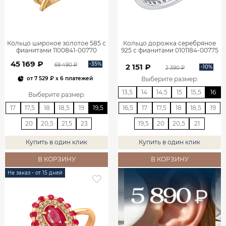
Кольцо широкое золотое 585 с
Кольцо дорожка серебряное
фианитами 1100841-00770
925 с фианитами 0101184-00775
45 169 ₽
-35%
69 490 ₽
2 151 ₽
-10%
2 390 ₽
Выберите размер
:
от
7 529 ₽
x 6 платежей
13,5
14
14,5
15
15,5
16
Выберите размер
:
17
17,5
18
18,5
19
19,5
16,5
17
17,5
18
18,5
19
20
20,5
21,5
23
19,5
20
20,5
21
Купить в один клик
Купить в один клик
В КОРЗИНУ
В КОРЗИНУ
На заказ - от 15 дней