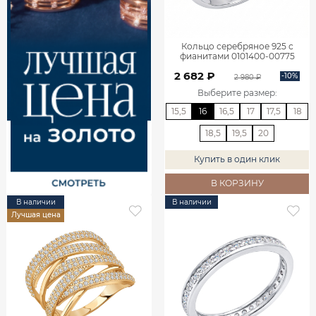
Кольцо серебряное 925 с
фианитами 0101400-00775
2 682 ₽
-10%
2 980 ₽
Выберите размер
:
15,5
16
16,5
17
17,5
18
18,5
19,5
20
Купить в один клик
В КОРЗИНУ
В наличии
В наличии
Лучшая цена