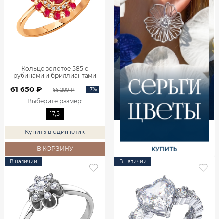
Кольцо золотое 585 с
рубинами и бриллиантами
1101742-02770
61 650 ₽
-7%
66 290 ₽
Выберите размер
:
17,5
Купить в один клик
В КОРЗИНУ
В наличии
В наличии