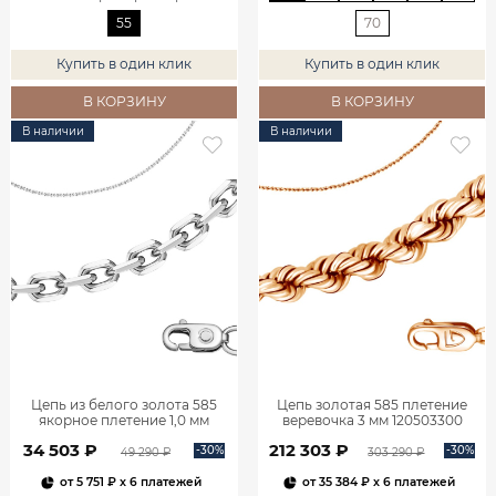
55
70
Купить в один клик
Купить в один клик
В КОРЗИНУ
В КОРЗИНУ
В наличии
В наличии
Цепь из белого золота 585
Цепь золотая 585 плетение
якорное плетение 1,0 мм
веревочка 3 мм 120503300
610451414
34 503 ₽
212 303 ₽
-30%
-30%
49 290 ₽
303 290 ₽
от
5 751 ₽
x 6 платежей
от
35 384 ₽
x 6 платежей