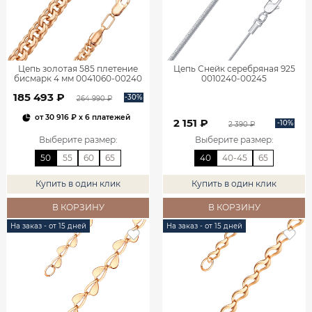
Цепь золотая 585 плетение
Цепь Снейк серебряная 925
бисмарк 4 мм 0041060-00240
0010240-00245
185 493 ₽
-30%
264 990 ₽
от
30 916 ₽
x 6 платежей
2 151 ₽
-10%
2 390 ₽
Выберите размер
:
Выберите размер
:
50
55
60
65
40
40-45
65
Купить в один клик
Купить в один клик
В КОРЗИНУ
В КОРЗИНУ
На заказ - от 15 дней
На заказ - от 15 дней