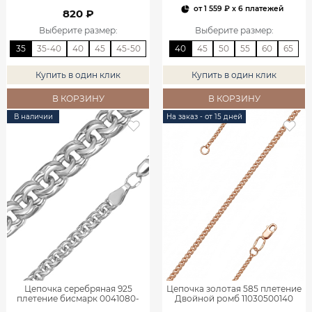
от
1 559 ₽
x 6 платежей
820 ₽
Выберите размер
:
Выберите размер
:
35
35-40
40
45
45-50
40
45
50
55
60
65
Купить в один клик
Купить в один клик
В КОРЗИНУ
В КОРЗИНУ
В наличии
На заказ - от 15 дней
Цепочка серебряная 925
Цепочка золотая 585 плетение
плетение бисмарк 0041080-
Двойной ромб 11030500140
00245