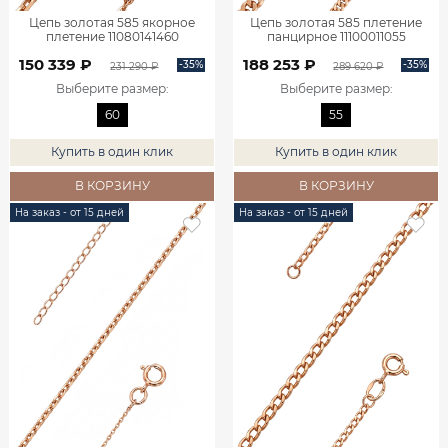
Цепь золотая 585 якорное
Цепь золотая 585 плетение
плетение 11080141460
панцирное 11100011055
150 339 ₽
188 253 ₽
-35%
-35%
231 290 ₽
289 620 ₽
Выберите размер
:
Выберите размер
:
60
55
Купить в один клик
Купить в один клик
В КОРЗИНУ
В КОРЗИНУ
На заказ - от 15 дней
На заказ - от 15 дней