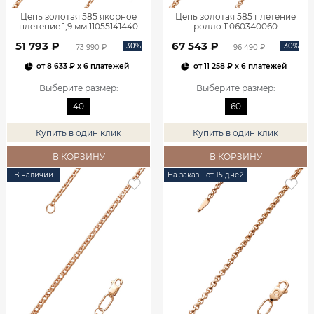
Цепь золотая 585 якорное
Цепь золотая 585 плетение
плетение 1,9 мм 11055141440
ролло 11060340060
51 793 ₽
67 543 ₽
-30%
-30%
73 990 ₽
96 490 ₽
от
8 633 ₽
x 6 платежей
от
11 258 ₽
x 6 платежей
Выберите размер
:
Выберите размер
:
40
60
Купить в один клик
Купить в один клик
В КОРЗИНУ
В КОРЗИНУ
В наличии
На заказ - от 15 дней