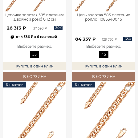
Цепочка золотая 585 плетение
Цепь золотая 585 плетение
Двойной ромб 0,12 см
ролло 11085340045
11025050155
26 313 ₽
-30%
37 590 ₽
от
4 386 ₽
x 6 платежей
84 357 ₽
-35%
129 780 ₽
Выберите размер
:
Выберите размер
:
55
45
Купить в один клик
Купить в один клик
В КОРЗИНУ
В КОРЗИНУ
В наличии
В наличии