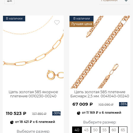
В наличии
В наличии
Лучшая цена
Цепь золотая 585 якорное
Цепь золотая 585 плетение
плетение 0010230-00240
Бисмарк 2,5 мм. 0041040-00240
67 009 ₽
-35%
103 090 ₽
110 523 ₽
от
11 169 ₽
x 6 платежей
-30%
157 890 ₽
Выберите размер
:
от
18 421 ₽
x 6 платежей
40
45
50
55
60
65
Выберите размер
: