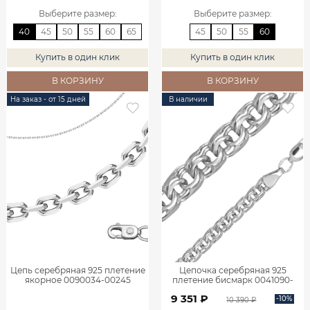
Выберите размер
:
Выберите размер
:
40
45
50
55
60
65
45
50
55
60
Купить в один клик
Купить в один клик
В КОРЗИНУ
В КОРЗИНУ
На заказ - от 15 дней
В наличии
Цепь серебряная 925 плетение
Цепочка серебряная 925
якорное 0090034-00245
плетение бисмарк 0041090-
00245
9 351 ₽
-10%
10 390 ₽