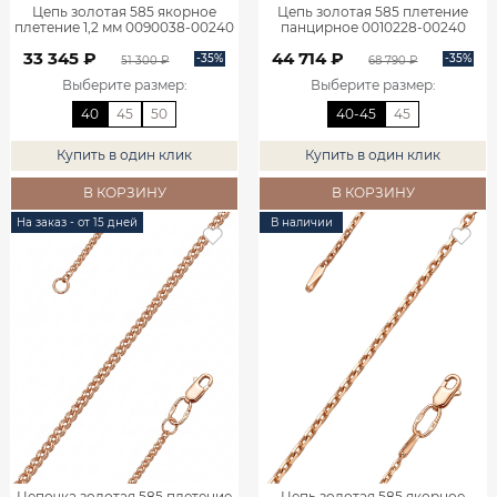
Цепь золотая 585 якорное
Цепь золотая 585 плетение
плетение 1,2 мм 0090038-00240
панцирное 0010228-00240
33 345 ₽
44 714 ₽
-35%
-35%
51 300 ₽
68 790 ₽
Выберите размер
:
Выберите размер
:
40
45
50
40-45
45
Купить в один клик
Купить в один клик
В КОРЗИНУ
В КОРЗИНУ
На заказ - от 15 дней
В наличии
Цепочка золотая 585 плетение
Цепь золотая 585 якорное