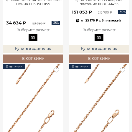
Нонна 11030500155
плетение 11080141455
151 053 ₽
-30%
215 790 ₽
от
25 176 ₽
x 6 платежей
34 834 ₽
-35%
53 590 ₽
Выберите размер
:
Выберите размер
:
55
55
Купить в один клик
Купить в один клик
В КОРЗИНУ
В КОРЗИНУ
В наличии
В наличии