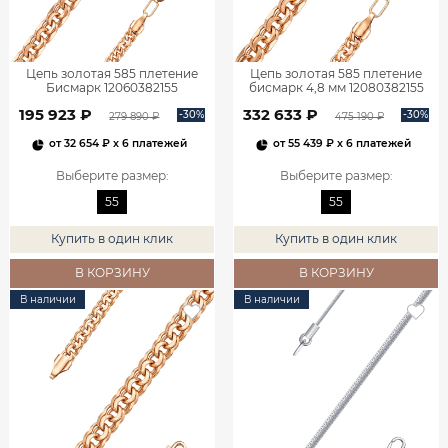
Цепь золотая 585 плетение
Цепь золотая 585 плетение
Бисмарк 12060382155
бисмарк 4,8 мм 12080382155
195 923 ₽
332 633 ₽
-30%
-30%
279 890 ₽
475 190 ₽
от
32 654 ₽
x 6 платежей
от
55 439 ₽
x 6 платежей
Выберите размер
:
Выберите размер
:
55
55
Купить в один клик
Купить в один клик
В КОРЗИНУ
В КОРЗИНУ
В наличии
В наличии