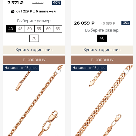
7 371 ₽
-10%
8 190 ₽
от
1 229 ₽
x 6 платежей
Выберите размер
:
26 059 ₽
-35%
40 090 ₽
40
45
50
55
60
65
Выберите размер
:
70
40
Купить в один клик
Купить в один клик
В КОРЗИНУ
В КОРЗИНУ
На заказ - от 15 дней
На заказ - от 15 дней