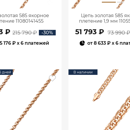
золотая 585 якорное
Цепь золотая 585 я
тение 11080141455
плетение 1,9 мм 1105
3 ₽
51 793 ₽
215 790 ₽
73 990 
-30%
5 176 ₽
x 6 платежей
от
8 633 ₽
x 6 пл
В КОРЗИНУ
В КОРЗИНУ
15 дней
В наличии