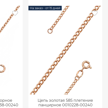
На заказ - от 15 дней
корное
Цепь золотая 585 плетение
038-00240
панцирное 0010228-00240