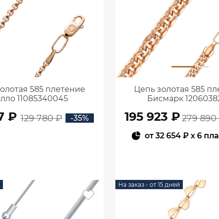
олотая 585 плетение
Цепь золотая 585 п
лло 11085340045
Бисмарк 1206038
7 ₽
195 923 ₽
129 780 ₽
279 890
-35%
от
32 654 ₽
x 6 пл
В КОРЗИНУ
В КОРЗИНУ
На заказ - от 15 дней