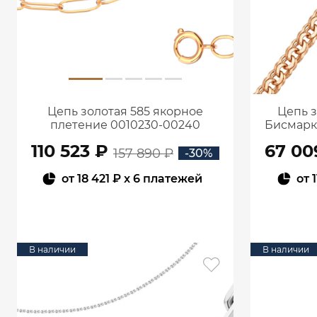
Цепь золотая 585 якорное
Цепь з
плетение 0010230-00240
Бисмарк 
110 523 ₽
67 00
157 890 ₽
-30%
от
18 421 ₽
x 6 платежей
от
В КОРЗИНУ
В наличии
В наличии