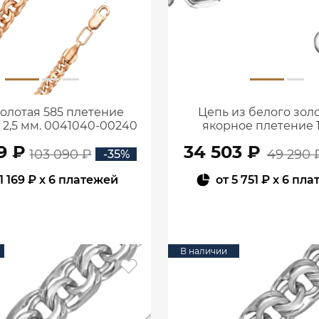
олотая 585 плетение
Цепь из белого золо
2,5 мм. 0041040-00240
якорное плетение 
610451414
9 ₽
34 503 ₽
103 090 ₽
49 290 
-35%
11 169 ₽
x 6 платежей
от
5 751 ₽
x 6 пла
В КОРЗИНУ
В КОРЗИНУ
В наличии