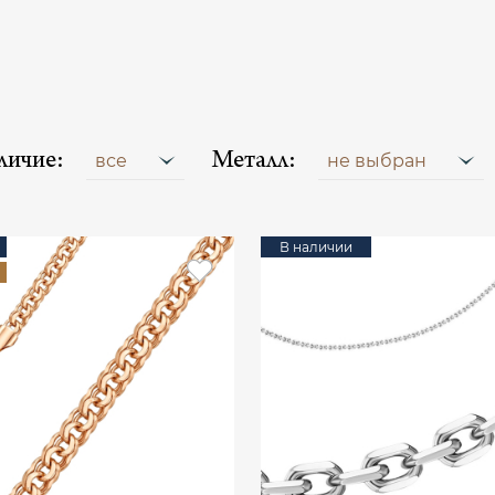
личие:
Металл:
все
не выбран
В наличии