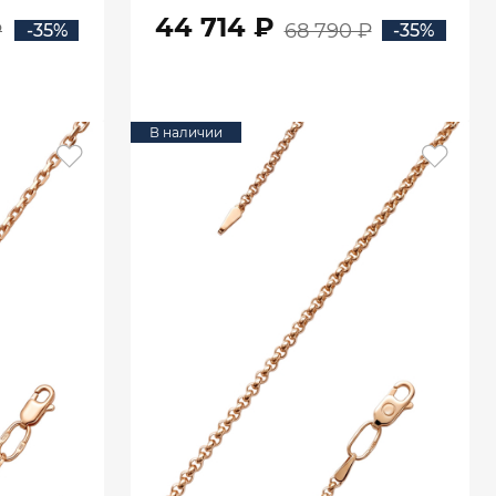
44 714 ₽
₽
68 790 ₽
-35%
-35%
В КОРЗИНУ
В наличии