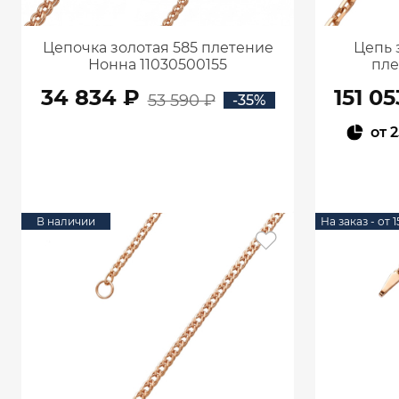
Цепочка золотая 585 плетение
Цепь 
Нонна 11030500155
пле
34 834 ₽
151 05
53 590 ₽
-35%
от
2
В КОРЗИНУ
В наличии
На заказ - от 