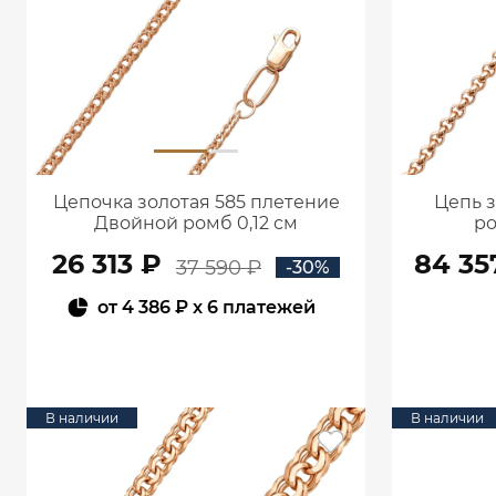
Цепочка золотая 585 плетение
Цепь з
Двойной ромб 0,12 см
ро
11025050155
26 313 ₽
84 35
37 590 ₽
-30%
от
4 386 ₽
x 6 платежей
В КОРЗИНУ
В наличии
В наличии