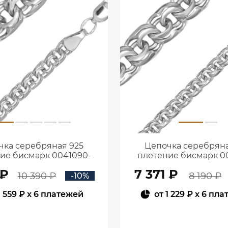
чка серебряная 925
Цепочка серебряна
ие бисмарк 0041090-
плетение бисмарк 0
00245
00245
 ₽
7 371 ₽
10 390 ₽
8 190 ₽
-10%
1 559 ₽
x 6 платежей
от
1 229 ₽
x 6 пла
В КОРЗИНУ
В КОРЗИНУ