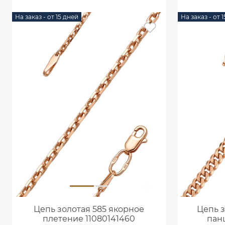
На заказ - от 15 дней
На заказ - от 
Цепь золотая 585 якорное
Цепь з
плетение 11080141460
панц