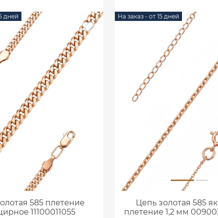
15 дней
На заказ - от 15 дней
олотая 585 плетение
Цепь золотая 585 я
ирное 11100011055
плетение 1,2 мм 0090