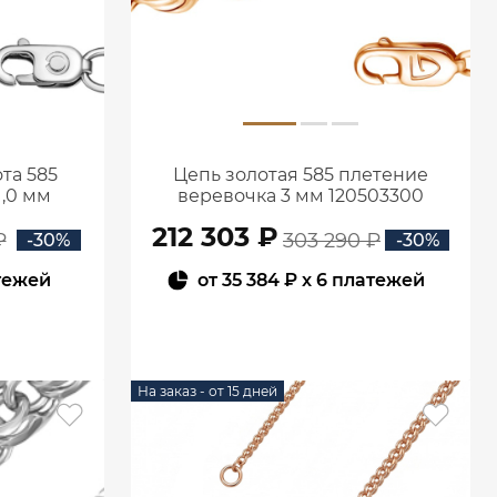
та 585
Цепь золотая 585 плетение
1,0 мм
веревочка 3 мм 120503300
212 303 ₽
₽
303 290 ₽
-30%
-30%
тежей
от
35 384 ₽
x 6 платежей
В КОРЗИНУ
На заказ - от 15 дней