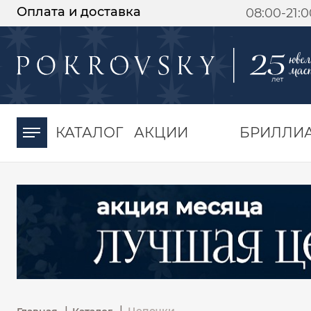
Оплата и доставка
08:00-21:
-30%
от 15 дней с
момента оплаты
КАТАЛОГ
АКЦИИ
БРИЛЛИ
|
|