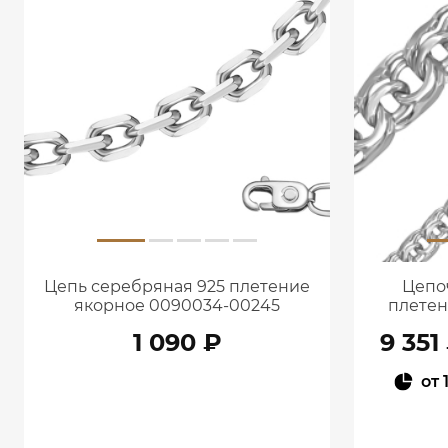
Цепь серебряная 925 плетение
Цепо
якорное 0090034-00245
плетен
1 090 ₽
9 351
от
В КОРЗИНУ