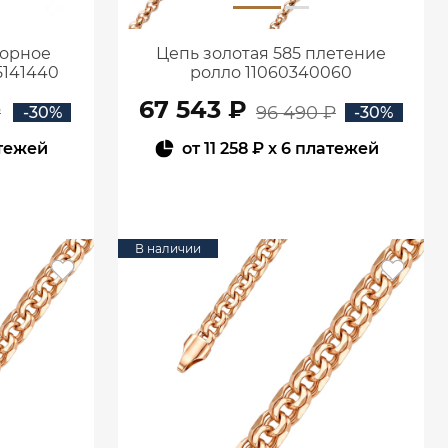
корное
Цепь золотая 585 плетение
5141440
ролло 11060340060
67 543 ₽
₽
96 490 ₽
-30%
-30%
атежей
от
11 258 ₽
x 6 платежей
В КОРЗИНУ
В наличии