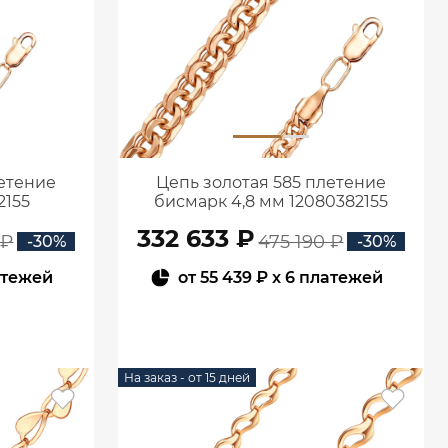
летение
Цепь золотая 585 плетение
2155
бисмарк 4,8 мм 12080382155
332 633 ₽
 ₽
475 190 ₽
-30%
-30%
атежей
от
55 439 ₽
x 6 платежей
В КОРЗИНУ
На заказ - от 15 дней