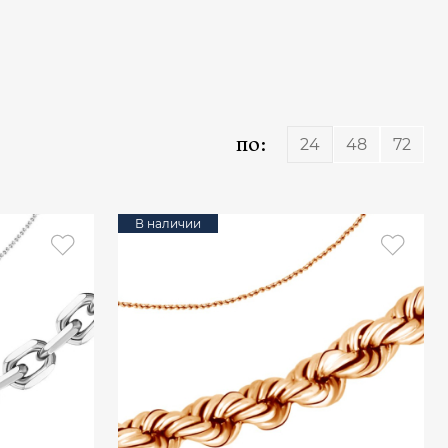
по:
24
48
72
В наличии