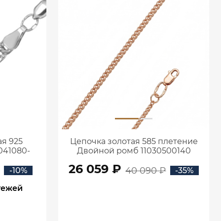
я 925
Цепочка золотая 585 плетение
041080-
Двойной ромб 11030500140
26 059 ₽
40 090 ₽
-10%
-35%
тежей
В КОРЗИНУ