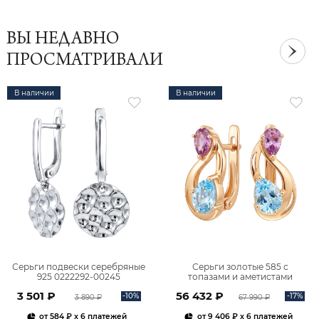
ВЫ НЕДАВНО
ПРОСМАТРИВАЛИ
В наличии
В наличии
Серьги подвески серебряные
Серьги золотые 585 с
925 0222292-00245
топазами и аметистами
2101828М00900
3 501 ₽
56 432 ₽
-10%
-17%
3 890 ₽
67 990 ₽
от
584 ₽
x 6 платежей
от
9 406 ₽
x 6 платежей