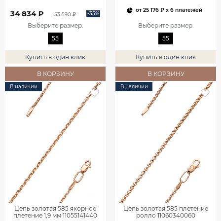
от
25 176 ₽
x 6 платежей
34 834 ₽
-35%
53 590 ₽
Выберите размер
:
Выберите размер
:
55
55
Купить в один клик
Купить в один клик
В КОРЗИНУ
В КОРЗИНУ
В наличии
В наличии
Цепь золотая 585 якорное
Цепь золотая 585 плетение
плетение 1,9 мм 11055141440
ролло 11060340060