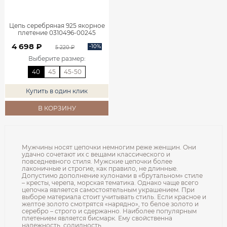
Цепь серебряная 925 якорное
плетение 0310496-00245
4 698 ₽
-10%
5 220 ₽
Выберите размер
:
40
45
45-50
Купить в один клик
В КОРЗИНУ
Мужчины носят цепочки немногим реже женщин. Они
удачно сочетают их с вещами классического и
повседневного стиля. Мужские цепочки более
лаконичные и строгие, как правило, не длинные.
Допустимо дополнение кулонами в «брутальном» стиле
– кресты, черепа, морская тематика. Однако чаще всего
цепочка является самостоятельным украшением. При
выборе материала стоит учитывать стиль. Если красное и
желтое золото смотрятся «нарядно», то белое золото и
серебро – строго и сдержанно. Наиболее популярным
плетением является бисмарк. Ему свойственна
надежность, солидность.