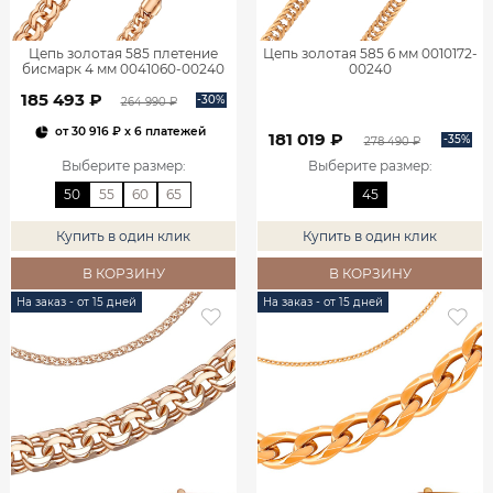
Цепь золотая 585 плетение
Цепь золотая 585 6 мм 0010172-
бисмарк 4 мм 0041060-00240
00240
185 493 ₽
-30%
264 990 ₽
от
30 916 ₽
x 6 платежей
181 019 ₽
-35%
278 490 ₽
Выберите размер
:
Выберите размер
:
50
55
60
65
45
Купить в один клик
Купить в один клик
В КОРЗИНУ
В КОРЗИНУ
На заказ - от 15 дней
На заказ - от 15 дней