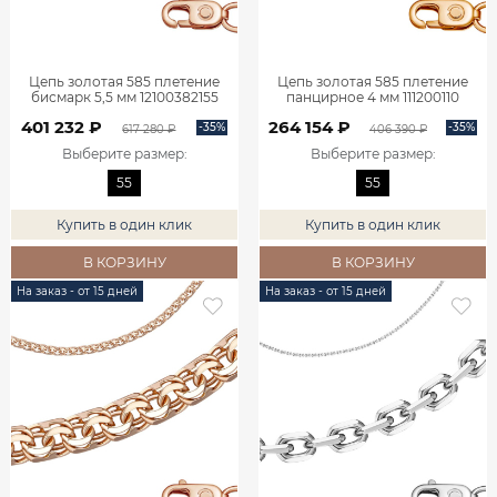
Цепь золотая 585 плетение
Цепь золотая 585 плетение
бисмарк 5,5 мм 12100382155
панцирное 4 мм 111200110
401 232 ₽
264 154 ₽
-35%
-35%
617 280 ₽
406 390 ₽
Выберите размер
:
Выберите размер
:
55
55
Купить в один клик
Купить в один клик
В КОРЗИНУ
В КОРЗИНУ
На заказ - от 15 дней
На заказ - от 15 дней