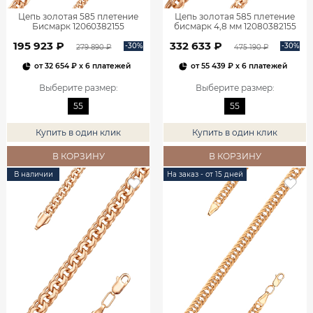
Цепь золотая 585 плетение
Цепь золотая 585 плетение
Бисмарк 12060382155
бисмарк 4,8 мм 12080382155
195 923 ₽
332 633 ₽
-30%
-30%
279 890 ₽
475 190 ₽
от
32 654 ₽
x 6 платежей
от
55 439 ₽
x 6 платежей
Выберите размер
:
Выберите размер
:
55
55
Купить в один клик
Купить в один клик
В КОРЗИНУ
В КОРЗИНУ
В наличии
На заказ - от 15 дней