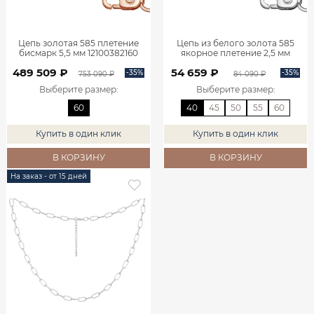
Цепь золотая 585 плетение
Цепь из белого золота 585
бисмарк 5,5 мм 12100382160
якорное плетение 2,5 мм
610551414
489 509 ₽
54 659 ₽
-35%
-35%
753 090 ₽
84 090 ₽
Выберите размер
:
Выберите размер
:
60
40
45
50
55
60
Купить в один клик
Купить в один клик
В КОРЗИНУ
В КОРЗИНУ
На заказ - от 15 дней