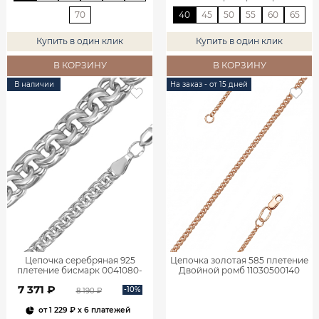
70
40
45
50
55
60
65
Купить в один клик
Купить в один клик
В КОРЗИНУ
В КОРЗИНУ
В наличии
На заказ - от 15 дней
Цепочка серебряная 925
Цепочка золотая 585 плетение
плетение бисмарк 0041080-
Двойной ромб 11030500140
00245
7 371 ₽
-10%
8 190 ₽
от
1 229 ₽
x 6 платежей