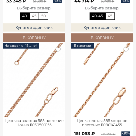
33 345 ₽
44 714 ₽
-35%
-35%
51 300 ₽
68 790 ₽
Выберите размер
:
Выберите размер
:
40
45
50
40-45
45
Купить в один клик
Купить в один клик
В КОРЗИНУ
В КОРЗИНУ
На заказ - от 15 дней
В наличии
Цепочка золотая 585 плетение
Цепь золотая 585 якорное
Нонна 11030500155
плетение 11080141455
151 053 ₽
-30%
215 790 ₽