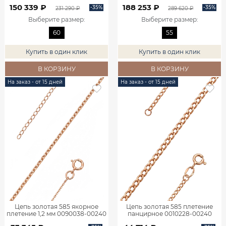
150 339 ₽
188 253 ₽
-35%
-35%
231 290 ₽
289 620 ₽
Выберите размер
:
Выберите размер
:
60
55
Купить в один клик
Купить в один клик
В КОРЗИНУ
В КОРЗИНУ
На заказ - от 15 дней
На заказ - от 15 дней
Цепь золотая 585 якорное
Цепь золотая 585 плетение
плетение 1,2 мм 0090038-00240
панцирное 0010228-00240