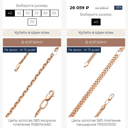
Выберите размер
:
26 059 ₽
-35%
40 090 ₽
40
45
50
55
60
65
Выберите размер
:
70
40
Купить в один клик
Купить в один клик
В КОРЗИНУ
В КОРЗИНУ
На заказ - от 15 дней
На заказ - от 15 дней
Цепь золотая 585 якорное
Цепь золотая 585 плетение
плетение 11080141460
панцирное 11100011055