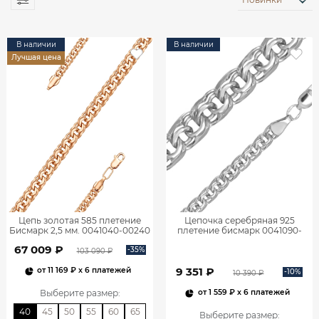
В наличии
В наличии
Лучшая цена
Цепь золотая 585 плетение
Цепочка серебряная 925
Бисмарк 2,5 мм. 0041040-00240
плетение бисмарк 0041090-
00245
67 009 ₽
-35%
103 090 ₽
9 351 ₽
от
11 169 ₽
x 6 платежей
-10%
10 390 ₽
Выберите размер
:
от
1 559 ₽
x 6 платежей
40
45
50
55
60
65
Выберите размер
: