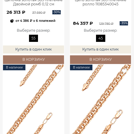
Двойной ромб 0,12 см
ролло 11085340045
11025050155
26 313 ₽
-30%
37 590 ₽
от
4 386 ₽
x 6 платежей
84 357 ₽
-35%
129 780 ₽
Выберите размер
:
Выберите размер
:
55
45
Купить в один клик
Купить в один клик
В КОРЗИНУ
В КОРЗИНУ
В наличии
В наличии