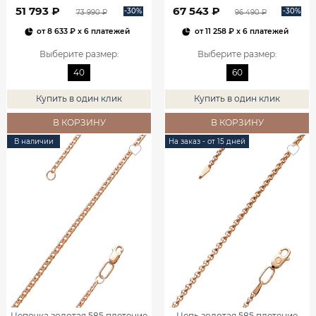
51 793 ₽
67 543 ₽
-30%
-30%
73 990 ₽
96 490 ₽
от
8 633 ₽
x 6 платежей
от
11 258 ₽
x 6 платежей
Выберите размер
:
Выберите размер
:
40
60
Купить в один клик
Купить в один клик
В КОРЗИНУ
В КОРЗИНУ
В наличии
На заказ - от 15 дней
Цепочка золотая 585 плетение
Цепь золотая 585 плетение