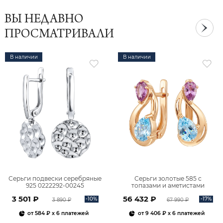
ВЫ НЕДАВНО
ПРОСМАТРИВАЛИ
В наличии
В наличии
Серьги подвески серебряные
Серьги золотые 585 с
925 0222292-00245
топазами и аметистами
2101828М00900
3 501 ₽
56 432 ₽
-10%
-17%
3 890 ₽
67 990 ₽
от
584 ₽
x 6 платежей
от
9 406 ₽
x 6 платежей