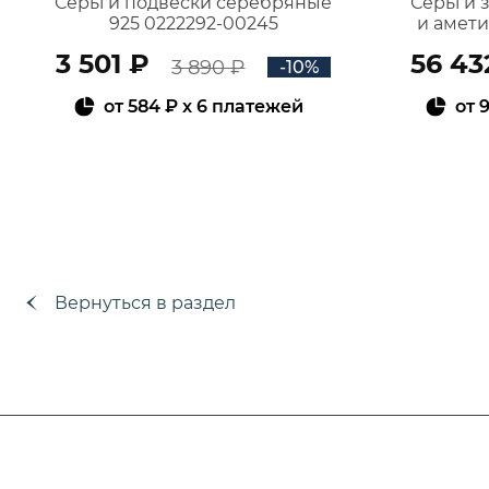
Серьги подвески серебряные
Серьги 
925 0222292-00245
и амет
3 501 ₽
56 43
3 890 ₽
-10%
от
584 ₽
x 6 платежей
от
9
В КОРЗИНУ
Вернуться в раздел