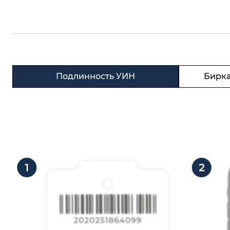
Подлинность УИН
Бирка