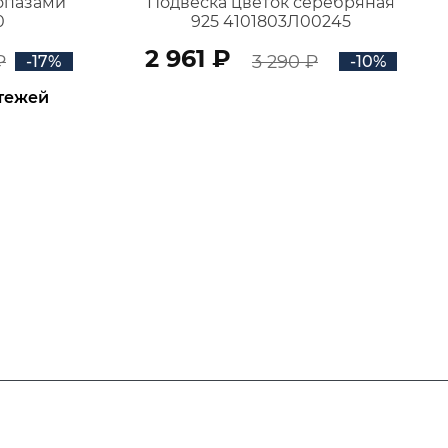
топазами
Подвеска цветок серебряная
0
925 4101803Л00245
2 961 ₽
₽
3 290 ₽
-17%
-10%
атежей
В КОРЗИНУ