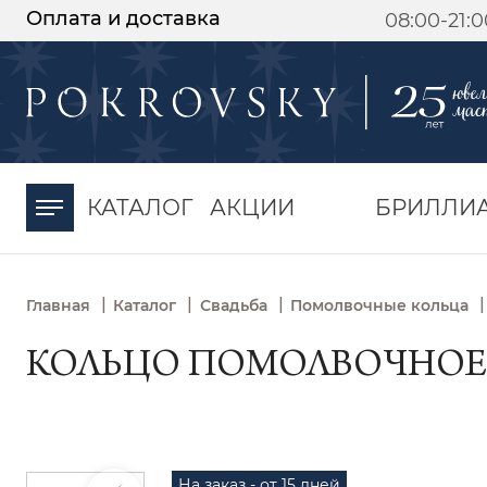
Оплата и доставка
08:00-21:
-30%
от 15 дней с
момента оплаты
КАТАЛОГ
АКЦИИ
БРИЛЛИ
|
|
|
|
Главная
Каталог
Свадьба
Помолвочные кольца
КОЛЬЦО ПОМОЛВОЧНОЕ З
На заказ - от 15 дней