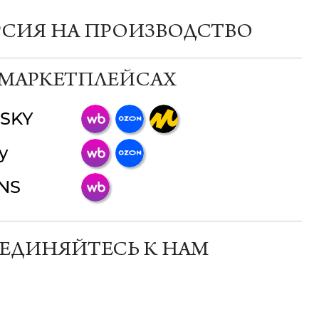
РСИЯ НА ПРОИЗВОДСТВО
 МАРКЕТПЛЕЙСАХ
SKY
ChatApp
y
online
INS
Мессенджеры
Свяжитесь с нами через любой удобный
мессенджер!
ЕДИНЯЙТЕСЬ К НАМ
Телеграм
Макс
ВКонтакте