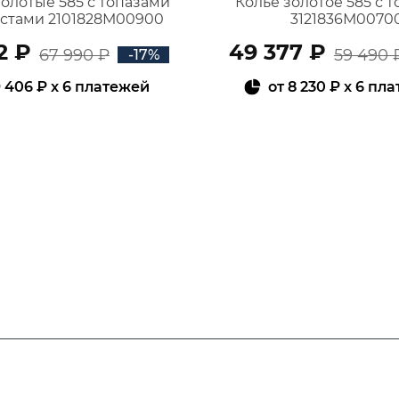
золотые 585 с топазами
Колье золотое 585 с 
истами 2101828М00900
3121836М0070
2 ₽
49 377 ₽
67 990 ₽
59 490 
-17%
 406 ₽
x 6 платежей
от
8 230 ₽
x 6 пл
В КОРЗИНУ
В КОРЗИНУ