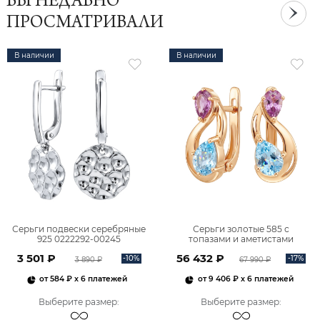
ВЫ НЕДАВНО
ПРОСМАТРИВАЛИ
В наличии
В наличии
Серьги подвески серебряные
Серьги золотые 585 с
925 0222292-00245
топазами и аметистами
2101828М00900
3 501 ₽
56 432 ₽
-10%
-17%
3 890 ₽
67 990 ₽
от
584 ₽
x 6 платежей
от
9 406 ₽
x 6 платежей
Выберите размер
:
Выберите размер
: