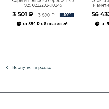
Серьги подвески серебряные
Серьги 
925 0222292-00245
и амет
3 501 ₽
56 43
3 890 ₽
-10%
от
584 ₽
x 6 платежей
от
9
В КОРЗИНУ
Вернуться в раздел