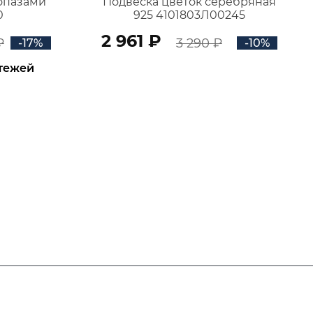
топазами
Подвеска цветок серебряная
0
925 4101803Л00245
2 961 ₽
₽
3 290 ₽
-17%
-10%
атежей
В КОРЗИНУ