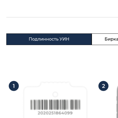
Подлинность УИН
Бирка