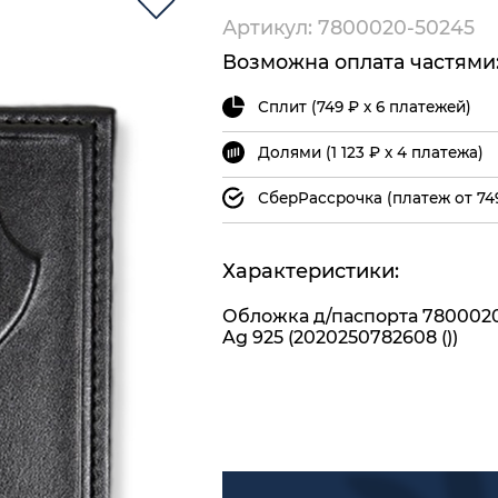
Артикул: 7800020-50245
Возможна оплата частями
Сплит (749 ₽ х 6 платежей)
Долями (1 123 ₽ х 4 платежа)
СберРассрочка (платеж от 74
Характеристики:
Обложка д/паспорта 780002
Ag 925 (2020250782608 ())