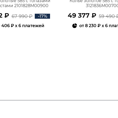
золотые 585 с топазами
Колье золотое 585 с 
истами 2101828М00900
3121836М0070
2 ₽
49 377 ₽
67 990 ₽
59 490 
-17%
 406 ₽
x 6 платежей
от
8 230 ₽
x 6 пл
В КОРЗИНУ
В КОРЗИНУ