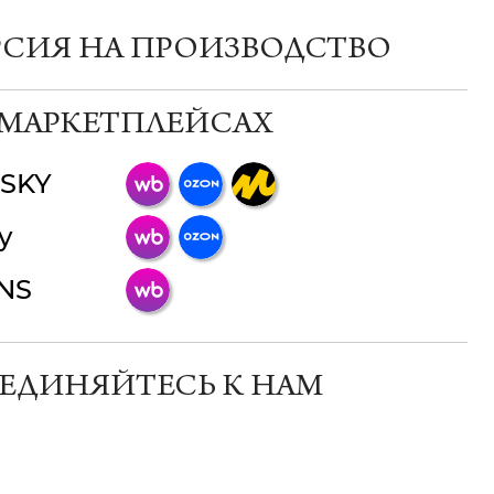
РСИЯ НА ПРОИЗВОДСТВО
 МАРКЕТПЛЕЙСАХ
SKY
ChatApp
y
online
INS
Мессенджеры
Свяжитесь с нами через любой удобный
мессенджер!
ЕДИНЯЙТЕСЬ К НАМ
Телеграм
Макс
ВКонтакте